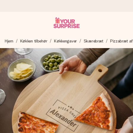
Bestil i dag, sendes inden for 1 hverdag
Hjem
Køkken tilbehør
Køkkengaver
Skærebræt
Pizzabræt af
Vi laver din gave med omhu og sender den lynhurtigt – så
du kan give den på det helt rette tidspunkt, når den
betyder allermest.
4,7 (baseret på +15.000 anmeldelser)
Vores gaver inspirerer. Kunderne giver os 4,7 på Google
Reviews.
Gratis kort med hilsen
Lav noget særligt i blot få trin – med hendes navn, et