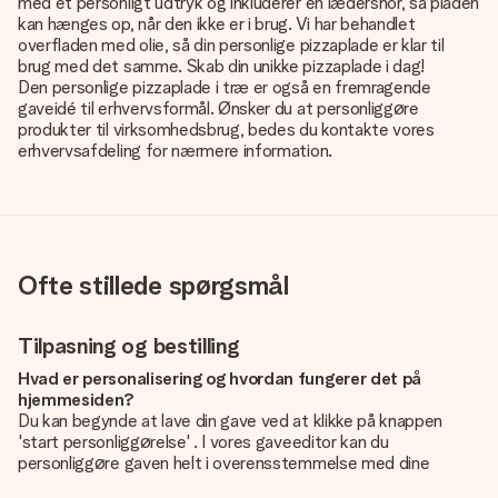
med et personligt udtryk og inkluderer en lædersnor, så pladen
kan hænges op, når den ikke er i brug. Vi har behandlet
overfladen med olie, så din personlige pizzaplade er klar til
brug med det samme. Skab din unikke pizzaplade i dag!
Den personlige pizzaplade i træ er også en fremragende
gaveidé til erhvervsformål. Ønsker du at personliggøre
produkter til virksomhedsbrug, bedes du kontakte vores
erhvervsafdeling for nærmere information.
Ofte stillede spørgsmål
Tilpasning og bestilling
Hvad er personalisering og hvordan fungerer det på
hjemmesiden?
Du kan begynde at lave din gave ved at klikke på knappen
'start personliggørelse' . I vores gaveeditor kan du
personliggøre gaven helt i overensstemmelse med dine
ønsker: Tilføj dit eget billede og / eller tekst. Hvis du vil, kan