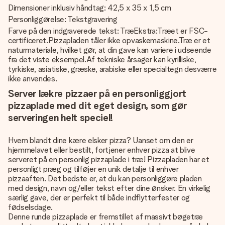
Dimensioner inklusiv håndtag: 42,5 x 35 x 1,5 cm
Personliggørelse: Tekstgravering
Farve på den indgraverede tekst: TræEkstra:Træet er FSC-
certificeret.Pizzapladen tåler ikke opvaskemaskine.Træ er et
naturmateriale, hvilket gør, at din gave kan variere i udseende
fra det viste eksempel.Af tekniske årsager kan kyrilliske,
tyrkiske, asiatiske, græske, arabiske eller specialtegn desværre
ikke anvendes.
Server lækre pizzaer på en personliggjort
pizzaplade med dit eget design, som gør
serveringen helt speciel!
Hvem blandt dine kære elsker pizza? Uanset om den er
hjemmelavet eller bestilt, fortjener enhver pizza at blive
serveret på en personlig pizzaplade i træ! Pizzapladen har et
personligt præg og tilføjer en unik detalje til enhver
pizzaaften. Det bedste er, at du kan personliggøre pladen
med design, navn og/eller tekst efter dine ønsker. En virkelig
særlig gave, der er perfekt til både indflytterfester og
fødselsdage.
Denne runde pizzaplade er fremstillet af massivt bøgetræ