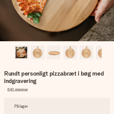
billede af dig eller en besked, der går lige i hendes hjerte.
Intet besvær men udelukkende en masse kærlighed i
øjeblikket.
Rundt personligt pizzabræt i bøg med
indgravering
643
stemmer
På lager