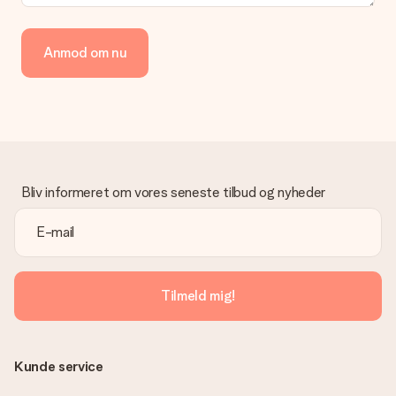
Hvordan kan jeg betale min ordre?
Vi tilbyder følgende betalingsmetoder: Dankort, Paypal,
Anmod om nu
kreditkort, faktura via Klarna eller bankoverførsel. I tilfælde af
manuel betaling overførsel, skal du tage højde for en ekstra 3
dage til levering af din gave.
Gave modtaget
Hvad hvis gaven ikke er helt til min smag?
Vi beklager dybt, at din gave ikke er faldet i din smag. Kontakt
venligst vores kundeservice, de hjælper gerne med at finde en
Bliv informeret om vores seneste tilbud og nyheder
passende løsning.
Er fakturaen sendt sammen med ordren?
Ingen faktura sendes med din ordre. Du modtager altid
fakturaen i bekræftelsesemailen, og du kan altid finde den i din
MySurprise-konto. Det betyder at du kan få gaven leveret
Tilmeld mig!
direkte til modtageren, hvilket gør det til en sand
overraskelse!
Kunde service