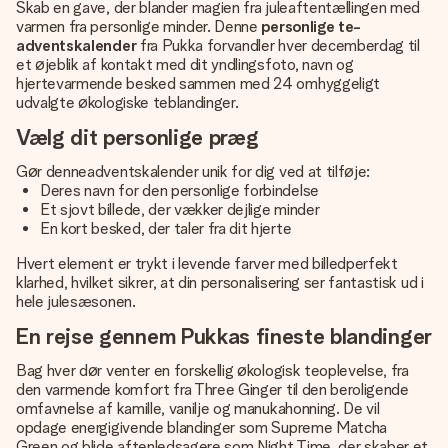
Skab en gave, der blander magien fra juleaftentællingen med
varmen fra personlige minder. Denne
personlige te-
adventskalender
fra Pukka forvandler hver decemberdag til
et øjeblik af kontakt med dit yndlingsfoto, navn og
hjertevarmende besked sammen med 24 omhyggeligt
udvalgte økologiske teblandinger.
Vælg dit personlige præg
Gør denne
adventskalender
unik for dig ved at tilføje:
Deres navn for den personlige forbindelse
Et sjovt billede, der vækker dejlige minder
En kort besked, der taler fra dit hjerte
Hvert element er trykt i levende farver med billedperfekt
klarhed, hvilket sikrer, at din personalisering ser fantastisk ud i
hele julesæsonen.
En rejse gennem Pukkas fineste blandinger
Bag hver dør venter en forskellig økologisk teoplevelse, fra
den varmende komfort fra Three Ginger til den beroligende
omfavnelse af kamille, vanilje og manukahonning. De vil
opdage energigivende blandinger som Supreme Matcha
Green og blide aftenledsagere som Night Time, der skaber et