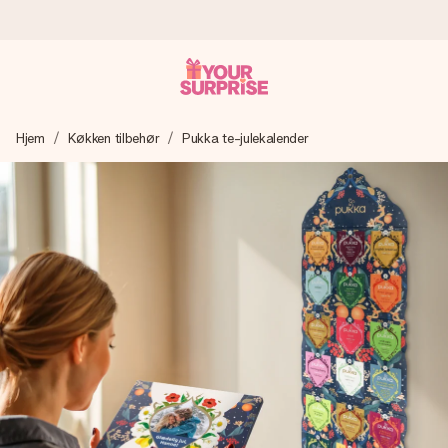
Bestil i dag, sendes inden for 1 hverdag
Hjem
Køkken tilbehør
Pukka te-julekalender
Vi laver din gave med omhu og sender den lynhurtigt – så
du kan give den på det helt rette tidspunkt, når den
betyder allermest.
4,7 (baseret på +15.000 anmeldelser)
Vores gaver inspirerer. Kunderne giver os 4,7 på Google
Reviews.
Gratis kort med hilsen
Lav noget særligt i blot få trin – med hendes navn, et