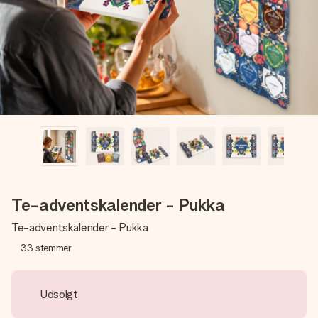
billede af dig eller en besked, der går lige i hendes hjerte.
Intet besvær men udelukkende en masse kærlighed i
øjeblikket.
Te-adventskalender - Pukka
Te-adventskalender - Pukka
33
stemmer
Udsolgt