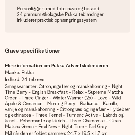
Personliggjort med foto, navn og besked
24 premium økologiske Pukka teblandinger
Inkluderer praktisk ophængningssystem
Gave specifikationer
Mere information om Pukka Adventskalenderen
Mærke: Pukka
Indhold: 24 tebreve
Smagsvarianter: Citron, ingefær og manukahonning - Night
Time Berry - English Breakfast - Relax - Supreme Matcha
Green - Three Ginger - Winter Warmer (2x) - Love - Wild
Apple & Cinnamon - Morning Berry - Radiance - Kamille,
vanilje og manukahonning - Citrongræs og ingefær - Hyldebær
og echinacea - Three Fennel - Turmeric Active - Lakrids og
kanel - Pebermynte og lakrids - Three Chamomile - Clean
Matcha Green - Feel New - Night Time - Earl Grey
Mål når den er foldet sammen: 24,7 x 19,5 x 1,7 cm