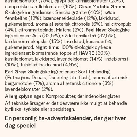
kamilleblomster (70%), egyptiske kamilleblomster (20%),
europæiske kamilleblomster (10%).
Clean Matcha Green:
Økologiske ingredienser: Sencha grøn te (40%), søde
fennikelfrø (12%), brændenældeblade (12%), lakridsrod,
gurkemejerod, aroma af æterisk citronolie (6%), hel citronpulp
(4%), citronmyrteblade, Matcha (2%).
Feel New:
Økologiske
ingredienser: Anis (32,5%), søde fennikelfrø (32,5%),
kardemommekapsler (15%), lakridsrod, korianderfrø,
gurkemejerod.
Night time:
100% økologisk dyrkede
ingredienser: blomstrende toppe af
HAVRE
(30%),
kamilleblomst, lakridsrod, lavendelblomst (14%), lindeblomst
(10%), tulsiblad, baldrianrod (4,9%).
Earl Grey:
Økologiske ingredienser: Sort teblanding
(Putharjhora Dooars, Darjeeling late flush), aroma af æterisk
bergamotolie (7%), aroma af æterisk citronolie (3%),
lavendelblomster (2%).
Allergioplysninger:
Kornprodukter, der indeholder gluten
Af tekniske årsager er det desværre ikke muligt at behandle
kyrilliske, tyrkiske eller specialtegn.
En personlig te-adventskalender, der gør hver
dag speciel