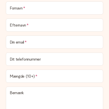
at pakke din gave. Vi leverer vores gaver i en festlig
emballage. Det betyder, at din gave er klar til at blive givet,
Fornavn
eller at den kan sendes direkte til modtageren.
Leveringstid, leveringsmuligheder og
Efternavn
leveringsomkostninger
Kan jeg vælge en leveringsdato?
Din email
Det er ikke muligt at vælge en bestemt leveringsdato.
Hvad er leveringstiden, og hvornår modtager jeg min
gave?
Dit telefonnummer
Leveringstiden findes på gavens produktside. Du kan stole på,
at vores postfirma leverer din gave på denne dag.
Hvilke leveringsmuligheder kan jeg vælge?
Mængde (10+)
I øjeblikket er det ikke (endnu) muligt at vælge en
leveringsindstilling. Den gave, du vil bestille, sendes enten som
en pakke eller som postkasse levering. Vil du gerne vide
Bemærk
hvilken måde din ordre sendes på? Kontakt venligst vores
kundeservice.
Betaling