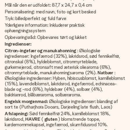
Mål når den er udfoldet: 87,7 x 24,7 x 0,4 cm
Personalisering: med navn, foto og kort besked
Tryk: billedperfekt og fuld farve
Yderligere information: Inkluderer praktisk
ophængningssystem
Opbevaringsråd: Opbevares tørt og lukket
Ingredienser:
Citron-ingefær og manukahonning
: Økologiske
ingredienser: Ingefærrod (32%), lakridsrod, sød fennikelfrø,
citronskal (8%), hyldeblomst, citronmyrteblade,
gurkemejerod, citronsaft med æterisk oliearoma (6%),
citronmyrteblade, manukahonningsaroma (2%).
Natbær
:
Økologiske ingredienser: Hyben, hibiscusblomst, kamilleblomst
(15%), lavendelblomst, lakridsrod, ingefærrod, echinacea-
blade og -rod (6%), hyldebær (4%), solbær (4%),
baldrianrod, blåbæraroma, solbæraroma.
Engelsk morgenmad:
Økologiske ingredienser: blanding af
sort te (Putharjhora Dooars, Darjeeling late flush, Laos)
Afslapning:
Sød fennikelfrø 24%, kamilleblomst 18%,
lakridsrod,
HAVRE
(
gluten
) blomstrende toppe,
kardemommekapsel, ingefærrod, skumfidusrod 10%.