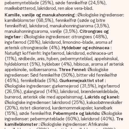
pebermynteblade (25%), søde fennikelfrø (24,5%),
mælkebøtterod, lakridsrod, ren aloe vera-blad.
Kamille, vanilje og manukahonning
: Økologiske ingredienser:
kamilleblomster (68,5%), fennikelfrø (søde og bitre
fennikelfrø), lakridsrod, manukahonningsaroma (3,5%),
manukahonningsaroma, vanilje (3,5%).
Citrongræs og
ingefær
: Økologiske ingredienser: citrongræs (48%),
ingefærrod (28%), lakridsrod, limoncino-blade, aroma af
æterisk citrongræsolie (4%).
Hyldebær og echinacea
:
Naturligt koffeinfri: Ingefærrod, lakridsrod, echinacea-urt
(11%), rødbede, anis, hyben, pebermynteblad, appelsinskal,
hyldeblomst (5%), hyldebær (4%), hibiscus, aroma af æterisk
appelsinolie, solbærsaroma.
Three Fennel:
Økologiske
ingredienser: Sød fennikelfrø (50%), bitter vild fennikelfrø
(45%), fennikelblade (5%).
Gurkemejeaktivt stof
:
Økologiske ingredienser: gurkemejerod (31,5%), ingefærrod
(26,5%), galangarod (14%), lakridsrod, brændenældeblade,
burrerod, æterisk olie med appelsinsmag.
Lakrids og kanel:
Økologiske ingredienser: lakridsrod (25%), kakaobønneskaller
(20%), ristet cikorierod, kardemommekapsler, kanelbark
(15%), søde fennikelfrø.
Pebermynte og lakrids:
Økologiske
ingredienser: pebermynteblade (60%), lakridsrod (40%).
Tre
kamilleblomster
: Økologiske ingredienser: Afrikanske