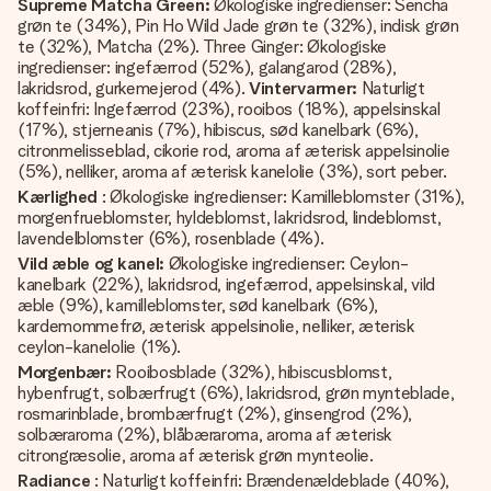
Supreme Matcha Green:
Økologiske ingredienser: Sencha
grøn te (34%), Pin Ho Wild Jade grøn te (32%), indisk grøn
te (32%), Matcha (2%). Three Ginger: Økologiske
ingredienser: ingefærrod (52%), galangarod (28%),
lakridsrod, gurkemejerod (4%).
Vintervarmer:
Naturligt
koffeinfri: Ingefærrod (23%), rooibos (18%), appelsinskal
(17%), stjerneanis (7%), hibiscus, sød kanelbark (6%),
citronmelisseblad, cikorie rod, aroma af æterisk appelsinolie
(5%), nelliker, aroma af æterisk kanelolie (3%), sort peber.
Kærlighed
: Økologiske ingredienser: Kamilleblomster (31%),
morgenfrueblomster, hyldeblomst, lakridsrod, lindeblomst,
lavendelblomster (6%), rosenblade (4%).
Vild æble og kanel:
Økologiske ingredienser: Ceylon-
kanelbark (22%), lakridsrod, ingefærrod, appelsinskal, vild
æble (9%), kamilleblomster, sød kanelbark (6%),
kardemommefrø, æterisk appelsinolie, nelliker, æterisk
ceylon-kanelolie (1%).
Morgenbær:
Rooibosblade (32%), hibiscusblomst,
hybenfrugt, solbærfrugt (6%), lakridsrod, grøn mynteblade,
rosmarinblade, brombærfrugt (2%), ginsengrod (2%),
solbæraroma (2%), blåbæraroma, aroma af æterisk
citrongræsolie, aroma af æterisk grøn mynteolie.
Radiance
: Naturligt koffeinfri: Brændenældeblade (40%),