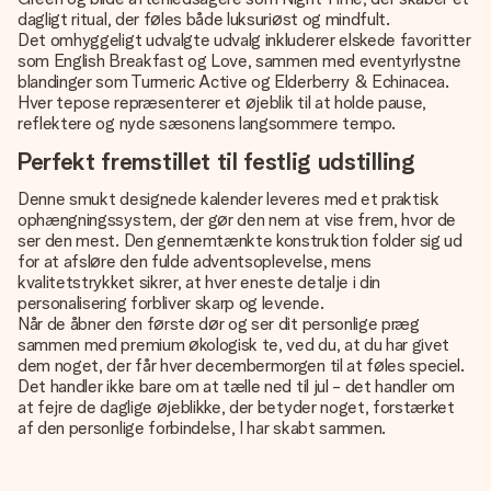
dagligt ritual, der føles både luksuriøst og mindfult.
Det omhyggeligt udvalgte udvalg inkluderer elskede favoritter
som English Breakfast og Love, sammen med eventyrlystne
blandinger som Turmeric Active og Elderberry & Echinacea.
Hver tepose repræsenterer et øjeblik til at holde pause,
reflektere og nyde sæsonens langsommere tempo.
Perfekt fremstillet til festlig udstilling
Denne smukt designede kalender leveres med et praktisk
ophængningssystem, der gør den nem at vise frem, hvor de
ser den mest. Den gennemtænkte konstruktion folder sig ud
for at afsløre den fulde adventsoplevelse, mens
kvalitetstrykket sikrer, at hver eneste detalje i din
personalisering forbliver skarp og levende.
Når de åbner den første dør og ser dit personlige præg
sammen med premium økologisk te, ved du, at du har givet
dem noget, der får hver decembermorgen til at føles speciel.
Det handler ikke bare om at tælle ned til jul - det handler om
at fejre de daglige øjeblikke, der betyder noget, forstærket
af den personlige forbindelse, I har skabt sammen.