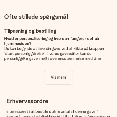
Ofte stillede spørgsmål
Tilpasning og bestilling
Hvad er personalisering og hvordan fungerer det på
hjemmesiden?
Du kan begynde at lave din gave ved at klikke på knappen
'start personliggørelse' . I vores gaveeditor kan du
personliggøre gaven helt i overensstemmelse med dine
ønsker: Tilføj dit eget billede og / eller tekst. Hvis du vil, kan
du også vælge et smukt design for at gøre din gave helt unik.
Vis mere
Er personalisering inkluderet i prisen?
Prisen der vises på hjemmesiden omfatter personliggørelse
af din gave. Nice and Easy!
Hvordan ved jeg, om mit billede har den rigtige kvalitet?
Erhvervssordre
Vi vil være sikre på, at du er helt tilfreds med din gave. Derfor
er det vigtigt at bruge fotos af høj kvalitet. Hvis du er i tvivl
Interesseret i at bestille større antal af denne gave?
om kvaliteten af dit billede, kan du kontakte vores
Kontakt venligst et øjeblikkeligt tilbud. Vi er tilgængelige på