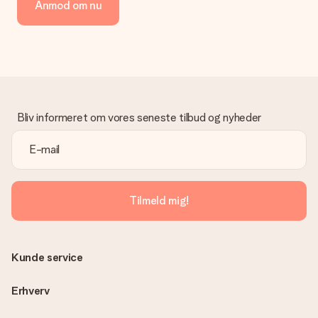
Anmod om nu
kreditkort, faktura via Klarna eller bankoverførsel. I tilfælde af
manuel betaling overførsel, skal du tage højde for en ekstra 3
dage til levering af din gave.
Gave modtaget
Hvad hvis gaven ikke er helt til min smag?
Vi beklager dybt, at din gave ikke er faldet i din smag. Kontakt
venligst vores kundeservice, de hjælper gerne med at finde en
Bliv informeret om vores seneste tilbud og nyheder
passende løsning.
Er fakturaen sendt sammen med ordren?
Ingen faktura sendes med din ordre. Du modtager altid
fakturaen i bekræftelsesemailen, og du kan altid finde den i din
MySurprise-konto. Det betyder at du kan få gaven leveret
Tilmeld mig!
direkte til modtageren, hvilket gør det til en sand
overraskelse!
Kunde service
Erhverv