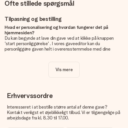
Ofte stillede spørgsmål
Tilpasning og bestilling
Hvad er personalisering og hvordan fungerer det på
hjemmesiden?
Du kan begynde at lave din gave ved at klikke på knappen
'start personliggørelse' . I vores gaveeditor kan du
personliggøre gaven helt i overensstemmelse med dine
ønsker: Tilføj dit eget billede og / eller tekst. Hvis du vil, kan
du også vælge et smukt design for at gøre din gave helt unik.
Vis mere
Er personalisering inkluderet i prisen?
Prisen der vises på hjemmesiden omfatter personliggørelse
af din gave. Nice and Easy!
Hvordan ved jeg, om mit billede har den rigtige kvalitet?
Erhvervssordre
Vi vil være sikre på, at du er helt tilfreds med din gave. Derfor
er det vigtigt at bruge fotos af høj kvalitet. Hvis du er i tvivl
Interesseret i at bestille større antal af denne gave?
om kvaliteten af dit billede, kan du kontakte vores
Kontakt venligst et øjeblikkeligt tilbud. Vi er tilgængelige på
kundeservice og vedlægge dit foto sammen med den gave,
arbejdsdage fra kl. 8.30 til 17.00.
du er interesseret i at bestille. Så kan de tjekke kvaliteten for
dig!