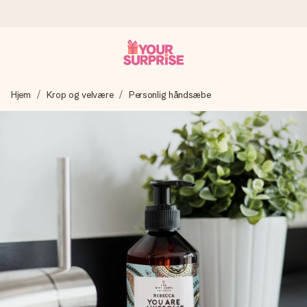
Bestil i dag, sendes inden for 1 hverdag
Hjem
Krop og velvære
Personlig håndsæbe
Vi laver din gave med omhu og sender den lynhurtigt – så
du kan give den på det helt rette tidspunkt, når den
betyder allermest.
4,7 (baseret på +15.000 anmeldelser)
Vores gaver inspirerer. Kunderne giver os 4,7 på Google
Reviews.
Gratis kort med hilsen
Lav noget særligt i blot få trin – med hendes navn, et