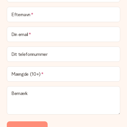
Leveringstid, leveringsmuligheder og
Efternavn
leveringsomkostninger
Kan jeg vælge en leveringsdato?
Din email
Det er ikke muligt at vælge en bestemt leveringsdato.
Hvad er leveringstiden, og hvornår modtager jeg min
gave?
Dit telefonnummer
Leveringstiden findes på gavens produktside. Du kan stole på,
at vores postfirma leverer din gave på denne dag.
Hvilke leveringsmuligheder kan jeg vælge?
Mængde (10+)
I øjeblikket er det ikke (endnu) muligt at vælge en
leveringsindstilling. Den gave, du vil bestille, sendes enten som
en pakke eller som postkasse levering. Vil du gerne vide
Bemærk
hvilken måde din ordre sendes på? Kontakt venligst vores
kundeservice.
Betaling
Hvordan kan jeg betale min ordre?
Vi tilbyder følgende betalingsmetoder: Dankort, Paypal,