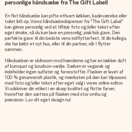
personlige håndsæbe fra The Gift Label!
En flot håndsæbe kan pifte ethvert køkken, badeværelse eller
toilet lidt op. Vores håndsæbedispenser fra "The Gift Label"
kan gøres personlig ved at tilføje foto og/eller tekst efter
eget ønske, så du kan lave en personlig, praktisk gave. Den
perfekte gave til din bedste vens indflytterfest, til din kollega,
der har købt et nyt hus, eller til din partner, når I flytter
sammen.
Håndsæben er skånsom mod hænderne og har en lækker duft
af kumquat og bourbon-vanilje. Sæben er vegansk og
indeholder ingen sulfater og farvestoffer. Flasken er lavet af
100 % genanvendt plastik, og mærkaten på den kan tilpasses
med foto og/eller tekst efter eget valg i vores online editor.
Vi udskriver din etiket i en skarp kvalitet og flotte farver,
hvorefter den sættes på flasken med stor omhu og
præcision. Lav dit eget design nu!