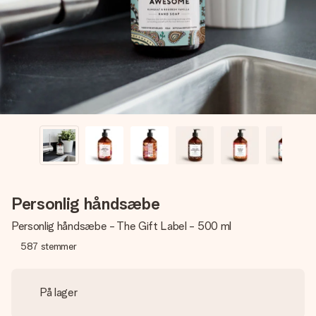
billede af dig eller en besked, der går lige i hendes hjerte.
Intet besvær men udelukkende en masse kærlighed i
øjeblikket.
Personlig håndsæbe
Personlig håndsæbe - The Gift Label - 500 ml
587
stemmer
På lager