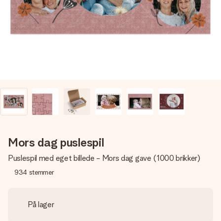
billede af dig eller en besked, der går lige i hendes hjerte.
Intet besvær men udelukkende en masse kærlighed i
øjeblikket.
Mors dag puslespil
Puslespil med eget billede - Mors dag gave (1000 brikker)
934
stemmer
På lager