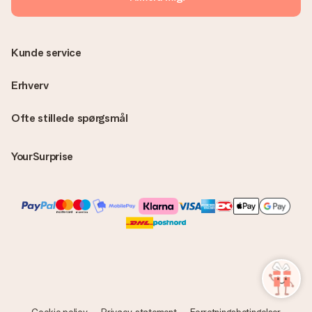
direkte til modtageren, hvilket gør det til en sand
overraskelse!
Kunde service
Erhverv
Ofte stillede spørgsmål
YourSurprise