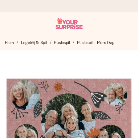
Bestil i dag, sendes inden for 1 hverdag
Hjem
Legetøj & Spil
Puslespil
Puslespil - Mors Dag
Vi laver din gave med omhu og sender den lynhurtigt – så
du kan give den på det helt rette tidspunkt, når den
betyder allermest.
4,7 (baseret på +15.000 anmeldelser)
Vores gaver inspirerer. Kunderne giver os 4,7 på Google
Reviews.
Gratis kort med hilsen
Lav noget særligt i blot få trin – med hendes navn, et