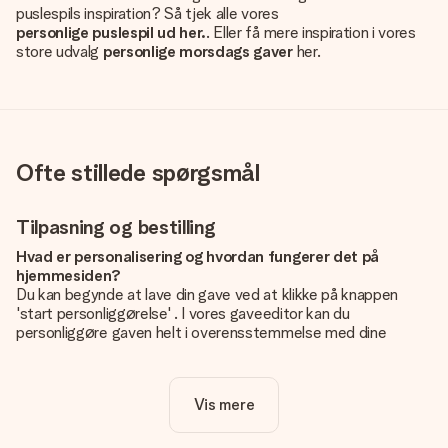
puslespils inspiration? Så tjek alle vores
personlige puslespil ud her.
. Eller få mere inspiration i vores
store udvalg
personlige morsdags gaver
her.
Ofte stillede spørgsmål
Tilpasning og bestilling
Hvad er personalisering og hvordan fungerer det på
hjemmesiden?
Du kan begynde at lave din gave ved at klikke på knappen
'start personliggørelse' . I vores gaveeditor kan du
personliggøre gaven helt i overensstemmelse med dine
ønsker: Tilføj dit eget billede og / eller tekst. Hvis du vil, kan
du også vælge et smukt design for at gøre din gave helt unik.
Vis mere
Er personalisering inkluderet i prisen?
Prisen der vises på hjemmesiden omfatter personliggørelse
af din gave. Nice and Easy!