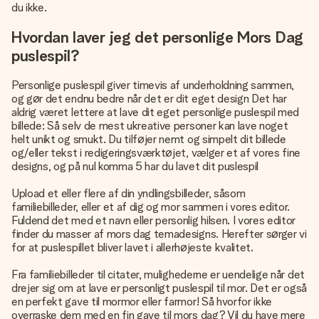
du ikke.
Hvordan laver jeg det personlige Mors Dag
puslespil?
Personlige puslespil giver timevis af underholdning sammen,
og gør det endnu bedre når det er dit eget design Det har
aldrig været lettere at lave dit eget personlige puslespil med
billede: Så selv de mest ukreative personer kan lave noget
helt unikt og smukt. Du tilføjer nemt og simpelt dit billede
og/eller tekst i redigeringsværktøjet, vælger et af vores fine
designs, og på nul komma 5 har du lavet dit puslespil
Upload et eller flere af din yndlingsbilleder, såsom
familiebilleder, eller et af dig og mor sammen i vores editor.
Fuldend det med et navn eller personlig hilsen. I vores editor
finder du masser af mors dag temadesigns. Herefter sørger vi
for at puslespillet bliver lavet i allerhøjeste kvalitet.
Fra familiebilleder til citater, mulighederne er uendelige når det
drejer sig om at lave er personligt puslespil til mor. Det er også
en perfekt gave til mormor eller farmor! Så hvorfor ikke
overraske dem med en fin gave til mors dag? Vil du have mere