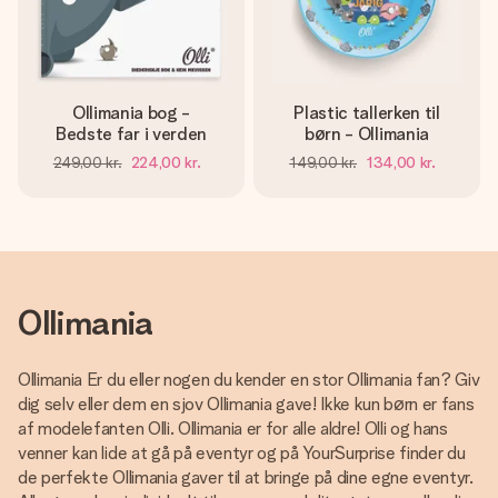
billede af dig eller en besked, der går lige i hendes hjerte.
Intet besvær men udelukkende en masse kærlighed i
øjeblikket.
Ollimania bog -
Plastic tallerken til
Bedste far i verden
børn - Ollimania
249,00 kr.
224,00 kr.
149,00 kr.
134,00 kr.
Ollimania
Ollimania Er du eller nogen du kender en stor Ollimania fan? Giv
dig selv eller dem en sjov Ollimania gave! Ikke kun børn er fans
af modelefanten Olli. Ollimania er for alle aldre! Olli og hans
venner kan lide at gå på eventyr og på YourSurprise finder du
de perfekte Ollimania gaver til at bringe på dine egne eventyr.