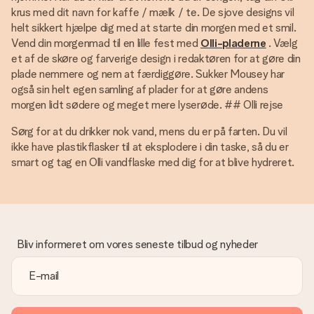
krus med dit navn for kaffe / mælk / te. De sjove designs vil
helt sikkert hjælpe dig med at starte din morgen med et smil.
Vend din morgenmad til en lille fest med
Olli-pladerne
. Vælg
et af de skøre og farverige design i redaktøren for at gøre din
plade nemmere og nem at færdiggøre. Sukker Mousey har
også sin helt egen samling af plader for at gøre andens
morgen lidt sødere og meget mere lyserøde. ## Olli rejse
Sørg for at du drikker nok vand, mens du er på farten. Du vil
ikke have plastikflasker til at eksplodere i din taske, så du er
smart og tag en Olli vandflaske med dig for at blive hydreret.
Bliv informeret om vores seneste tilbud og nyheder