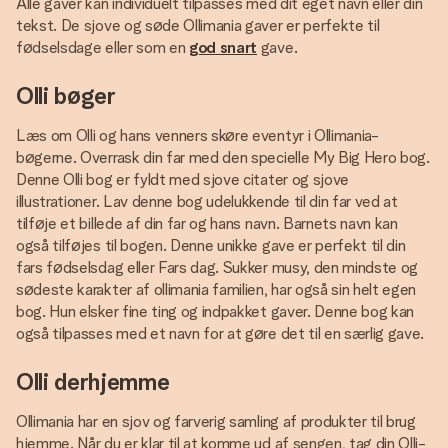
Alle gaver kan individuelt tilpasses med dit eget navn eller din
tekst. De sjove og søde Ollimania gaver er perfekte til
fødselsdage eller som en
god snart
gave.
Olli bøger
Læs om Olli og hans venners skøre eventyr i Ollimania-
bøgerne. Overrask din far med den specielle My Big Hero bog.
Denne Olli bog er fyldt med sjove citater og sjove
illustrationer. Lav denne bog udelukkende til din far ved at
tilføje et billede af din far og hans navn. Barnets navn kan
også tilføjes til bogen. Denne unikke gave er perfekt til din
fars fødselsdag eller Fars dag. Sukker musy, den mindste og
sødeste karakter af ollimania familien, har også sin helt egen
bog. Hun elsker fine ting og indpakket gaver. Denne bog kan
også tilpasses med et navn for at gøre det til en særlig gave.
Olli derhjemme
Ollimania har en sjov og farverig samling af produkter til brug
hjemme. Når du er klar til at komme ud af sengen, tag din Olli-