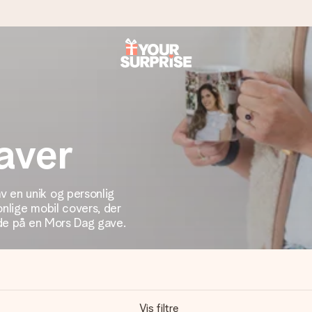
n give den på det helt rette tidspunkt, når den betyder allermest.
aver
ws.
 en unik og personlig
onlige mobil covers, der
ede på en Mors Dag gave.
af dig eller en besked, der går lige i hendes hjerte. Intet besvær me
Vis filtre