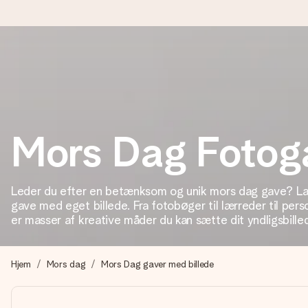
Bestil i dag, sendes inden for 1 hverdag
Vi laver din gave med omhu og sender den lynhurtigt – så du ka
Mors Dag Fotog
4,7 (baseret på +15.000 anmeldelser)
Vores gaver inspirerer. Kunderne giver os 4,7 på Google Revie
Leder du efter en betænksom og unik mors dag gave? Lav
gave med eget billede. Fra fotobøger til lærreder til pers
er masser af kreative måder du kan sætte dit yndligsbill
Gratis kort med hilsen
Lav noget særligt i blot få trin – med hendes navn, et billede 
Hjem
Mors dag
Mors Dag gaver med billede