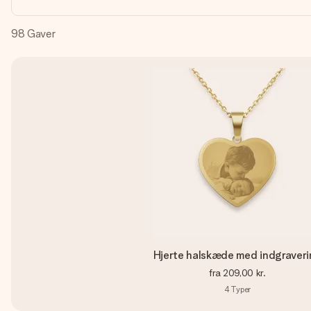
98
Gaver
Hjerte halskæde med indgraver
fra
209,00 kr.
4
Typer