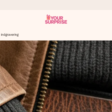
indgravering
n give den på det helt rette tidspunkt, når den betyder allermest.
ws.
af dig eller en besked, der går lige i hendes hjerte. Intet besvær me