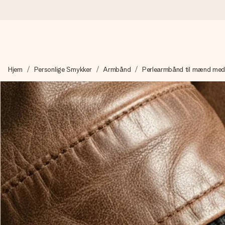
Bestil i dag, sendes inden for 1 hverdag
Hjem
Personlige Smykker
Armbånd
Perlearmbånd til mænd med 
Vi laver din gave med omhu og sender den lynhurtigt – så du ka
4,7 (baseret på +15.000 anmeldelser)
Vores gaver inspirerer. Kunderne giver os 4,7 på Google Revie
Gratis kort med hilsen
Lav noget særligt i blot få trin – med hendes navn, et billede 