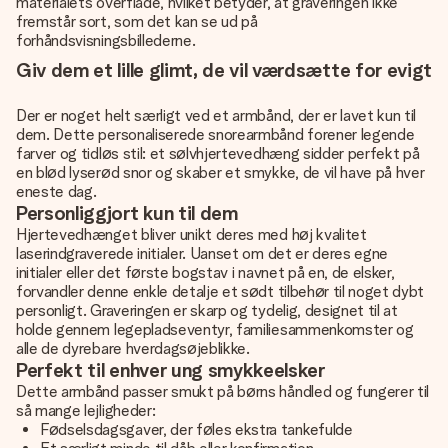
materialets overflade, hvilket betyder, at graveringen ikke
fremstår sort, som det kan se ud på
forhåndsvisningsbillederne.
Giv dem et lille glimt, de vil værdsætte for evigt
Der er noget helt særligt ved et armbånd, der er lavet kun til
dem. Dette personaliserede snorearmbånd forener legende
farver og tidløs stil: et sølvhjertevedhæng sidder perfekt på
en blød lyserød snor og skaber et smykke, de vil have på hver
eneste dag.
Personliggjort kun til dem
Hjertevedhænget bliver unikt deres med høj kvalitet
laserindgraverede initialer. Uanset om det er deres egne
initialer eller det første bogstav i navnet på en, de elsker,
forvandler denne enkle detalje et sødt tilbehør til noget dybt
personligt. Graveringen er skarp og tydelig, designet til at
holde gennem legepladseventyr, familiesammenkomster og
alle de dyrebare hverdagsøjeblikke.
Perfekt til enhver ung smykkeelsker
Dette armbånd passer smukt på børns håndled og fungerer til
så mange lejligheder:
Fødselsdagsgaver, der føles ekstra tankefulde