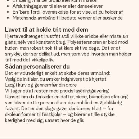
Et særligt minde til dåb eller konfirmation
Afslutningsgaver til elever eller danseelever
En 'bare fordi' overraskelse for at vise, at du holder af
Matchende armbånd til bedste venner eller søskende
Lavet til at holde trit med dem
Hjertevedhænget i rustfrit stål vil ikke anløbe eller miste sin
glans, selv ved konstant brug. Polyestersnoren er blød mod
huden, men robust nok til at klare aktive dage. Det er et
smykke, der ser delikat ud, men som ved, hvordan man holder
trit med det virkelige liv.
Sådan personaliserer du
Det er vidunderligt enkelt at skabe deres armbånd:
Vælg de initialer, du ønsker indgraveret på hjertet
Læg i kurv og gennemfør din ordre
Vi tager os af resten med præcis laserindgravering
Uanset om du forkæler en datter, niece, barnebarn eller ung
ven, bliver dette personaliserede armbånd en øjeblikkelig
favorit. Det er den slags gave, der bæres til alt – fra
skoleuniformer til festkjoler – og bærer et lille stykke
kærlighed med sig, uanset hvor de går.