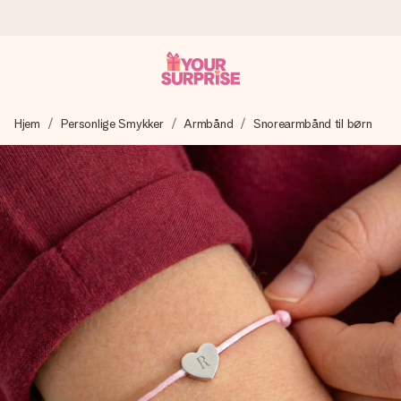
Bestil i dag, sendes inden for 1 hverdag
Hjem
Personlige Smykker
Armbånd
Snorearmbånd til børn
Vi laver din gave med omhu og sender den lynhurtigt – så
du kan give den på det helt rette tidspunkt, når den
betyder allermest.
4,7 (baseret på +15.000 anmeldelser)
Vores gaver inspirerer. Kunderne giver os 4,7 på Google
Reviews.
Gratis kort med hilsen
Lav noget særligt i blot få trin – med hendes navn, et