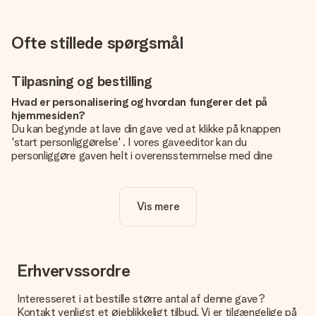
Ofte stillede spørgsmål
Tilpasning og bestilling
Hvad er personalisering og hvordan fungerer det på
hjemmesiden?
Du kan begynde at lave din gave ved at klikke på knappen
'start personliggørelse' . I vores gaveeditor kan du
personliggøre gaven helt i overensstemmelse med dine
ønsker: Tilføj dit eget billede og / eller tekst. Hvis du vil, kan
du også vælge et smukt design for at gøre din gave helt unik.
Vis mere
Er personalisering inkluderet i prisen?
Prisen der vises på hjemmesiden omfatter personliggørelse
af din gave. Nice and Easy!
Hvordan ved jeg, om mit billede har den rigtige kvalitet?
Erhvervssordre
Vi vil være sikre på, at du er helt tilfreds med din gave. Derfor
er det vigtigt at bruge fotos af høj kvalitet. Hvis du er i tvivl
Interesseret i at bestille større antal af denne gave?
om kvaliteten af dit billede, kan du kontakte vores
Kontakt venligst et øjeblikkeligt tilbud. Vi er tilgængelige på