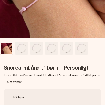
billede af dig eller en besked, der går lige i hendes hjerte.
Intet besvær men udelukkende en masse kærlighed i
øjeblikket.
Snorearmbånd til børn - Personligt
Lyserødt snørearmbånd til børn - Personaliseret - Sølvhjerte
6
stemmer
På lager