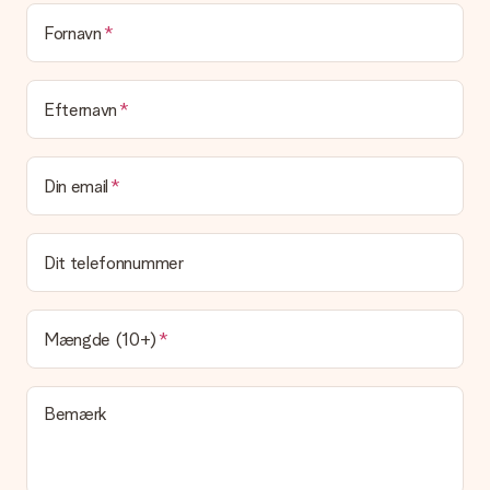
at pakke din gave. Vi leverer vores gaver i en festlig
emballage. Det betyder, at din gave er klar til at blive givet,
Fornavn
eller at den kan sendes direkte til modtageren.
Leveringstid, leveringsmuligheder og
Efternavn
leveringsomkostninger
Kan jeg vælge en leveringsdato?
Din email
Det er ikke muligt at vælge en bestemt leveringsdato.
Hvad er leveringstiden, og hvornår modtager jeg min
gave?
Dit telefonnummer
Leveringstiden findes på gavens produktside. Du kan stole på,
at vores postfirma leverer din gave på denne dag.
Hvilke leveringsmuligheder kan jeg vælge?
Mængde (10+)
I øjeblikket er det ikke (endnu) muligt at vælge en
leveringsindstilling. Den gave, du vil bestille, sendes enten som
en pakke eller som postkasse levering. Vil du gerne vide
Bemærk
hvilken måde din ordre sendes på? Kontakt venligst vores
kundeservice.
Betaling