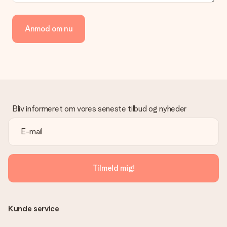
Hvordan kan jeg betale min ordre?
Vi tilbyder følgende betalingsmetoder: Dankort, Paypal,
Anmod om nu
kreditkort, faktura via Klarna eller bankoverførsel. I tilfælde af
manuel betaling overførsel, skal du tage højde for en ekstra 3
dage til levering af din gave.
Gave modtaget
Hvad hvis gaven ikke er helt til min smag?
Vi beklager dybt, at din gave ikke er faldet i din smag. Kontakt
venligst vores kundeservice, de hjælper gerne med at finde en
Bliv informeret om vores seneste tilbud og nyheder
passende løsning.
Er fakturaen sendt sammen med ordren?
Ingen faktura sendes med din ordre. Du modtager altid
fakturaen i bekræftelsesemailen, og du kan altid finde den i din
MySurprise-konto. Det betyder at du kan få gaven leveret
Tilmeld mig!
direkte til modtageren, hvilket gør det til en sand
overraskelse!
Kunde service