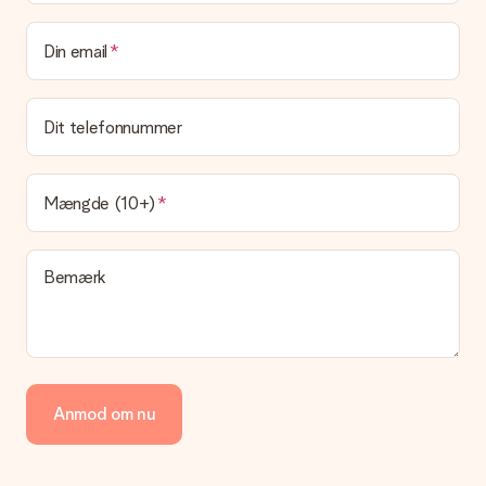
leveringsomkostninger
Kan jeg vælge en leveringsdato?
Din email
Det er ikke muligt at vælge en bestemt leveringsdato.
Hvad er leveringstiden, og hvornår modtager jeg min
gave?
Dit telefonnummer
Leveringstiden findes på gavens produktside. Du kan stole på,
at vores postfirma leverer din gave på denne dag.
Hvilke leveringsmuligheder kan jeg vælge?
Mængde (10+)
I øjeblikket er det ikke (endnu) muligt at vælge en
leveringsindstilling. Den gave, du vil bestille, sendes enten som
en pakke eller som postkasse levering. Vil du gerne vide
Bemærk
hvilken måde din ordre sendes på? Kontakt venligst vores
kundeservice.
Betaling
Hvordan kan jeg betale min ordre?
Vi tilbyder følgende betalingsmetoder: Dankort, Paypal,
Anmod om nu
kreditkort, faktura via Klarna eller bankoverførsel. I tilfælde af
manuel betaling overførsel, skal du tage højde for en ekstra 3
dage til levering af din gave.