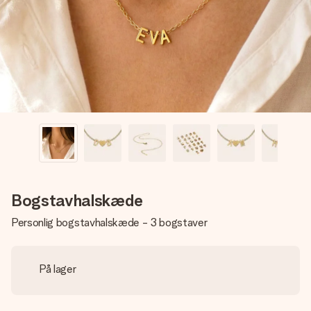
billede af dig eller en besked, der går lige i hendes hjerte.
Intet besvær men udelukkende en masse kærlighed i
øjeblikket.
Bogstavhalskæde
Personlig bogstavhalskæde - 3 bogstaver
På lager