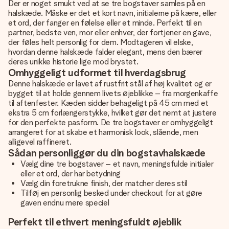
Der er noget smukt ved at se tre bogstaver samles på en
halskæde. Måske er det et kort navn, initialerne på kære, eller
et ord, der fanger en følelse eller et minde. Perfekt til en
partner, bedste ven, mor eller enhver, der fortjener en gave,
der føles helt personlig for dem. Modtageren vil elske,
hvordan denne halskæde falder elegant, mens den bærer
deres unikke historie lige mod brystet.
Omhyggeligt udformet til hverdagsbrug
Denne halskæde er lavet af rustfrit stål af høj kvalitet og er
bygget til at holde gennem livets øjeblikke – fra morgenkaffe
til aftenfester. Kæden sidder behageligt på 45 cm med et
ekstra 5 cm forlængerstykke, hvilket gør det nemt at justere
for den perfekte pasform. De tre bogstaver er omhyggeligt
arrangeret for at skabe et harmonisk look, slående, men
alligevel raffineret.
Sådan personliggør du din bogstavhalskæde
Vælg dine tre bogstaver – et navn, meningsfulde initialer
eller et ord, der har betydning
Vælg din foretrukne finish, der matcher deres stil
Tilføj en personlig besked under checkout for at gøre
gaven endnu mere speciel
Perfekt til ethvert meningsfuldt øjeblik