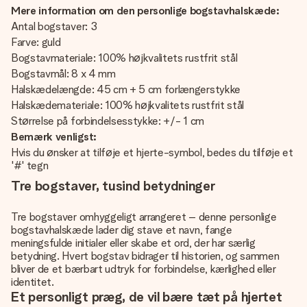
Mere information om den personlige bogstavhalskæde:
Antal bogstaver: 3
Farve: guld
Bogstavmateriale: 100% højkvalitets rustfrit stål
Bogstavmål: 8 x 4 mm
Halskædelængde: 45 cm + 5 cm forlængerstykke
Halskædemateriale: 100% højkvalitets rustfrit stål
Størrelse på forbindelsesstykke: +/- 1 cm
Bemærk venligst:
Hvis du ønsker at tilføje et hjerte-symbol, bedes du tilføje et
'#' tegn
Tre bogstaver, tusind betydninger
Tre bogstaver omhyggeligt arrangeret – denne personlige
bogstavhalskæde lader dig stave et navn, fange
meningsfulde initialer eller skabe et ord, der har særlig
betydning. Hvert bogstav bidrager til historien, og sammen
bliver de et bærbart udtryk for forbindelse, kærlighed eller
identitet.
Et personligt præg, de vil bære tæt på hjertet