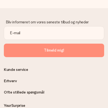
Gave modtaget
Hvad hvis gaven ikke er helt til min smag?
Vi beklager dybt, at din gave ikke er faldet i din smag. Kontakt
venligst vores kundeservice, de hjælper gerne med at finde en
Bliv informeret om vores seneste tilbud og nyheder
passende løsning.
Er fakturaen sendt sammen med ordren?
Ingen faktura sendes med din ordre. Du modtager altid
fakturaen i bekræftelsesemailen, og du kan altid finde den i din
MySurprise-konto. Det betyder at du kan få gaven leveret
Tilmeld mig!
direkte til modtageren, hvilket gør det til en sand
overraskelse!
Kunde service
Erhverv
Ofte stillede spørgsmål
YourSurprise