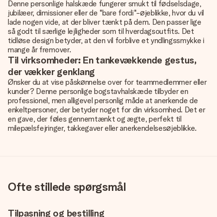
Denne personlige halskæde fungerer smukt til fødselsdage,
jubilæer, dimissioner eller de "bare fordi"-øjeblikke, hvor du vil
lade nogen vide, at der bliver tænkt på dem. Den passer lige
så godt til særlige lejligheder som til hverdagsoutfits. Det
tidløse design betyder, at den vil forblive et yndlingssmykke i
mange år fremover.
Til virksomheder: En tankevækkende gestus,
der vækker genklang
Ønsker du at vise påskønnelse over for teammedlemmer eller
kunder? Denne personlige bogstavhalskæde tilbyder en
professionel, men alligevel personlig måde at anerkende de
enkeltpersoner, der betyder noget for din virksomhed. Det er
en gave, der føles gennemtænkt og ægte, perfekt til
milepælsfejringer, takkegaver eller anerkendelsesøjeblikke.
Ofte stillede spørgsmål
Tilpasning og bestilling