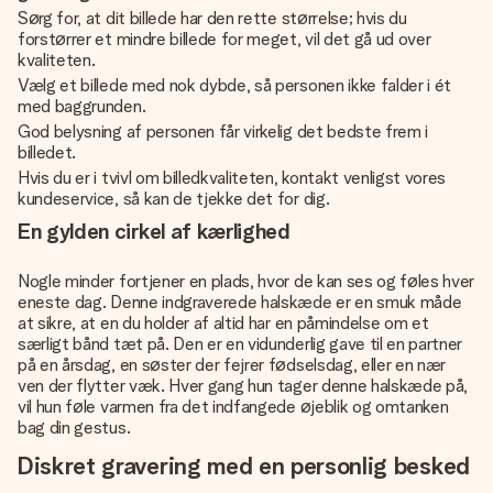
Sørg for, at dit billede har den rette størrelse; hvis du
forstørrer et mindre billede for meget, vil det gå ud over
kvaliteten.
Vælg et billede med nok dybde, så personen ikke falder i ét
med baggrunden.
God belysning af personen får virkelig det bedste frem i
billedet.
Hvis du er i tvivl om billedkvaliteten, kontakt venligst vores
kundeservice, så kan de tjekke det for dig.
En gylden cirkel af kærlighed
Nogle minder fortjener en plads, hvor de kan ses og føles hver
eneste dag. Denne indgraverede halskæde er en smuk måde
at sikre, at en du holder af altid har en påmindelse om et
særligt bånd tæt på. Den er en vidunderlig gave til en partner
på en årsdag, en søster der fejrer fødselsdag, eller en nær
ven der flytter væk. Hver gang hun tager denne halskæde på,
vil hun føle varmen fra det indfangede øjeblik og omtanken
bag din gestus.
Diskret gravering med en personlig besked