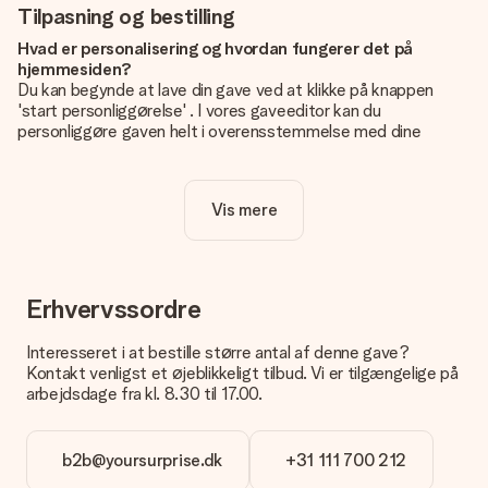
Tilpasning og bestilling
Hvad er personalisering og hvordan fungerer det på
hjemmesiden?
Du kan begynde at lave din gave ved at klikke på knappen
'start personliggørelse' . I vores gaveeditor kan du
personliggøre gaven helt i overensstemmelse med dine
ønsker: Tilføj dit eget billede og / eller tekst. Hvis du vil, kan
du også vælge et smukt design for at gøre din gave helt unik.
Vis mere
Er personalisering inkluderet i prisen?
Prisen der vises på hjemmesiden omfatter personliggørelse
af din gave. Nice and Easy!
Hvordan ved jeg, om mit billede har den rigtige kvalitet?
Erhvervssordre
Vi vil være sikre på, at du er helt tilfreds med din gave. Derfor
er det vigtigt at bruge fotos af høj kvalitet. Hvis du er i tvivl
Interesseret i at bestille større antal af denne gave?
om kvaliteten af dit billede, kan du kontakte vores
Kontakt venligst et øjeblikkeligt tilbud. Vi er tilgængelige på
kundeservice og vedlægge dit foto sammen med den gave,
arbejdsdage fra kl. 8.30 til 17.00.
du er interesseret i at bestille. Så kan de tjekke kvaliteten for
dig!
b2b@yoursurprise.dk
+31 111 700 212
Hvilke formater kan jeg uploade?
Du kan bruge JPG- og PNG-filer til vores editor. Er dette for