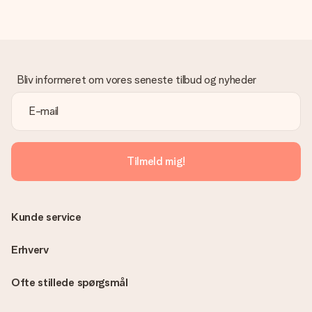
Gave modtaget
Hvad hvis gaven ikke er helt til min smag?
Vi beklager dybt, at din gave ikke er faldet i din smag. Kontakt
venligst vores kundeservice, de hjælper gerne med at finde en
Bliv informeret om vores seneste tilbud og nyheder
passende løsning.
Er fakturaen sendt sammen med ordren?
Ingen faktura sendes med din ordre. Du modtager altid
fakturaen i bekræftelsesemailen, og du kan altid finde den i din
MySurprise-konto. Det betyder at du kan få gaven leveret
Tilmeld mig!
direkte til modtageren, hvilket gør det til en sand
overraskelse!
Kunde service
Erhverv
Ofte stillede spørgsmål