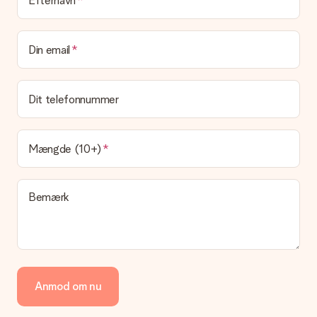
Leveringstid, leveringsmuligheder og
Efternavn
leveringsomkostninger
Kan jeg vælge en leveringsdato?
Din email
Det er ikke muligt at vælge en bestemt leveringsdato.
Hvad er leveringstiden, og hvornår modtager jeg min
gave?
Dit telefonnummer
Leveringstiden findes på gavens produktside. Du kan stole på,
at vores postfirma leverer din gave på denne dag.
Hvilke leveringsmuligheder kan jeg vælge?
Mængde (10+)
I øjeblikket er det ikke (endnu) muligt at vælge en
leveringsindstilling. Den gave, du vil bestille, sendes enten som
en pakke eller som postkasse levering. Vil du gerne vide
Bemærk
hvilken måde din ordre sendes på? Kontakt venligst vores
kundeservice.
Betaling
Hvordan kan jeg betale min ordre?
Vi tilbyder følgende betalingsmetoder: Dankort, Paypal,
Anmod om nu
kreditkort, faktura via Klarna eller bankoverførsel. I tilfælde af
manuel betaling overførsel, skal du tage højde for en ekstra 3
dage til levering af din gave.