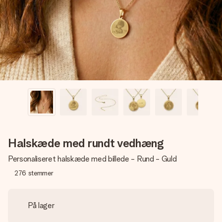
billede af dig eller en besked, der går lige i hendes hjerte.
Intet besvær men udelukkende en masse kærlighed i
øjeblikket.
Halskæde med rundt vedhæng
Personaliseret halskæde med billede - Rund - Guld
276
stemmer
På lager