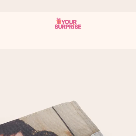
n give den på det helt rette tidspunkt, når den betyder allermest.
ws.
af dig eller en besked, der går lige i hendes hjerte. Intet besvær me