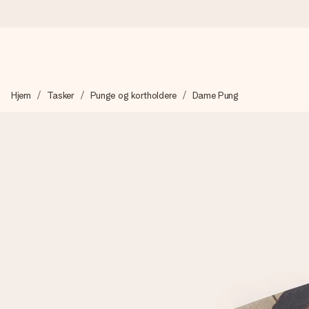
Bestil i dag, sendes inden for 1 hverdag
Hjem
Tasker
Punge og kortholdere
Dame Pung
Vi laver din gave med omhu og sender den lynhurtigt – så du ka
4,7 (baseret på +15.000 anmeldelser)
Vores gaver inspirerer. Kunderne giver os 4,7 på Google Revie
Gratis kort med hilsen
Lav noget særligt i blot få trin – med hendes navn, et billede 