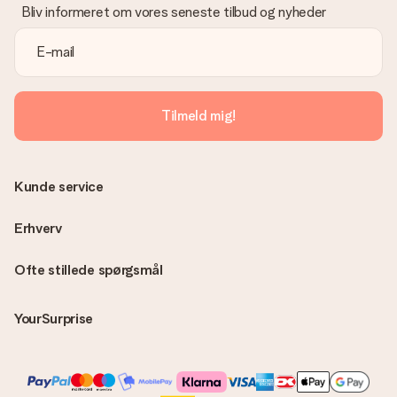
venligst vores kundeservice, de hjælper gerne med at finde en
Bliv informeret om vores seneste tilbud og nyheder
passende løsning.
Er fakturaen sendt sammen med ordren?
Ingen faktura sendes med din ordre. Du modtager altid
fakturaen i bekræftelsesemailen, og du kan altid finde den i din
MySurprise-konto. Det betyder at du kan få gaven leveret
Tilmeld mig!
direkte til modtageren, hvilket gør det til en sand
overraskelse!
Kunde service
Erhverv
Ofte stillede spørgsmål
YourSurprise