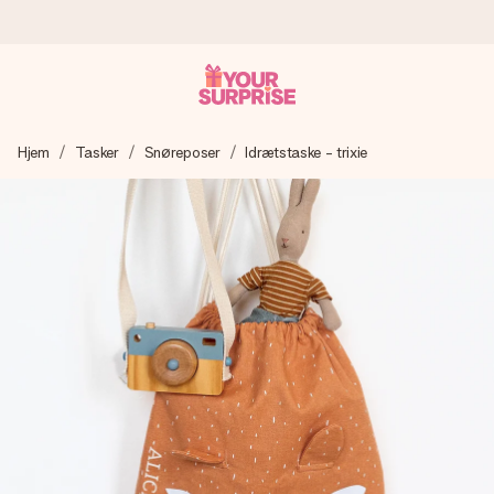
Bestil i dag, sendes inden for 1 hverdag
Hjem
Tasker
Snøreposer
Idrætstaske - trixie
Vi laver din gave med omhu og sender den lynhurtigt – så
du kan give den på det helt rette tidspunkt, når den
betyder allermest.
4,7 (baseret på +15.000 anmeldelser)
Vores gaver inspirerer. Kunderne giver os 4,7 på Google
Reviews.
Gratis kort med hilsen
Lav noget særligt i blot få trin – med hendes navn, et