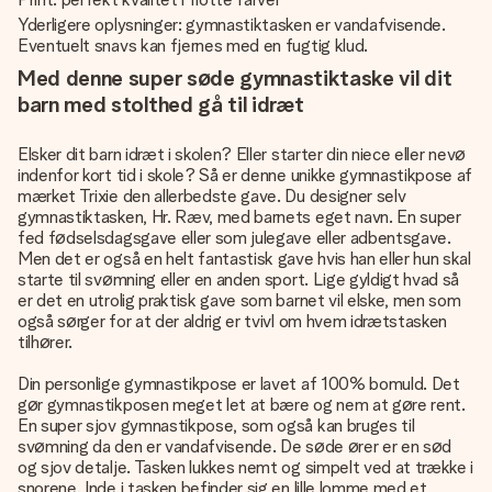
Yderligere oplysninger: gymnastiktasken er vandafvisende.
Eventuelt snavs kan fjernes med en fugtig klud.
Med denne super søde gymnastiktaske vil dit
barn med stolthed gå til idræt
Elsker dit barn idræt i skolen? Eller starter din niece eller nevø
indenfor kort tid i skole? Så er denne unikke gymnastikpose af
mærket Trixie den allerbedste gave. Du designer selv
gymnastiktasken, Hr. Ræv, med barnets eget navn. En super
fed fødselsdagsgave eller som julegave eller adbentsgave.
Men det er også en helt fantastisk gave hvis han eller hun skal
starte til svømning eller en anden sport. Lige gyldigt hvad så
er det en utrolig praktisk gave som barnet vil elske, men som
også sørger for at der aldrig er tvivl om hvem idrætstasken
tilhører.
Din personlige gymnastikpose er lavet af 100% bomuld. Det
gør gymnastikposen meget let at bære og nem at gøre rent.
En super sjov gymnastikpose, som også kan bruges til
svømning da den er vandafvisende. De søde ører er en sød
og sjov detalje. Tasken lukkes nemt og simpelt ved at trække i
snorene. Inde i tasken befinder sig en lille lomme med et