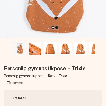
billede af dig eller en besked, der går lige i hendes hjerte.
Intet besvær men udelukkende en masse kærlighed i
øjeblikket.
Personlig gymnastikpose - Trixie
Personlig gymnastikpose – Ræv - Trixie
76
stemmer
På lager