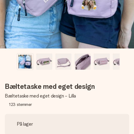
billede af dig eller en besked, der går lige i hendes hjerte.
Intet besvær men udelukkende en masse kærlighed i
øjeblikket.
Bæltetaske med eget design
Bæltetaske med eget design - Lilla
123
stemmer
På lager