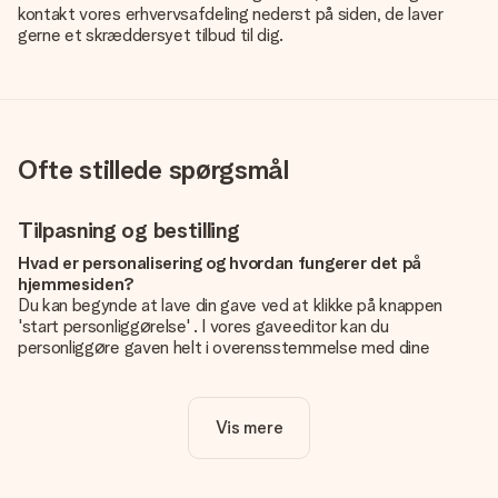
kontakt vores erhvervsafdeling nederst på siden, de laver
gerne et skræddersyet tilbud til dig.
Ofte stillede spørgsmål
Tilpasning og bestilling
Hvad er personalisering og hvordan fungerer det på
hjemmesiden?
Du kan begynde at lave din gave ved at klikke på knappen
'start personliggørelse' . I vores gaveeditor kan du
personliggøre gaven helt i overensstemmelse med dine
ønsker: Tilføj dit eget billede og / eller tekst. Hvis du vil, kan
du også vælge et smukt design for at gøre din gave helt unik.
Vis mere
Er personalisering inkluderet i prisen?
Prisen der vises på hjemmesiden omfatter personliggørelse
af din gave. Nice and Easy!