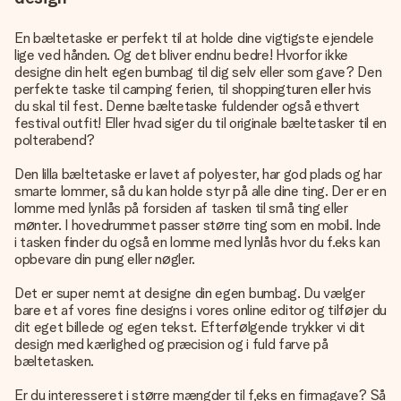
En bæltetaske er perfekt til at holde dine vigtigste ejendele
lige ved hånden. Og det bliver endnu bedre! Hvorfor ikke
designe din helt egen bumbag til dig selv eller som gave? Den
perfekte taske til camping ferien, til shoppingturen eller hvis
du skal til fest. Denne bæltetaske fuldender også ethvert
festival outfit! Eller hvad siger du til originale bæltetasker til en
polterabend?
Den lilla bæltetaske er lavet af polyester, har god plads og har
smarte lommer, så du kan holde styr på alle dine ting. Der er en
lomme med lynlås på forsiden af tasken til små ting eller
mønter. I hovedrummet passer større ting som en mobil. Inde
i tasken finder du også en lomme med lynlås hvor du f.eks kan
opbevare din pung eller nøgler.
Det er super nemt at designe din egen bumbag. Du vælger
bare et af vores fine designs i vores online editor og tilføjer du
dit eget billede og egen tekst. Efterfølgende trykker vi dit
design med kærlighed og præcision og i fuld farve på
bæltetasken.
Er du interesseret i større mængder til f,eks en firmagave? Så