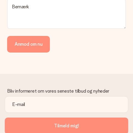
en pakke eller som postkasse levering. Vil du gerne vide
Bemærk
hvilken måde din ordre sendes på? Kontakt venligst vores
kundeservice.
Betaling
Hvordan kan jeg betale min ordre?
Vi tilbyder følgende betalingsmetoder: Dankort, Paypal,
Anmod om nu
kreditkort, faktura via Klarna eller bankoverførsel. I tilfælde af
manuel betaling overførsel, skal du tage højde for en ekstra 3
dage til levering af din gave.
Gave modtaget
Hvad hvis gaven ikke er helt til min smag?
Vi beklager dybt, at din gave ikke er faldet i din smag. Kontakt
venligst vores kundeservice, de hjælper gerne med at finde en
Bliv informeret om vores seneste tilbud og nyheder
passende løsning.
Er fakturaen sendt sammen med ordren?
Ingen faktura sendes med din ordre. Du modtager altid
fakturaen i bekræftelsesemailen, og du kan altid finde den i din
MySurprise-konto. Det betyder at du kan få gaven leveret
Tilmeld mig!
direkte til modtageren, hvilket gør det til en sand