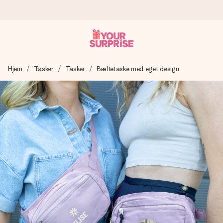
Bestil i dag, sendes inden for 1 hverdag
Hjem
Tasker
Tasker
Bæltetaske med eget design
Vi laver din gave med omhu og sender den lynhurtigt – så
du kan give den på det helt rette tidspunkt, når den
betyder allermest.
4,7 (baseret på +15.000 anmeldelser)
Vores gaver inspirerer. Kunderne giver os 4,7 på Google
Reviews.
Gratis kort med hilsen
Lav noget særligt i blot få trin – med hendes navn, et