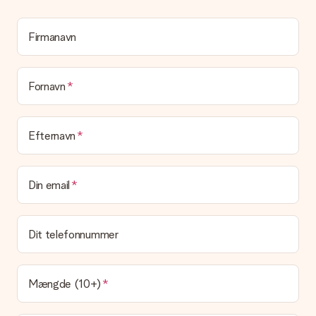
personlig besked på dette kort, så modtageren vil vide præcis,
hvem du skal takke for denne dejlige overraskelse.
Firmanavn
Er min gave indpakket?
I øjeblikket har vi (endnu) ikke en gaveindpakningstjeneste til
at pakke din gave. Vi leverer vores gaver i en festlig
emballage. Det betyder, at din gave er klar til at blive givet,
Fornavn
eller at den kan sendes direkte til modtageren.
Leveringstid, leveringsmuligheder og
Efternavn
leveringsomkostninger
Kan jeg vælge en leveringsdato?
Din email
Det er ikke muligt at vælge en bestemt leveringsdato.
Hvad er leveringstiden, og hvornår modtager jeg min
gave?
Dit telefonnummer
Leveringstiden findes på gavens produktside. Du kan stole på,
at vores postfirma leverer din gave på denne dag.
Hvilke leveringsmuligheder kan jeg vælge?
Mængde (10+)
I øjeblikket er det ikke (endnu) muligt at vælge en
leveringsindstilling. Den gave, du vil bestille, sendes enten som