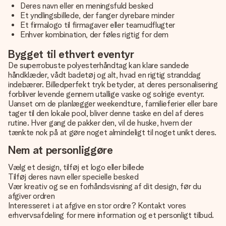
Deres navn eller en meningsfuld besked
Et yndlingsbillede, der fanger dyrebare minder
Et firmalogo til firmagaver eller teamudflugter
Enhver kombination, der føles rigtig for dem
Bygget til ethvert eventyr
De superrobuste polyesterhåndtag kan klare sandede
håndklæder, vådt badetøj og alt, hvad en rigtig stranddag
indebærer. Billedperfekt tryk betyder, at deres personalisering
forbliver levende gennem utallige vaske og solrige eventyr.
Uanset om de planlægger weekendture, familieferier eller bare
tager til den lokale pool, bliver denne taske en del af deres
rutine. Hver gang de pakker den, vil de huske, hvem der
tænkte nok på at gøre noget almindeligt til noget unikt deres.
Nem at personliggøre
Vælg et design, tilføj et logo eller billede
Tilføj deres navn eller specielle besked
Vær kreativ og se en forhåndsvisning af dit design, før du
afgiver ordren
Interesseret i at afgive en stor ordre? Kontakt vores
erhvervsafdeling for mere information og et personligt tilbud.