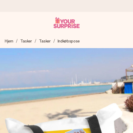
Bestil i dag, sendes inden for 1 hverdag
Hjem
Tasker
Tasker
Indkøbspose
Vi laver din gave med omhu og sender den lynhurtigt – så
du kan give den på det helt rette tidspunkt, når den
betyder allermest.
4,7 (baseret på +15.000 anmeldelser)
Vores gaver inspirerer. Kunderne giver os 4,7 på Google
Reviews.
Gratis kort med hilsen
Lav noget særligt i blot få trin – med hendes navn, et