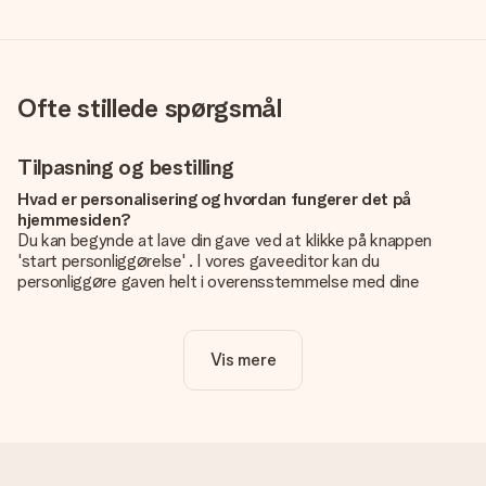
Ofte stillede spørgsmål
Tilpasning og bestilling
Hvad er personalisering og hvordan fungerer det på
hjemmesiden?
Du kan begynde at lave din gave ved at klikke på knappen
'start personliggørelse' . I vores gaveeditor kan du
personliggøre gaven helt i overensstemmelse med dine
ønsker: Tilføj dit eget billede og / eller tekst. Hvis du vil, kan
du også vælge et smukt design for at gøre din gave helt unik.
Vis mere
Er personalisering inkluderet i prisen?
Prisen der vises på hjemmesiden omfatter personliggørelse
af din gave. Nice and Easy!
Hvordan ved jeg, om mit billede har den rigtige kvalitet?
Vi vil være sikre på, at du er helt tilfreds med din gave. Derfor