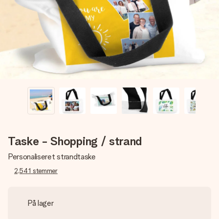
billede af dig eller en besked, der går lige i hendes hjerte.
Intet besvær men udelukkende en masse kærlighed i
øjeblikket.
Taske - Shopping / strand
Personaliseret strandtaske
2,541
stemmer
På lager