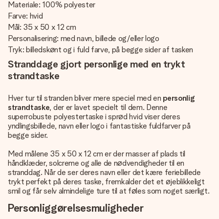
Materiale: 100% polyester
Farve: hvid
Mål: 35 x 50 x 12 cm
Personalisering: med navn, billede og/eller logo
Tryk: billedskønt og i fuld farve, på begge sider af tasken
Stranddage gjort personlige med en trykt
strandtaske
Hver tur til stranden bliver mere speciel med en
personlig
strandtaske
, der er lavet specielt til dem. Denne
superrobuste polyestertaske i sprød hvid viser deres
yndlingsbillede, navn eller logo i fantastiske fuldfarver på
begge sider.
Med målene 35 x 50 x 12 cm er der masser af plads til
håndklæder, solcreme og alle de nødvendigheder til en
stranddag. Når de ser deres navn eller det kære feriebillede
trykt perfekt på deres taske, fremkalder det et øjeblikkeligt
smil og får selv almindelige ture til at føles som noget særligt.
Personliggørelsesmuligheder