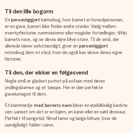
Til den lille bogorm
En
personliggjort
børnebog, hvor barnet er hovedpersonen,
er en gave, barnet ikke finder andre steder. Vælg mellem
eventyrhistorier, rummissioner eller magiske fortællinger, tilføj
barnets navn, og se deres øjne blive store. Til de små, der
allerede læser selvstændigt, giver en
personliggjort
notesbog dem et sted, hvor de også kan skrive deres egne
historier.
Til den, der elsker en følgesvend
Nogle små er gladest puttet på sofaen med deres
yndlingsbamse og et tæppe. Her er den perfekte
gavekategori til dem.
Et krammedyr
med barnets navn
bliver en øjeblikkelig bedste
ven: uanset om det er en bjørn, en kanin eller en sød dinosaur.
Perfekt til sengetid, filmaftener og lange bilture, hvor de
uundgåeligt falder i søvn.