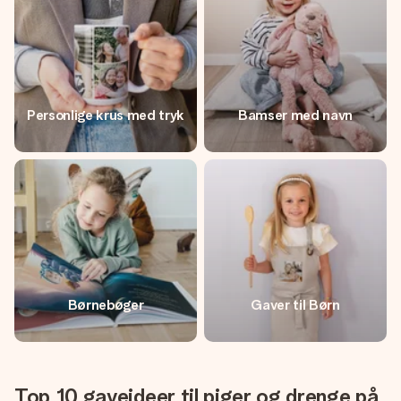
Personlige krus med tryk
Bamser med navn
Børnebøger
Gaver til Børn
Top 10 gaveideer til piger og drenge på