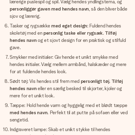
lærerige puslespil og spil. Vælg hendes yndlingstema, og
personliggør gaven med hendes navn
, så den bliver både
sjov og lærerig.
Tasker og rygsække
med eget design
: Fuldend hendes
skoletøj med en
personlig taske eller rygsæk
.
Tilføj
hendes navn
og et sjovt design for en praktisk og stilfuld
gave.
Smykker med initialer: Giv hende et unikt smykke med
hendes initialer. Vælg mellem armbånd, halskæder og mere
for at fuldende hendes look.
Sødt tøj: Vis hendes stil frem med
personligt tøj
.
Tilføj
hendes navn
eller en særlig besked til skjorter, kjoler og
mere for et unikt look.
Tæppe: Hold hende varm og hyggelig med et blødt tæppe
med hendes navn
. Perfekt til at putte på sofaen eller ved
sengetid.
Indgraveret lampe: Skab et unikt stykke til hendes