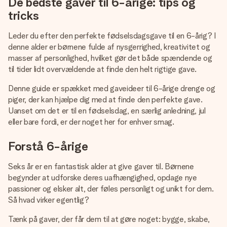
De bedste gaver til 6-årige: tips og
billede af dig eller en besked, der går lige i hendes hjerte.
Intet besvær men udelukkende en masse kærlighed i
tricks
øjeblikket.
Leder du efter den perfekte fødselsdagsgave til en 6-årig? I
denne alder er børnene fulde af nysgerrighed, kreativitet og
masser af personlighed, hvilket gør det både spændende og
til tider lidt overvældende at finde den helt rigtige gave.
Denne guide er spækket med gaveideer til 6-årige drenge og
piger, der kan hjælpe dig med at finde den perfekte gave.
Uanset om det er til en fødselsdag, en særlig anledning, jul
eller bare fordi, er der noget her for enhver smag.
Forstå 6-årige
Seks år er en fantastisk alder at give gaver til. Børnene
begynder at udforske deres uafhængighed, opdage nye
passioner og elsker alt, der føles personligt og unikt for dem.
Så hvad virker egentlig?
Tænk på gaver, der får dem til at gøre noget: bygge, skabe,