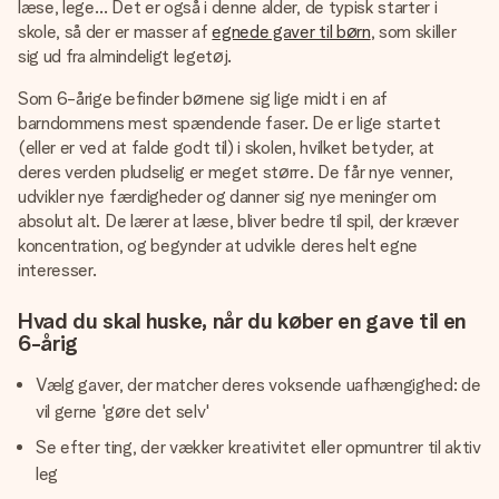
læse, lege… Det er også i denne alder, de typisk starter i
skole, så der er masser af
egnede gaver til børn
, som skiller
sig ud fra almindeligt legetøj.
Som 6-årige befinder børnene sig lige midt i en af
barndommens mest spændende faser. De er lige startet
(eller er ved at falde godt til) i skolen, hvilket betyder, at
deres verden pludselig er meget større. De får nye venner,
udvikler nye færdigheder og danner sig nye meninger om
absolut alt. De lærer at læse, bliver bedre til spil, der kræver
koncentration, og begynder at udvikle deres helt egne
interesser.
Hvad du skal huske, når du køber en gave til en
6-årig
Vælg gaver, der matcher deres voksende uafhængighed: de
vil gerne 'gøre det selv'
Se efter ting, der vækker kreativitet eller opmuntrer til aktiv
leg