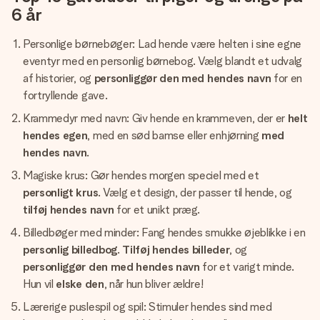
6 år
Personlige børnebøger: Lad hende være helten i sine egne
eventyr med en personlig børnebog. Vælg blandt et udvalg
af historier, og
personliggør den med hendes navn
for en
fortryllende gave.
Krammedyr med navn: Giv hende en krammeven, der er
helt
hendes egen
, med en sød bamse eller enhjørning
med
hendes navn
.
Magiske krus: Gør hendes morgen speciel med et
personligt krus
. Vælg et design, der passer til hende, og
tilføj hendes navn
for et unikt præg.
Billedbøger med minder: Fang hendes smukke øjeblikke i en
personlig billedbog
.
Tilføj hendes billeder
, og
personliggør den med hendes navn
for et varigt minde.
Hun vil
elske den
, når hun bliver ældre!
Lærerige puslespil og spil: Stimuler hendes sind med