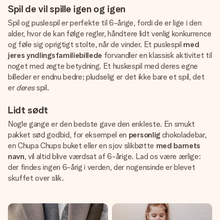
Spil de vil spille igen og igen
Spil og puslespil er perfekte til 6-årige, fordi de er lige i den
alder, hvor de kan følge regler, håndtere lidt venlig konkurrence
og føle sig oprigtigt stolte, når de vinder. Et puslespil
med
jeres yndlingsfamiliebillede
forvandler en klassisk aktivitet til
noget med ægte betydning. Et huskespil med deres egne
billeder er endnu bedre; pludselig er det ikke bare et spil, det
er
deres
spil.
Lidt sødt
Nogle gange er den bedste gave den enkleste. En smukt
pakket sød godbid, for eksempel en
personlig
chokoladebar,
en Chupa Chups buket eller en sjov slikbøtte
med barnets
navn
, vil altid blive værdsat af 6-årige. Lad os være ærlige:
der findes ingen 6-årig i verden, der nogensinde er blevet
skuffet over slik.