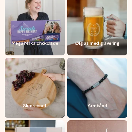
Mega Milka chokolade
Ølglas med gravering
Skærebræt
Armbånd