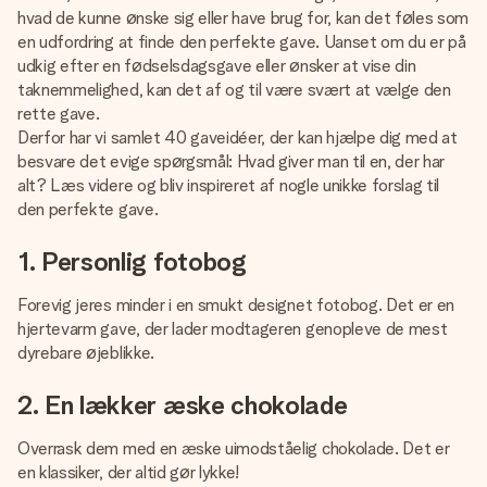
billede af dig eller en besked, der går lige i hendes hjerte.
hvad de kunne ønske sig eller have brug for, kan det føles som
Intet besvær men udelukkende en masse kærlighed i
en udfordring at finde den perfekte gave. Uanset om du er på
øjeblikket.
udkig efter en fødselsdagsgave eller ønsker at vise din
taknemmelighed, kan det af og til være svært at vælge den
rette gave.
Derfor har vi samlet 40 gaveidéer, der kan hjælpe dig med at
besvare det evige spørgsmål: Hvad giver man til en, der har
alt? Læs videre og bliv inspireret af nogle unikke forslag til
den perfekte gave.
1. Personlig fotobog
Forevig jeres minder i en smukt designet fotobog. Det er en
hjertevarm gave, der lader modtageren genopleve de mest
dyrebare øjeblikke.
2. En lækker æske chokolade
Overrask dem med en æske uimodståelig chokolade. Det er
en klassiker, der altid gør lykke!