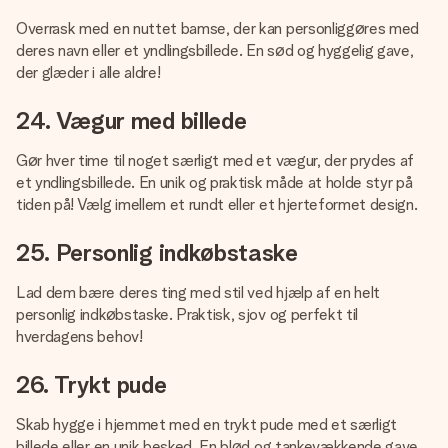
Overrask med en nuttet bamse, der kan personliggøres med
deres navn eller et yndlingsbillede. En sød og hyggelig gave,
der glæder i alle aldre!
24. Vægur med billede
Gør hver time til noget særligt med et vægur, der prydes af
et yndlingsbillede. En unik og praktisk måde at holde styr på
tiden på! Vælg imellem et rundt eller et hjerteformet design.
25. Personlig indkøbstaske
Lad dem bære deres ting med stil ved hjælp af en helt
personlig indkøbstaske. Praktisk, sjov og perfekt til
hverdagens behov!
26. Trykt pude
Skab hygge i hjemmet med en trykt pude med et særligt
billede eller en unik besked. En blød og tankevækkende gave,