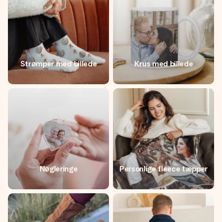
Strømper med billede
Krus med billede
Nøgleringe
Personlige fleece tæpper