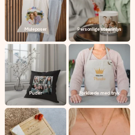
Muleposer
Personlige stearinlys
Puder
Forklæde med tryk