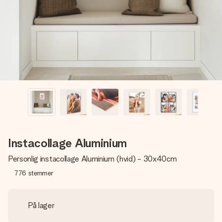
billede af dig eller en besked, der går lige i hendes hjerte.
Intet besvær men udelukkende en masse kærlighed i
øjeblikket.
Instacollage Aluminium
Personlig instacollage Aluminium (hvid) - 30x40cm
776
stemmer
På lager