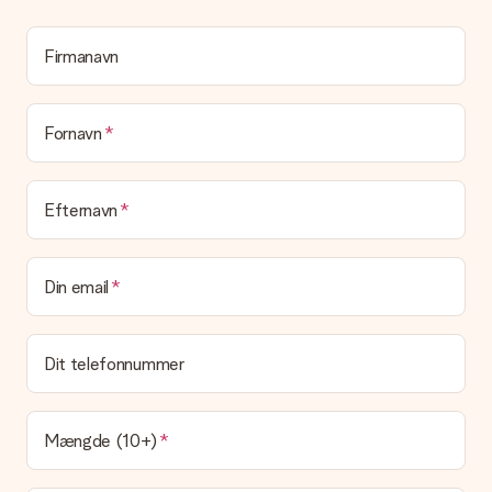
personlig besked på dette kort, så modtageren vil vide præcis,
hvem du skal takke for denne dejlige overraskelse.
Firmanavn
Er min gave indpakket?
I øjeblikket har vi (endnu) ikke en gaveindpakningstjeneste til
at pakke din gave. Vi leverer vores gaver i en festlig
emballage. Det betyder, at din gave er klar til at blive givet,
Fornavn
eller at den kan sendes direkte til modtageren.
Leveringstid, leveringsmuligheder og
Efternavn
leveringsomkostninger
Kan jeg vælge en leveringsdato?
Din email
Det er ikke muligt at vælge en bestemt leveringsdato.
Hvad er leveringstiden, og hvornår modtager jeg min
gave?
Dit telefonnummer
Leveringstiden findes på gavens produktside. Du kan stole på,
at vores postfirma leverer din gave på denne dag.
Hvilke leveringsmuligheder kan jeg vælge?
Mængde (10+)
I øjeblikket er det ikke (endnu) muligt at vælge en
leveringsindstilling. Den gave, du vil bestille, sendes enten som