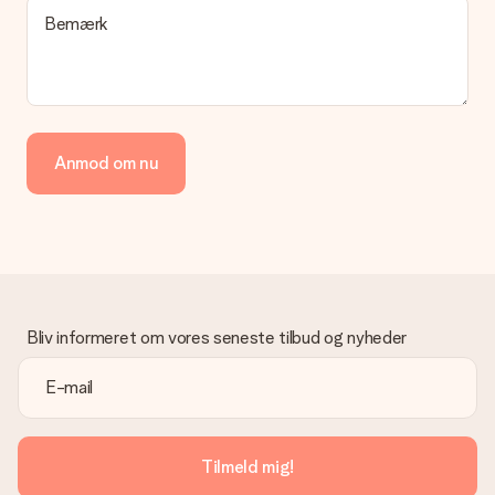
en pakke eller som postkasse levering. Vil du gerne vide
Bemærk
hvilken måde din ordre sendes på? Kontakt venligst vores
kundeservice.
Betaling
Hvordan kan jeg betale min ordre?
Vi tilbyder følgende betalingsmetoder: Dankort, Paypal,
Anmod om nu
kreditkort, faktura via Klarna eller bankoverførsel. I tilfælde af
manuel betaling overførsel, skal du tage højde for en ekstra 3
dage til levering af din gave.
Gave modtaget
Hvad hvis gaven ikke er helt til min smag?
Vi beklager dybt, at din gave ikke er faldet i din smag. Kontakt
venligst vores kundeservice, de hjælper gerne med at finde en
Bliv informeret om vores seneste tilbud og nyheder
passende løsning.
Er fakturaen sendt sammen med ordren?
Ingen faktura sendes med din ordre. Du modtager altid
fakturaen i bekræftelsesemailen, og du kan altid finde den i din
MySurprise-konto. Det betyder at du kan få gaven leveret
Tilmeld mig!
direkte til modtageren, hvilket gør det til en sand