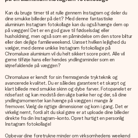
Kan du bruge timer til at rulle gennem Instagram og deler du
dine smukke billeder på det? Med denne fantastiske
aluminium Instagram fotokollage kan du også hænge dem op
på væggen! Det er en god gave til fødselsdag eller
husholdning, men også som en påmindelse om den store biltur
eller den dejlige familieweekend. Uanset hvilken lejlighed du
vælger, med denne unikke Instagram fotokollage på
Chromaluxe aluminium vil du helt sikkert score point. Alle vil
gerne tilføje hans eller hendes yndlingsminder som en
iøjnefaldende på væggen?
Chromaluxe er kendt for sin fremragende trykteknik og
avancerede kvalitet. Du er således garanteret et skarpt og
klart billede med smukke skinn og dybe farver. Fotopanelet er
ridsefast og kan modstå den ulige banke her og der, så dine
yndlingsmomenter kan hænge på væggen i mange år
fremover. Vælg de rigtige dimensioner og kom i gang. Det er
virkelig nemt, fordi alt du skal gøre er at uploade dine billeder
direkte fra din Instagram-konto. Opret hurtigt en personlig
Instagram fotokollage!
Opbevar dine foretrukne minder om virksomhedens weekend