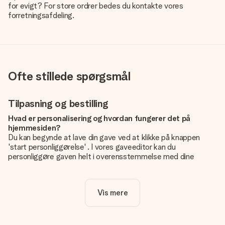
for evigt? For store ordrer bedes du kontakte vores
forretningsafdeling.
Ofte stillede spørgsmål
Tilpasning og bestilling
Hvad er personalisering og hvordan fungerer det på
hjemmesiden?
Du kan begynde at lave din gave ved at klikke på knappen
'start personliggørelse' . I vores gaveeditor kan du
personliggøre gaven helt i overensstemmelse med dine
ønsker: Tilføj dit eget billede og / eller tekst. Hvis du vil, kan
du også vælge et smukt design for at gøre din gave helt unik.
Vis mere
Er personalisering inkluderet i prisen?
Prisen der vises på hjemmesiden omfatter personliggørelse
af din gave. Nice and Easy!