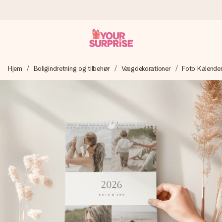
Bestil i dag, sendes inden for 1 hverdag
Hjem
Boligindretning og tilbehør
Vægdekorationer
Foto Kalende
Vi laver din gave med omhu og sender den lynhurtigt – så
du kan give den på det helt rette tidspunkt, når den
betyder allermest.
4,7 (baseret på +15.000 anmeldelser)
Vores gaver inspirerer. Kunderne giver os 4,7 på Google
Reviews.
Gratis kort med hilsen
Lav noget særligt i blot få trin – med hendes navn, et