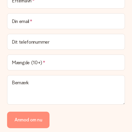
Leveringstid, leveringsmuligheder og
Efternavn
leveringsomkostninger
Kan jeg vælge en leveringsdato?
Din email
Det er ikke muligt at vælge en bestemt leveringsdato.
Hvad er leveringstiden, og hvornår modtager jeg min
gave?
Dit telefonnummer
Leveringstiden findes på gavens produktside. Du kan stole på,
at vores postfirma leverer din gave på denne dag.
Hvilke leveringsmuligheder kan jeg vælge?
Mængde (10+)
I øjeblikket er det ikke (endnu) muligt at vælge en
leveringsindstilling. Den gave, du vil bestille, sendes enten som
en pakke eller som postkasse levering. Vil du gerne vide
Bemærk
hvilken måde din ordre sendes på? Kontakt venligst vores
kundeservice.
Betaling
Hvordan kan jeg betale min ordre?
Vi tilbyder følgende betalingsmetoder: Dankort, Paypal,
Anmod om nu
kreditkort, faktura via Klarna eller bankoverførsel. I tilfælde af
manuel betaling overførsel, skal du tage højde for en ekstra 3