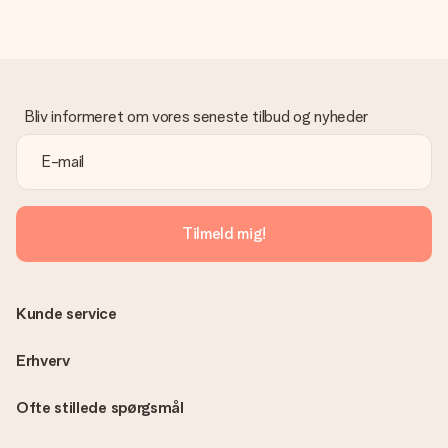
dage til levering af din gave.
Gave modtaget
Hvad hvis gaven ikke er helt til min smag?
Vi beklager dybt, at din gave ikke er faldet i din smag. Kontakt
venligst vores kundeservice, de hjælper gerne med at finde en
Bliv informeret om vores seneste tilbud og nyheder
passende løsning.
Er fakturaen sendt sammen med ordren?
Ingen faktura sendes med din ordre. Du modtager altid
fakturaen i bekræftelsesemailen, og du kan altid finde den i din
MySurprise-konto. Det betyder at du kan få gaven leveret
Tilmeld mig!
direkte til modtageren, hvilket gør det til en sand
overraskelse!
Kunde service
Erhverv
Ofte stillede spørgsmål