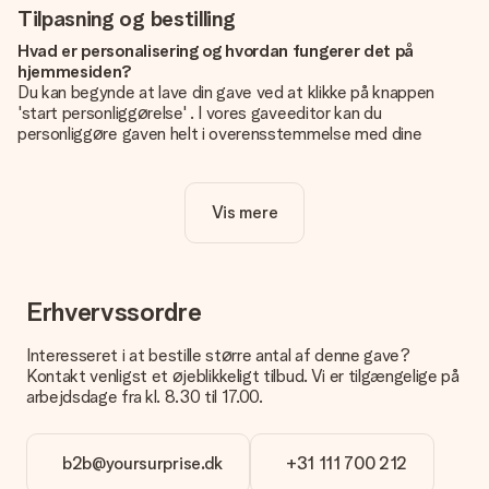
Tilpasning og bestilling
Hvad er personalisering og hvordan fungerer det på
hjemmesiden?
Du kan begynde at lave din gave ved at klikke på knappen
'start personliggørelse' . I vores gaveeditor kan du
personliggøre gaven helt i overensstemmelse med dine
ønsker: Tilføj dit eget billede og / eller tekst. Hvis du vil, kan
du også vælge et smukt design for at gøre din gave helt unik.
Vis mere
Er personalisering inkluderet i prisen?
Prisen der vises på hjemmesiden omfatter personliggørelse
af din gave. Nice and Easy!
Hvordan ved jeg, om mit billede har den rigtige kvalitet?
Erhvervssordre
Vi vil være sikre på, at du er helt tilfreds med din gave. Derfor
er det vigtigt at bruge fotos af høj kvalitet. Hvis du er i tvivl
Interesseret i at bestille større antal af denne gave?
om kvaliteten af dit billede, kan du kontakte vores
Kontakt venligst et øjeblikkeligt tilbud. Vi er tilgængelige på
kundeservice og vedlægge dit foto sammen med den gave,
arbejdsdage fra kl. 8.30 til 17.00.
du er interesseret i at bestille. Så kan de tjekke kvaliteten for
dig!
b2b@yoursurprise.dk
+31 111 700 212
Hvilke formater kan jeg uploade?
Du kan bruge JPG- og PNG-filer til vores editor. Er dette for