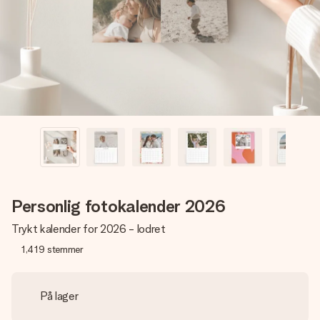
billede af dig eller en besked, der går lige i hendes hjerte.
Intet besvær men udelukkende en masse kærlighed i
øjeblikket.
Personlig fotokalender 2026
Trykt kalender for 2026 - lodret
1,419
stemmer
På lager