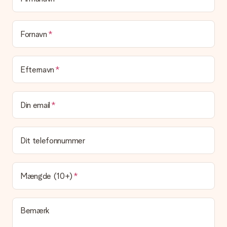
Er min gave indpakket?
I øjeblikket har vi (endnu) ikke en gaveindpakningstjeneste til
at pakke din gave. Vi leverer vores gaver i en festlig
emballage. Det betyder, at din gave er klar til at blive givet,
Fornavn
eller at den kan sendes direkte til modtageren.
Leveringstid, leveringsmuligheder og
Efternavn
leveringsomkostninger
Kan jeg vælge en leveringsdato?
Din email
Det er ikke muligt at vælge en bestemt leveringsdato.
Hvad er leveringstiden, og hvornår modtager jeg min
gave?
Dit telefonnummer
Leveringstiden findes på gavens produktside. Du kan stole på,
at vores postfirma leverer din gave på denne dag.
Hvilke leveringsmuligheder kan jeg vælge?
Mængde (10+)
I øjeblikket er det ikke (endnu) muligt at vælge en
leveringsindstilling. Den gave, du vil bestille, sendes enten som
en pakke eller som postkasse levering. Vil du gerne vide
Bemærk
hvilken måde din ordre sendes på? Kontakt venligst vores
kundeservice.