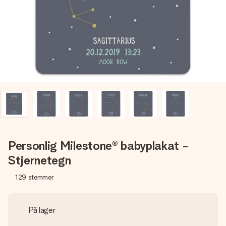
billede af dig eller en besked, der går lige i hendes hjerte.
Intet besvær men udelukkende en masse kærlighed i
øjeblikket.
Personlig Milestone® babyplakat -
Stjernetegn
129
stemmer
På lager