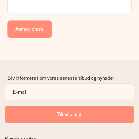
Betaling
Hvordan kan jeg betale min ordre?
Vi tilbyder følgende betalingsmetoder: Dankort, Paypal,
Anmod om nu
kreditkort, faktura via Klarna eller bankoverførsel. I tilfælde af
manuel betaling overførsel, skal du tage højde for en ekstra 3
dage til levering af din gave.
Gave modtaget
Hvad hvis gaven ikke er helt til min smag?
Vi beklager dybt, at din gave ikke er faldet i din smag. Kontakt
venligst vores kundeservice, de hjælper gerne med at finde en
Bliv informeret om vores seneste tilbud og nyheder
passende løsning.
Er fakturaen sendt sammen med ordren?
Ingen faktura sendes med din ordre. Du modtager altid
fakturaen i bekræftelsesemailen, og du kan altid finde den i din
MySurprise-konto. Det betyder at du kan få gaven leveret
Tilmeld mig!
direkte til modtageren, hvilket gør det til en sand
overraskelse!