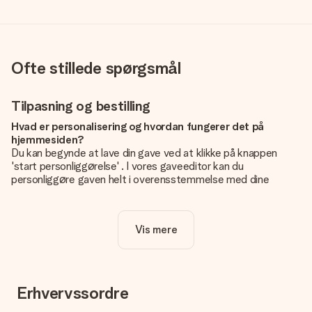
Ofte stillede spørgsmål
Tilpasning og bestilling
Hvad er personalisering og hvordan fungerer det på
hjemmesiden?
Du kan begynde at lave din gave ved at klikke på knappen
'start personliggørelse' . I vores gaveeditor kan du
personliggøre gaven helt i overensstemmelse med dine
ønsker: Tilføj dit eget billede og / eller tekst. Hvis du vil, kan
du også vælge et smukt design for at gøre din gave helt unik.
Vis mere
Er personalisering inkluderet i prisen?
Prisen der vises på hjemmesiden omfatter personliggørelse
af din gave. Nice and Easy!
Hvordan ved jeg, om mit billede har den rigtige kvalitet?
Erhvervssordre
Vi vil være sikre på, at du er helt tilfreds med din gave. Derfor
er det vigtigt at bruge fotos af høj kvalitet. Hvis du er i tvivl