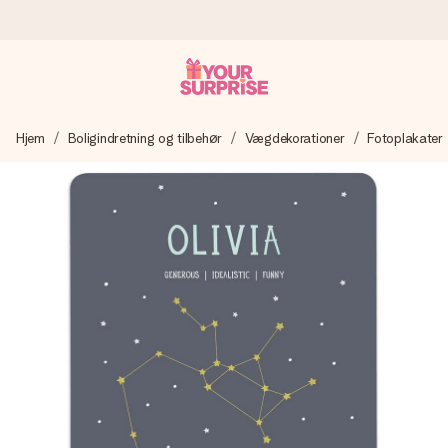
Bestil i dag, sendes inden for 1 hverdag
Hjem
Boligindretning og tilbehør
Vægdekorationer
Fotoplakater
Vi laver din gave med omhu og sender den lynhurtigt – så
du kan give den på det helt rette tidspunkt, når den
betyder allermest.
4,7 (baseret på +15.000 anmeldelser)
Vores gaver inspirerer. Kunderne giver os 4,7 på Google
Reviews.
Gratis kort med hilsen
Lav noget særligt i blot få trin – med hendes navn, et