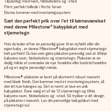
Tilpasning: med navn, fødselsdato og -sted
Print: perfekt billede i flotte farver
Ekstra: kommer med monteringssystem
Sæt den perfekt prik over i'et til børneværelset
med denne Milestone® babyplakat med
stjernetegn
Hvis du leder efter en personlig gave til en nyfødt eller din
egen baby , er denne Milestone® babyplakat med stjernetegn
helt perfekt! Du kan selv gøre plakaten personlig ved at tilføje
babyens navn, fødselsdato og stjernetegn. Plakaten er en
dejlig måde at overraske de nye forældre eller bedsteforældre
på og et ægte personligt minde.
Milestone®-plakaten er lavet på ekstremt robust masonit
med blank finish. Den kommer med et monteringssystem, så
den let kan hænges op. Det er nemt at lave en unik
babyplakat. Bare vælg et af de 12 stjernetegn og tilføj
babyens navn, fødselsdato og -sted. Så trykker vi dit design
på plakaten i masonit. Lav din personlige babyplakat med
stjernetegn nu!