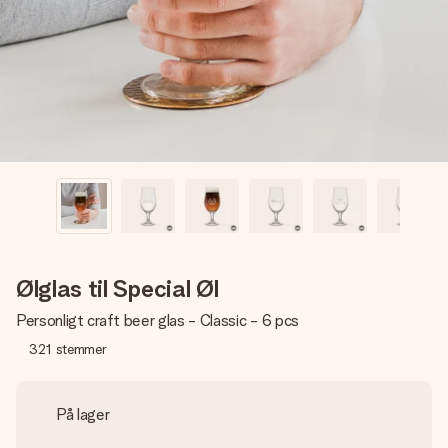
billede af dig eller en besked, der går lige i hendes hjerte.
Intet besvær men udelukkende en masse kærlighed i
øjeblikket.
Ølglas til Special Øl
Personligt craft beer glas - Classic - 6 pcs
321
stemmer
På lager