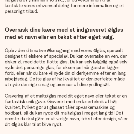
kontakte vores erhvervsafdeling for mere information og et
personligt tilbud.
Overrask dine kære med et indgraveret ølglas
med et navn eller en tekst efter eget valg.
Oplev den ultimative ølsmagning med vores ølglas, specielt
designet til elskere af special øl. Du kan overraske en ven, der
elsker øl, med dette flotte glas. Du kan selvfølgelig også selv
nyde det personlige glas, for eksempel når gæster kigger
forbi, eller når du bare vil nyde din øl derhjemme efter en lang
arbejdsdag. Dette glas af høj kvalitet er den perfekte måde
at nyde den rige smag og aromaer af dine yndlingsøl.
Gravering af et maltølglas med dit eget navn eller tekst er en
fantastisk unik gave. Graveret med en laserteknik af høj
kvalitet, hvilket gør at glasset tåler opvaskemaskine og
holdbart, så du kan nyde dit maltølglas i meget lang tid! Det
eneste du skal gøre er at vælge navn, tekst eller design, så er
dit ølglas klar til at blive nydt.