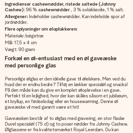
Ingredienser cashewnødder, ristede saltede (Johnny
Cashew)
: 96 %
cashewnødder
, 3 % solsikkeolie, 1 % salt.
Allergener:
Indeholder cashewnødder. Kan indeholde spor af
jordnødder.
Flere oplysninger om øloplukkeren:
Materiale: bøgetræ
Mål: 17,5 x 4 cm
Vægt: 90 gram
Forkæl en øl-entusiast med en øl gaveæske
med personlige glas
Personlige ølglas er den idéelle gave til ølelskere. Men ved du
hvad der er endnu bedre? Tilføj en lækker specialøl og snacks!
På den måde kan du give en komplet øloplevelse i en gave.
Perfekt til en lejlighed, hvor der kan skåles såsom et jubilæum,
et bryllup, en fødselsdag eller en housewarming. Denne øl
gaveæske vil med garanti være et hit!
Gaveæsken består af to ølglas med gravering, en stor flaske
Duvel specialøl (75 cl) og to poser nødder fra Johnny Cashew.
Ølglassene er fra kvalitetsmærket Royal Leerdam. Du kan