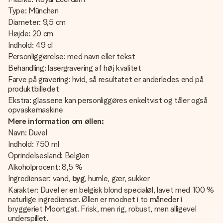
Type: München
Diameter: 9,5 cm
Højde: 20 cm
Indhold: 49 cl
Personliggørelse: med navn eller tekst
Behandling: lasergravering af høj kvalitet
Farve på gravering: hvid, så resultatet er anderledes end på
produktbilledet
Ekstra: glassene kan personliggøres enkeltvist og tåler også
opvaskemaskine
Mere information om øllen:
Navn: Duvel
Indhold: 750 ml
Oprindelsesland: Belgien
Alkoholprocent: 8,5 %
Ingredienser:
vand,
byg
, humle, gær, sukker
Karakter: Duvel er en belgisk blond specialøl, lavet med 100 %
naturlige ingredienser. Øllen er modnet i to måneder i
bryggeriet Moortgat. Frisk, men rig, robust, men alligevel
underspillet.