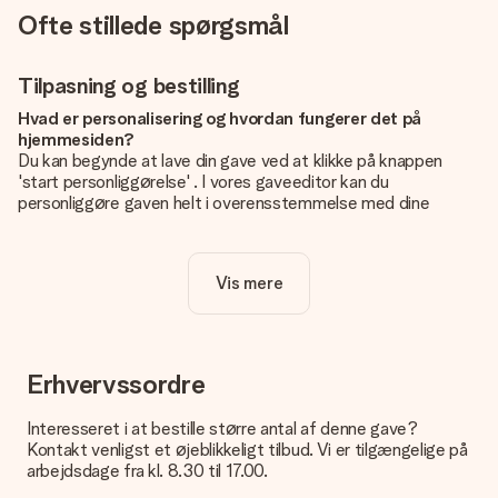
Ofte stillede spørgsmål
Tilpasning og bestilling
Hvad er personalisering og hvordan fungerer det på
hjemmesiden?
Du kan begynde at lave din gave ved at klikke på knappen
'start personliggørelse' . I vores gaveeditor kan du
personliggøre gaven helt i overensstemmelse med dine
ønsker: Tilføj dit eget billede og / eller tekst. Hvis du vil, kan
du også vælge et smukt design for at gøre din gave helt unik.
Vis mere
Er personalisering inkluderet i prisen?
Prisen der vises på hjemmesiden omfatter personliggørelse
af din gave. Nice and Easy!
Hvordan ved jeg, om mit billede har den rigtige kvalitet?
Erhvervssordre
Vi vil være sikre på, at du er helt tilfreds med din gave. Derfor
er det vigtigt at bruge fotos af høj kvalitet. Hvis du er i tvivl
Interesseret i at bestille større antal af denne gave?
om kvaliteten af dit billede, kan du kontakte vores
Kontakt venligst et øjeblikkeligt tilbud. Vi er tilgængelige på
kundeservice og vedlægge dit foto sammen med den gave,
arbejdsdage fra kl. 8.30 til 17.00.
du er interesseret i at bestille. Så kan de tjekke kvaliteten for