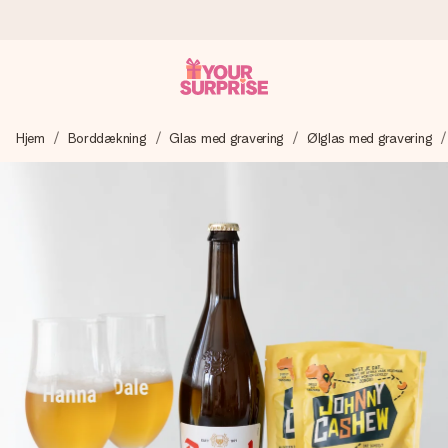
Bestil i dag, sendes inden for 1 hverdag
Hjem
Borddækning
Glas med gravering
Ølglas med gravering
Vi laver din gave med omhu og sender den lynhurtigt – så
du kan give den på det helt rette tidspunkt, når den
betyder allermest.
4,7 (baseret på +15.000 anmeldelser)
Vores gaver inspirerer. Kunderne giver os 4,7 på Google
Reviews.
Gratis kort med hilsen
Lav noget særligt i blot få trin – med hendes navn, et