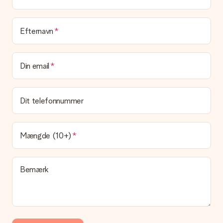
eller at den kan sendes direkte til modtageren.
Leveringstid, leveringsmuligheder og
Efternavn
leveringsomkostninger
Kan jeg vælge en leveringsdato?
Din email
Det er ikke muligt at vælge en bestemt leveringsdato.
Hvad er leveringstiden, og hvornår modtager jeg min
gave?
Dit telefonnummer
Leveringstiden findes på gavens produktside. Du kan stole på,
at vores postfirma leverer din gave på denne dag.
Hvilke leveringsmuligheder kan jeg vælge?
Mængde (10+)
I øjeblikket er det ikke (endnu) muligt at vælge en
leveringsindstilling. Den gave, du vil bestille, sendes enten som
en pakke eller som postkasse levering. Vil du gerne vide
Bemærk
hvilken måde din ordre sendes på? Kontakt venligst vores
kundeservice.
Betaling
Hvordan kan jeg betale min ordre?