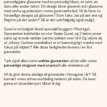
personliggøre glassene med en personlig hilsen, et navn, en
dato eller anden tekst. Dit design bliver graveret ind i glassene
med omhu og præcision i vores gaveværksted. Vil du have to
forskellige designs på glassene? Som f.eks Jan på det ene og
Birgitte på det andet? Så er det selvfølgelig også muligt.
Duvel er en belgisk blond specialøl brygget i Moortgat.
Gaveæsken indeholder en stor flaske Duvel, og 2 lækre poser
salte og ristede nødder sætter prikken over i'et! Og vidste du
at Johnny Cashew ovenikøbet er et bæredygtigt mærke med
fokus på miljøet? Alle disse herligheder leveres i en flot
gaveæske
Tjek også alles vores
unikke gaveæsker
ud her eller vores
personlige vingaver med snacks
til alle vinelskere ud!
Vil du give denne alsidige øl gaveæske i firmagave i år?`Så
kontakt vores erhvervsafdeling nederst på siden. De laver
gerne et skræddersyet tilbud til dig.