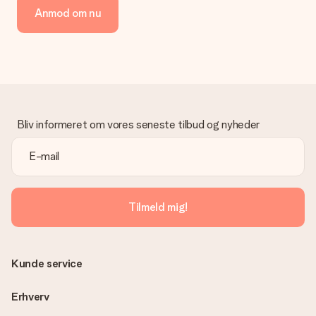
Vi tilbyder følgende betalingsmetoder: Dankort, Paypal,
Anmod om nu
kreditkort, faktura via Klarna eller bankoverførsel. I tilfælde af
manuel betaling overførsel, skal du tage højde for en ekstra 3
dage til levering af din gave.
Gave modtaget
Hvad hvis gaven ikke er helt til min smag?
Vi beklager dybt, at din gave ikke er faldet i din smag. Kontakt
venligst vores kundeservice, de hjælper gerne med at finde en
Bliv informeret om vores seneste tilbud og nyheder
passende løsning.
Er fakturaen sendt sammen med ordren?
Ingen faktura sendes med din ordre. Du modtager altid
fakturaen i bekræftelsesemailen, og du kan altid finde den i din
MySurprise-konto. Det betyder at du kan få gaven leveret
Tilmeld mig!
direkte til modtageren, hvilket gør det til en sand
overraskelse!
Kunde service
Erhverv