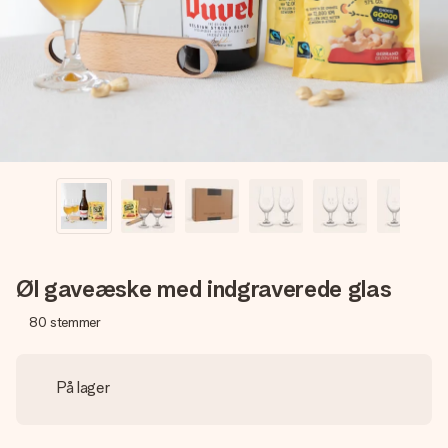
billede af dig eller en besked, der går lige i hendes hjerte.
Intet besvær men udelukkende en masse kærlighed i
øjeblikket.
Øl gaveæske med indgraverede glas
80
stemmer
På lager