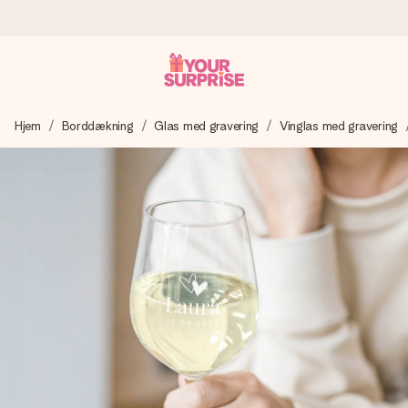
Bestil i dag, sendes inden for 1 hverdag
Hjem
Borddækning
Glas med gravering
Vinglas med gravering
Vi laver din gave med omhu og sender den lynhurtigt – så
du kan give den på det helt rette tidspunkt, når den
betyder allermest.
4,7 (baseret på +15.000 anmeldelser)
Vores gaver inspirerer. Kunderne giver os 4,7 på Google
Reviews.
Gratis kort med hilsen
Lav noget særligt i blot få trin – med hendes navn, et