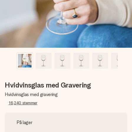
billede af dig eller en besked, der går lige i hendes hjerte.
Intet besvær men udelukkende en masse kærlighed i
øjeblikket.
Hvidvinsglas med Gravering
Hvidvinsglas med gravering
16,240
stemmer
På lager