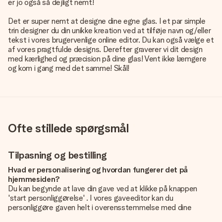
er jo også så dejligt nemt!
Det er super nemt at designe dine egne glas. I et par simple
trin designer du din unikke kreation ved at tilføje navn og/eller
tekst i vores brugervenlige online editor. Du kan også vælge et
af vores pragtfulde designs. Derefter graverer vi dit design
med kærlighed og præcision på dine glas! Vent ikke læmgere
og kom i gang med det samme! Skål!
Ofte stillede spørgsmål
Tilpasning og bestilling
Hvad er personalisering og hvordan fungerer det på
hjemmesiden?
Du kan begynde at lave din gave ved at klikke på knappen
'start personliggørelse' . I vores gaveeditor kan du
personliggøre gaven helt i overensstemmelse med dine
ønsker: Tilføj dit eget billede og / eller tekst. Hvis du vil, kan