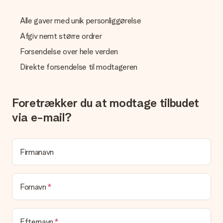
Er fakturaen sendt sammen med ordren?
Ingen faktura sendes med din ordre. Du modtager altid
Alle gaver med unik personliggørelse
fakturaen i bekræftelsesemailen, og du kan altid finde den i din
MySurprise-konto. Det betyder at du kan få gaven leveret
Afgiv nemt større ordrer
direkte til modtageren, hvilket gør det til en sand
Forsendelse over hele verden
overraskelse!
Direkte forsendelse til modtageren
Foretrækker du at modtage tilbudet
via e-mail?
Firmanavn
Fornavn
Efternavn