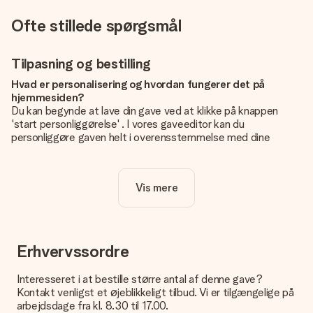
Ofte stillede spørgsmål
Tilpasning og bestilling
Hvad er personalisering og hvordan fungerer det på
hjemmesiden?
Du kan begynde at lave din gave ved at klikke på knappen
'start personliggørelse' . I vores gaveeditor kan du
personliggøre gaven helt i overensstemmelse med dine
ønsker: Tilføj dit eget billede og / eller tekst. Hvis du vil, kan
du også vælge et smukt design for at gøre din gave helt unik.
Vis mere
Er personalisering inkluderet i prisen?
Prisen der vises på hjemmesiden omfatter personliggørelse
af din gave. Nice and Easy!
Hvordan ved jeg, om mit billede har den rigtige kvalitet?
Erhvervssordre
Vi vil være sikre på, at du er helt tilfreds med din gave. Derfor
er det vigtigt at bruge fotos af høj kvalitet. Hvis du er i tvivl
Interesseret i at bestille større antal af denne gave?
om kvaliteten af dit billede, kan du kontakte vores
Kontakt venligst et øjeblikkeligt tilbud. Vi er tilgængelige på
kundeservice og vedlægge dit foto sammen med den gave,
arbejdsdage fra kl. 8.30 til 17.00.
du er interesseret i at bestille. Så kan de tjekke kvaliteten for