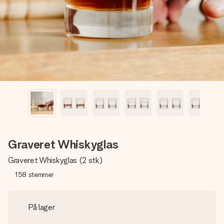
billede af dig eller en besked, der går lige i hendes hjerte.
Intet besvær men udelukkende en masse kærlighed i
øjeblikket.
Graveret Whiskyglas
Graveret Whiskyglas (2 stk)
158
stemmer
På lager