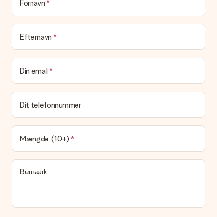
emballage. Det betyder, at din gave er klar til at blive givet,
Fornavn
eller at den kan sendes direkte til modtageren.
Leveringstid, leveringsmuligheder og
Efternavn
leveringsomkostninger
Kan jeg vælge en leveringsdato?
Din email
Det er ikke muligt at vælge en bestemt leveringsdato.
Hvad er leveringstiden, og hvornår modtager jeg min
gave?
Dit telefonnummer
Leveringstiden findes på gavens produktside. Du kan stole på,
at vores postfirma leverer din gave på denne dag.
Hvilke leveringsmuligheder kan jeg vælge?
Mængde (10+)
I øjeblikket er det ikke (endnu) muligt at vælge en
leveringsindstilling. Den gave, du vil bestille, sendes enten som
en pakke eller som postkasse levering. Vil du gerne vide
Bemærk
hvilken måde din ordre sendes på? Kontakt venligst vores
kundeservice.
Betaling
Hvordan kan jeg betale min ordre?