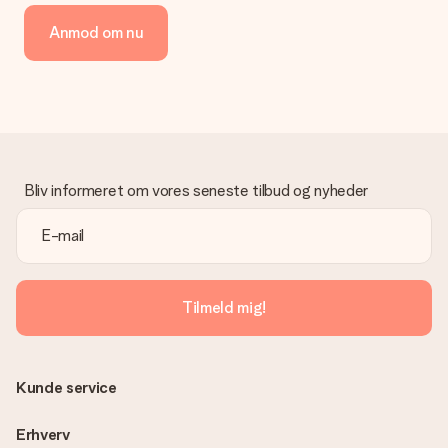
Vi tilbyder følgende betalingsmetoder: Dankort, Paypal,
Anmod om nu
kreditkort, faktura via Klarna eller bankoverførsel. I tilfælde af
manuel betaling overførsel, skal du tage højde for en ekstra 3
dage til levering af din gave.
Gave modtaget
Hvad hvis gaven ikke er helt til min smag?
Vi beklager dybt, at din gave ikke er faldet i din smag. Kontakt
venligst vores kundeservice, de hjælper gerne med at finde en
Bliv informeret om vores seneste tilbud og nyheder
passende løsning.
Er fakturaen sendt sammen med ordren?
Ingen faktura sendes med din ordre. Du modtager altid
fakturaen i bekræftelsesemailen, og du kan altid finde den i din
MySurprise-konto. Det betyder at du kan få gaven leveret
Tilmeld mig!
direkte til modtageren, hvilket gør det til en sand
overraskelse!
Kunde service
Erhverv