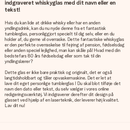
indgraveret whiskyglas med dit navn eller en
tekst!
Hvis du kan lide at drikke whisky eller har en anden
yndlingsdrink, kan du nu nyde denne fra et fantastisk
tumblerglas, personliggjort specielt til dig selv, eller en du
holder af, du gerne vil overraske. Dette fantastiske whiskyglas
er den perfekte overraskelse til fejring af pension, fødselsdag
eller anden speciel lejlighed, man kan skåle på! Hvad med din
bedstefars 80 års fødselsdag eller som tak til din
yndlingslærer?
Dette glas er ikke bare praktisk og originalt, det er også
langtidsholdbart og tåler opvaskemaskine. Det er let at
lave dit eget personlige tumblerglas
! Du skal blot tilføje det
navn den dato eller tekst, du selv vælger i vores online
redigeringsværktøj. Vi indgraverer derefter dit design på
glasset ved hjælp af en laserteknik, der leverer høj kvalitet.
Lav dit nu!