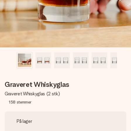
billede af dig eller en besked, der går lige i hendes hjerte.
Intet besvær men udelukkende en masse kærlighed i
øjeblikket.
Graveret Whiskyglas
Graveret Whiskyglas (2 stk)
158
stemmer
På lager