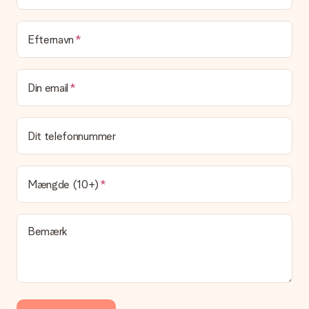
eller at den kan sendes direkte til modtageren.
Leveringstid, leveringsmuligheder og
Efternavn
leveringsomkostninger
Kan jeg vælge en leveringsdato?
Din email
Det er ikke muligt at vælge en bestemt leveringsdato.
Hvad er leveringstiden, og hvornår modtager jeg min
gave?
Dit telefonnummer
Leveringstiden findes på gavens produktside. Du kan stole på,
at vores postfirma leverer din gave på denne dag.
Hvilke leveringsmuligheder kan jeg vælge?
Mængde (10+)
I øjeblikket er det ikke (endnu) muligt at vælge en
leveringsindstilling. Den gave, du vil bestille, sendes enten som
en pakke eller som postkasse levering. Vil du gerne vide
Bemærk
hvilken måde din ordre sendes på? Kontakt venligst vores
kundeservice.
Betaling
Hvordan kan jeg betale min ordre?
Vi tilbyder følgende betalingsmetoder: Dankort, Paypal,