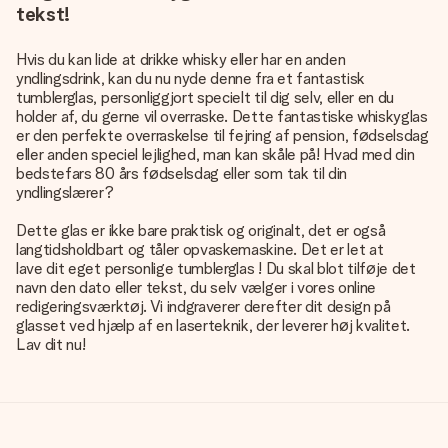
tekst!
Hvis du kan lide at drikke whisky eller har en anden
yndlingsdrink, kan du nu nyde denne fra et fantastisk
tumblerglas, personliggjort specielt til dig selv, eller en du
holder af, du gerne vil overraske. Dette fantastiske whiskyglas
er den perfekte overraskelse til fejring af pension, fødselsdag
eller anden speciel lejlighed, man kan skåle på! Hvad med din
bedstefars 80 års fødselsdag eller som tak til din
yndlingslærer?
Dette glas er ikke bare praktisk og originalt, det er også
langtidsholdbart og tåler opvaskemaskine. Det er let at
lave dit eget personlige tumblerglas
! Du skal blot tilføje det
navn den dato eller tekst, du selv vælger i vores online
redigeringsværktøj. Vi indgraverer derefter dit design på
glasset ved hjælp af en laserteknik, der leverer høj kvalitet.
Lav dit nu!