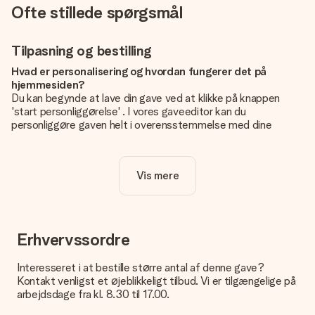
Ofte stillede spørgsmål
Tilpasning og bestilling
Hvad er personalisering og hvordan fungerer det på
hjemmesiden?
Du kan begynde at lave din gave ved at klikke på knappen
'start personliggørelse' . I vores gaveeditor kan du
personliggøre gaven helt i overensstemmelse med dine
ønsker: Tilføj dit eget billede og / eller tekst. Hvis du vil, kan
du også vælge et smukt design for at gøre din gave helt unik.
Vis mere
Er personalisering inkluderet i prisen?
Prisen der vises på hjemmesiden omfatter personliggørelse
af din gave. Nice and Easy!
Hvordan ved jeg, om mit billede har den rigtige kvalitet?
Erhvervssordre
Vi vil være sikre på, at du er helt tilfreds med din gave. Derfor
er det vigtigt at bruge fotos af høj kvalitet. Hvis du er i tvivl
Interesseret i at bestille større antal af denne gave?
om kvaliteten af dit billede, kan du kontakte vores
Kontakt venligst et øjeblikkeligt tilbud. Vi er tilgængelige på
kundeservice og vedlægge dit foto sammen med den gave,
arbejdsdage fra kl. 8.30 til 17.00.
du er interesseret i at bestille. Så kan de tjekke kvaliteten for
dig!