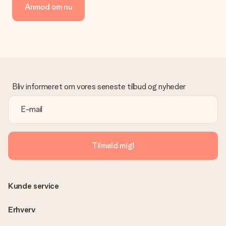
Anmod om nu
kreditkort, faktura via Klarna eller bankoverførsel. I tilfælde af
manuel betaling overførsel, skal du tage højde for en ekstra 3
dage til levering af din gave.
Gave modtaget
Hvad hvis gaven ikke er helt til min smag?
Vi beklager dybt, at din gave ikke er faldet i din smag. Kontakt
venligst vores kundeservice, de hjælper gerne med at finde en
Bliv informeret om vores seneste tilbud og nyheder
passende løsning.
Er fakturaen sendt sammen med ordren?
Ingen faktura sendes med din ordre. Du modtager altid
fakturaen i bekræftelsesemailen, og du kan altid finde den i din
MySurprise-konto. Det betyder at du kan få gaven leveret
Tilmeld mig!
direkte til modtageren, hvilket gør det til en sand
overraskelse!
Kunde service
Erhverv