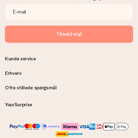
passende løsning.
Er fakturaen sendt sammen med ordren?
Ingen faktura sendes med din ordre. Du modtager altid
fakturaen i bekræftelsesemailen, og du kan altid finde den i din
MySurprise-konto. Det betyder at du kan få gaven leveret
Tilmeld mig!
direkte til modtageren, hvilket gør det til en sand
overraskelse!
Kunde service
Erhverv
Ofte stillede spørgsmål
YourSurprise