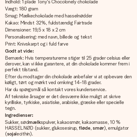
Indhold: 1 plade Tony's Chocolonely chokolade
Vægt: 180 gram
Smag: Mælkechokolade med hasselnødder
Kakao: Mindst 32%, fuldstændig Fairtrade
Dimensioner: 19,5 x 18 x 2 cm
Personalisering: med navn, billede og tekst
Print: Knivskarpt og i fuld farve
Godt at vide:
Bemærk: Hvis temperaturerne stiger til 25 grader celsius eller
derover, kan vi ikke garantere, at din chokolade kommer frem i
perfekt tilstand.
Efter du modtager din chokolade anbefaler vi at opbevare den
køligt, tørt og mørkt ved omkring 14-18 grader.
Har du spørgsmål så kontakt vores kunderservice.
Af tekniske årsager er det desværre ikke muligt at skrive
kyrilliske, tyrkiske, asiatiske, arabiske, græske eller specielle
tegn.
Ingredienser:
Sukker, sød
mælk
spulver, kakaosmør, kakaomasse, 10 %
HASSELNØD (sukker, glukosesirup,
fløde
,
smør
), emulgator
(
soja
lecithin).