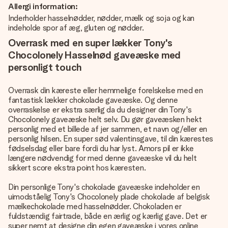
Allergi information:
Inderholder hasselnødder, nødder, mælk og soja og kan
indeholde spor af æg, gluten og nødder.
Overrask med en super lækker Tony's
Chocolonely Hasselnød gaveæske med
personligt touch
Overrask din kæreste eller hemmelige forelskelse med en
fantastisk lækker chokolade gaveæske. Og denne
overraskelse er ekstra særlig da du designer din Tony's
Chocolonely gaveæske helt selv. Du gør gaveæsken hekt
personlig med et billede af jer sammen, et navn og/eller en
personlig hilsen. En super sød valentinsgave, til din kærestes
fødselsdag eller bare fordi du har lyst. Amors pil er ikke
længere nødvendig for med denne gaveæske vil du helt
sikkert score ekstra point hos kæresten.
Din personlige Tony's chokolade gaveæske indeholder en
uimodståelig Tony's Chocolonely plade chokolade af belgisk
mælkechokolade med hasselnødder. Chokoladen er
fuldstændig fairtrade, både en ærlig og kærlig gave. Det er
super nemt at designe din egen gaveæske i vores online