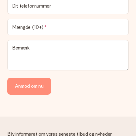
gave?
Dit telefonnummer
Leveringstiden findes på gavens produktside. Du kan stole på,
at vores postfirma leverer din gave på denne dag.
Hvilke leveringsmuligheder kan jeg vælge?
Mængde (10+)
I øjeblikket er det ikke (endnu) muligt at vælge en
leveringsindstilling. Den gave, du vil bestille, sendes enten som
en pakke eller som postkasse levering. Vil du gerne vide
Bemærk
hvilken måde din ordre sendes på? Kontakt venligst vores
kundeservice.
Betaling
Hvordan kan jeg betale min ordre?
Vi tilbyder følgende betalingsmetoder: Dankort, Paypal,
Anmod om nu
kreditkort, faktura via Klarna eller bankoverførsel. I tilfælde af
manuel betaling overførsel, skal du tage højde for en ekstra 3
dage til levering af din gave.
Gave modtaget
Hvad hvis gaven ikke er helt til min smag?
Vi beklager dybt, at din gave ikke er faldet i din smag. Kontakt
venligst vores kundeservice, de hjælper gerne med at finde en
Bliv informeret om vores seneste tilbud og nyheder