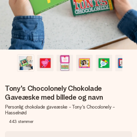
billede af dig eller en besked, der går lige i hendes hjerte.
Intet besvær men udelukkende en masse kærlighed i
øjeblikket.
Tony's Chocolonely Chokolade
Gaveæske med billede og navn
Personlig chokolade gaveæske - Tony's Chocolonely -
Hasselnød
443
stemmer