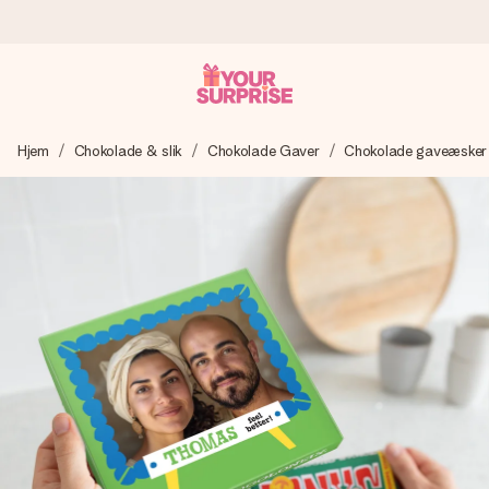
Bestil i dag, sendes inden for 1 hverdag
Hjem
Chokolade & slik
Chokolade Gaver
Chokolade gaveæsker
Vi laver din gave med omhu og sender den lynhurtigt – så
du kan give den på det helt rette tidspunkt, når den
betyder allermest.
4,7 (baseret på +15.000 anmeldelser)
Vores gaver inspirerer. Kunderne giver os 4,7 på Google
Reviews.
Gratis kort med hilsen
Lav noget særligt i blot få trin – med hendes navn, et