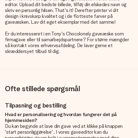
editor. Upload dit bedste billede, tilføj din elskedes navn og
skriv en personlig hilsen. That's it! Derefter printer vi dit
design i knivskarp kvalitet og i de flotteste farver på
gaveæsken. Lav dit eget eksemplar med det samme!
Er du interesseret i en Tony's Chocolonely gaveæske som
firmagave eller til samarbejdspartnere? For større mængder
så kontakt vores erhvervsafdeling. De laver gerne et
skræddersyet tilbud til dig.
Ofte stillede spørgsmål
Tilpasning og bestilling
Hvad er personalisering og hvordan fungerer det på
hjemmesiden?
Du kan begynde at lave din gave ved at klikke på knappen
'start personliggørelse' . I vores gaveeditor kan du
personliggøre gaven helt i overensstemmelse med dine