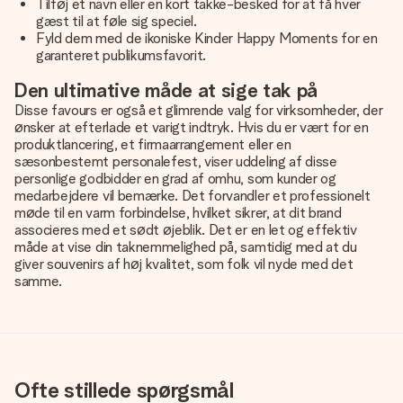
Tilføj et navn eller en kort takke-besked for at få hver
gæst til at føle sig speciel.
Fyld dem med de ikoniske Kinder Happy Moments for en
garanteret publikumsfavorit.
Den ultimative måde at sige tak på
Disse favours er også et glimrende valg for virksomheder, der
ønsker at efterlade et varigt indtryk. Hvis du er vært for en
produktlancering, et firmaarrangement eller en
sæsonbestemt personalefest, viser uddeling af disse
personlige godbidder en grad af omhu, som kunder og
medarbejdere vil bemærke. Det forvandler et professionelt
møde til en varm forbindelse, hvilket sikrer, at dit brand
associeres med et sødt øjeblik. Det er en let og effektiv
måde at vise din taknemmelighed på, samtidig med at du
giver souvenirs af høj kvalitet, som folk vil nyde med det
samme.
Ofte stillede spørgsmål