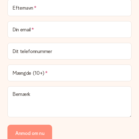
Leveringstid, leveringsmuligheder og
Efternavn
leveringsomkostninger
Kan jeg vælge en leveringsdato?
Din email
Det er ikke muligt at vælge en bestemt leveringsdato.
Hvad er leveringstiden, og hvornår modtager jeg min
gave?
Dit telefonnummer
Leveringstiden findes på gavens produktside. Du kan stole på,
at vores postfirma leverer din gave på denne dag.
Hvilke leveringsmuligheder kan jeg vælge?
Mængde (10+)
I øjeblikket er det ikke (endnu) muligt at vælge en
leveringsindstilling. Den gave, du vil bestille, sendes enten som
en pakke eller som postkasse levering. Vil du gerne vide
Bemærk
hvilken måde din ordre sendes på? Kontakt venligst vores
kundeservice.
Betaling
Hvordan kan jeg betale min ordre?
Vi tilbyder følgende betalingsmetoder: Dankort, Paypal,
Anmod om nu
kreditkort, faktura via Klarna eller bankoverførsel. I tilfælde af