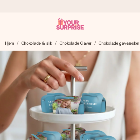
Bestil i dag, sendes inden for 1 hverdag
Hjem
Chokolade & slik
Chokolade Gaver
Chokolade gaveæsker
Vi laver din gave med omhu og sender den lynhurtigt – så
du kan give den på det helt rette tidspunkt, når den
betyder allermest.
4,7 (baseret på +15.000 anmeldelser)
Vores gaver inspirerer. Kunderne giver os 4,7 på Google
Reviews.
Gratis kort med hilsen
Lav noget særligt i blot få trin – med hendes navn, et