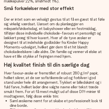
mælkepulver 22%, smørfedt 1%).
Små forkælelser med stor effekt
Der er intet som en velvalgt gestus til at få en gæst til at føle
sig virkelig værdsat. Uanset om du planlægger en
milepælsfødselsdag, et babyshower eller en festmiddag,
tilføjer disse individuelle chokolade-favours et personligt og
lækkert præg til hver kuvert. Hver af de tyve æsker er
designet til at indeholde godbidder fra Kinder Happy
Moments-udvalget, hvilket gør dem til et hit blandt
chokoladeelskere i alle aldre. Din familie og venner vil elske at
have et lille stykke af fejringen med hjem.
Høj kvalitet finish til din særlige dag
Hver favour-æske er fremstillet af robust 280 g/m² papir,
hvilket sikrer, at de ser sofistikerede ud og forbliver i god
stand under hele dit arrangement. Trykket er billedskønt og i
fuld farve, hvilket lader dine valgte navne eller tekst træde
smukt frem. For at få mest muligt ud af disse DIY-minier til
modtageren, følg disse enkle trin:
Saml æskerne nemt for at skabe et professionelt look til
dine borde.