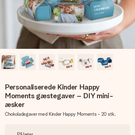
billede af dig eller en besked, der går lige i hendes hjerte.
Intet besvær men udelukkende en masse kærlighed i
øjeblikket.
Personaliserede Kinder Happy
Moments gæstegaver – DIY mini-
æsker
Chokoladegaver med Kinder Happy Moments - 20 stk.
På lager