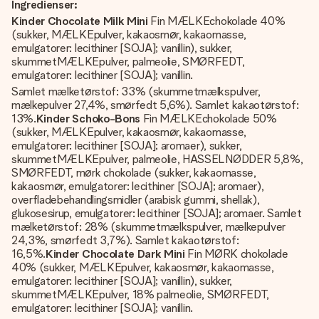
Ingredienser:
Kinder Chocolate Milk Mini
Fin MÆLKEchokolade 40%
(sukker, MÆLKEpulver, kakaosmør, kakaomasse,
emulgatorer: lecithiner [SOJA]; vanillin), sukker,
skummetMÆLKEpulver, palmeolie, SMØRFEDT,
emulgatorer: lecithiner [SOJA]; vanillin.
Samlet mælketørstof: 33% (skummetmælkspulver,
mælkepulver 27,4%, smørfedt 5,6%). Samlet kakaotørstof:
13%.
Kinder Schoko-Bons
Fin MÆLKEchokolade 50%
(sukker, MÆLKEpulver, kakaosmør, kakaomasse,
emulgatorer: lecithiner [SOJA]; aromaer), sukker,
skummetMÆLKEpulver, palmeolie, HASSELNØDDER 5,8%,
SMØRFEDT, mørk chokolade (sukker, kakaomasse,
kakaosmør, emulgatorer: lecithiner [SOJA]; aromaer),
overfladebehandlingsmidler (arabisk gummi, shellak),
glukosesirup, emulgatorer: lecithiner [SOJA]; aromaer. Samlet
mælketørstof: 28% (skummetmælkspulver, mælkepulver
24,3%, smørfedt 3,7%). Samlet kakaotørstof:
16,5%.
Kinder Chocolate Dark Mini
Fin MØRK chokolade
40% (sukker, MÆLKEpulver, kakaosmør, kakaomasse,
emulgatorer: lecithiner [SOJA]; vanillin), sukker,
skummetMÆLKEpulver, 18% palmeolie, SMØRFEDT,
emulgatorer: lecithiner [SOJA]; vanillin.