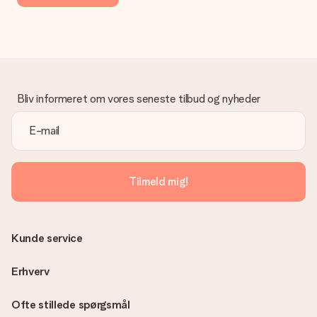
manuel betaling overførsel, skal du tage højde for en ekstra 3
dage til levering af din gave.
Gave modtaget
Hvad hvis gaven ikke er helt til min smag?
Vi beklager dybt, at din gave ikke er faldet i din smag. Kontakt
venligst vores kundeservice, de hjælper gerne med at finde en
Bliv informeret om vores seneste tilbud og nyheder
passende løsning.
Er fakturaen sendt sammen med ordren?
Ingen faktura sendes med din ordre. Du modtager altid
fakturaen i bekræftelsesemailen, og du kan altid finde den i din
MySurprise-konto. Det betyder at du kan få gaven leveret
Tilmeld mig!
direkte til modtageren, hvilket gør det til en sand
overraskelse!
Kunde service
Erhverv
Ofte stillede spørgsmål