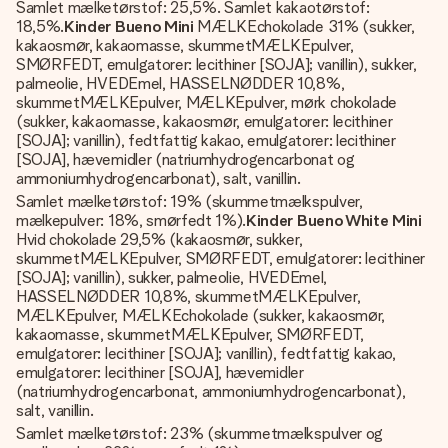
Samlet mælketørstof: 25,5%. Samlet kakaotørstof:
18,5%.
Kinder Bueno Mini
MÆLKEchokolade 31% (sukker,
kakaosmør, kakaomasse, skummetMÆLKEpulver,
SMØRFEDT, emulgatorer: lecithiner [SOJA]; vanillin), sukker,
palmeolie, HVEDEmel, HASSELNØDDER 10,8%,
skummetMÆLKEpulver, MÆLKEpulver, mørk chokolade
(sukker, kakaomasse, kakaosmør, emulgatorer: lecithiner
[SOJA]; vanillin), fedtfattig kakao, emulgatorer: lecithiner
[SOJA], hævemidler (natriumhydrogencarbonat og
ammoniumhydrogencarbonat), salt, vanillin.
Samlet mælketørstof: 19% (skummetmælkspulver,
mælkepulver: 18%, smørfedt 1%).
Kinder Bueno White Mini
Hvid chokolade 29,5% (kakaosmør, sukker,
skummetMÆLKEpulver, SMØRFEDT, emulgatorer: lecithiner
[SOJA]; vanillin), sukker, palmeolie, HVEDEmel,
HASSELNØDDER 10,8%, skummetMÆLKEpulver,
MÆLKEpulver, MÆLKEchokolade (sukker, kakaosmør,
kakaomasse, skummetMÆLKEpulver, SMØRFEDT,
emulgatorer: lecithiner [SOJA]; vanillin), fedtfattig kakao,
emulgatorer: lecithiner [SOJA], hævemidler
(natriumhydrogencarbonat, ammoniumhydrogencarbonat),
salt, vanillin.
Samlet mælketørstof: 23% (skummetmælkspulver og