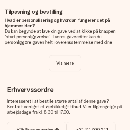
Tilpasning og bestilling
Hvad er personalisering og hvordan fungerer det på
hjemmesiden?
Du kan begynde at lave din gave ved at klikke på knappen
'start personliggørelse' . I vores gaveeditor kan du
personliggøre gaven helt i overensstemmelse med dine
ønsker: Tilføj dit eget billede og / eller tekst. Hvis du vil, kan
du også vælge et smukt design for at gøre din gave helt unik.
Vis mere
Er personalisering inkluderet i prisen?
Prisen der vises på hjemmesiden omfatter personliggørelse
af din gave. Nice and Easy!
Hvordan ved jeg, om mit billede har den rigtige kvalitet?
Erhvervssordre
Vi vil være sikre på, at du er helt tilfreds med din gave. Derfor
er det vigtigt at bruge fotos af høj kvalitet. Hvis du er i tvivl
Interesseret i at bestille større antal af denne gave?
om kvaliteten af dit billede, kan du kontakte vores
Kontakt venligst et øjeblikkeligt tilbud. Vi er tilgængelige på
kundeservice og vedlægge dit foto sammen med den gave,
arbejdsdage fra kl. 8.30 til 17.00.
du er interesseret i at bestille. Så kan de tjekke kvaliteten for
dig!
b2b@yoursurprise.dk
+31 111 700 212