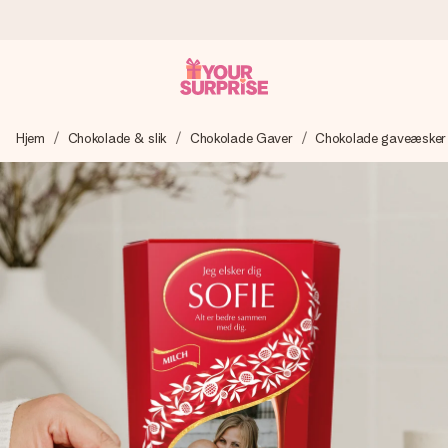
Bestil i dag, sendes inden for 1 hverdag
Hjem
Chokolade & slik
Chokolade Gaver
Chokolade gaveæsker
Vi laver din gave med omhu og sender den lynhurtigt – så
du kan give den på det helt rette tidspunkt, når den
betyder allermest.
4,7 (baseret på +15.000 anmeldelser)
Vores gaver inspirerer. Kunderne giver os 4,7 på Google
Reviews.
Gratis kort med hilsen
Lav noget særligt i blot få trin – med hendes navn, et