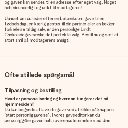
og gaven kan sendes til en adresse efter eget valg. Noget
helt vidunderligt og unikt til modtageren!
Uanset om du leder efter en betænksom gave til en
fødselsdag, en kærlig gestus til din partner eller en lækker
forkælelse til dig selv, er den personlige Lindt
Chokoladegaveæske det perfekte valg. Bestil nu og sæt et
stort smil på modtagerens ansigt!
Ofte stillede spørgsmål
Tilpasning og bestilling
Hvad er personalisering og hvordan fungerer det på
hjemmesiden?
Du kan begynde at lave din gave ved at klikke på knappen
'start personliggørelse' . I vores gaveeditor kan du
personliggøre gaven helt i overensstemmelse med dine
ønsker: Tilføj dit eget billede og / eller tekst. Hvis du vil, kan