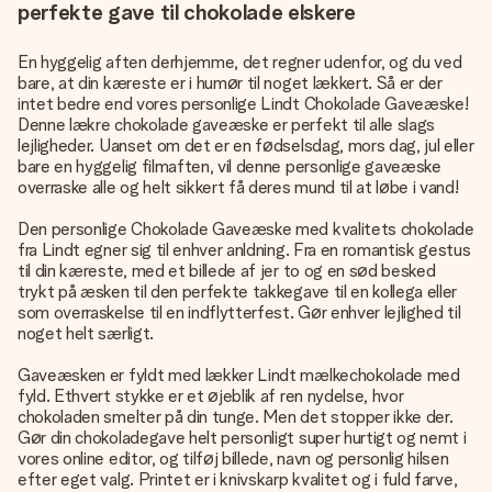
perfekte gave til chokolade elskere
En hyggelig aften derhjemme, det regner udenfor, og du ved
bare, at din kæreste er i humør til noget lækkert. Så er der
intet bedre end vores personlige Lindt Chokolade Gaveæske!
Denne lækre chokolade gaveæske er perfekt til alle slags
lejligheder. Uanset om det er en fødselsdag, mors dag, jul eller
bare en hyggelig filmaften, vil denne personlige gaveæske
overraske alle og helt sikkert få deres mund til at løbe i vand!
Den personlige Chokolade Gaveæske med kvalitets chokolade
fra Lindt egner sig til enhver anldning. Fra en romantisk gestus
til din kæreste, med et billede af jer to og en sød besked
trykt på æsken til den perfekte takkegave til en kollega eller
som overraskelse til en indflytterfest. Gør enhver lejlighed til
noget helt særligt.
Gaveæsken er fyldt med lækker Lindt mælkechokolade med
fyld. Ethvert stykke er et øjeblik af ren nydelse, hvor
chokoladen smelter på din tunge. Men det stopper ikke der.
Gør din chokoladegave helt personligt super hurtigt og nemt i
vores online editor, og tilføj billede, navn og personlig hilsen
efter eget valg. Printet er i knivskarp kvalitet og i fuld farve,