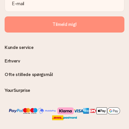
Er fakturaen sendt sammen med ordren?
Ingen faktura sendes med din ordre. Du modtager altid
fakturaen i bekræftelsesemailen, og du kan altid finde den i din
MySurprise-konto. Det betyder at du kan få gaven leveret
Tilmeld mig!
direkte til modtageren, hvilket gør det til en sand
overraskelse!
Kunde service
Erhverv
Ofte stillede spørgsmål
YourSurprise