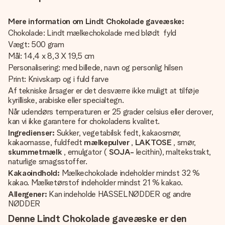
Mere information om Lindt Chokolade gaveæske:
Chokolade: Lindt mælkechokolade med blødt fyld
Vægt: 500 gram
Mål: 14,4 x 8,3 X 19,5 cm
Personalisering: med billede, navn og personlig hilsen
Print: Knivskarp og i fuld farve
Af tekniske årsager er det desværre ikke muligt at tilføje
kyrilliske, arabiske eller specialtegn.
Når udendørs temperaturen er 25 grader celsius eller derover,
kan vi ikke garantere for chokoladens kvalitet.
Ingredienser:
Sukker, vegetabilsk fedt, kakaosmør,
kakaomasse, fuldfedt
mælkepulver
,
LAKTOSE
, smør,
skummetmælk
, emulgator (
SOJA-
lecithin), maltekstrakt,
naturlige smagsstoffer.
Kakaoindhold:
Mælkechokolade indeholder mindst 32 %
kakao. Mælketørstof indeholder mindst 21 % kakao.
Allergener:
Kan indeholde HASSELNØDDER og andre
NØDDER
Denne Lindt Chokolade gaveæske er den