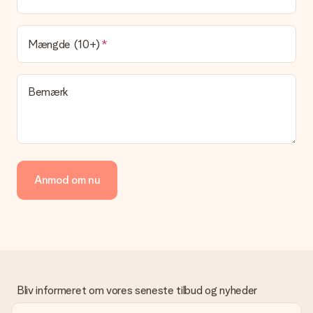
Leveringstiden findes på gavens produktside. Du kan stole på,
at vores postfirma leverer din gave på denne dag.
Hvilke leveringsmuligheder kan jeg vælge?
Mængde (10+)
I øjeblikket er det ikke (endnu) muligt at vælge en
leveringsindstilling. Den gave, du vil bestille, sendes enten som
en pakke eller som postkasse levering. Vil du gerne vide
Bemærk
hvilken måde din ordre sendes på? Kontakt venligst vores
kundeservice.
Betaling
Hvordan kan jeg betale min ordre?
Vi tilbyder følgende betalingsmetoder: Dankort, Paypal,
Anmod om nu
kreditkort, faktura via Klarna eller bankoverførsel. I tilfælde af
manuel betaling overførsel, skal du tage højde for en ekstra 3
dage til levering af din gave.
Gave modtaget
Hvad hvis gaven ikke er helt til min smag?
Vi beklager dybt, at din gave ikke er faldet i din smag. Kontakt
venligst vores kundeservice, de hjælper gerne med at finde en
Bliv informeret om vores seneste tilbud og nyheder
passende løsning.