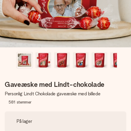
billede af dig eller en besked, der går lige i hendes hjerte.
Intet besvær men udelukkende en masse kærlighed i
øjeblikket.
Gaveæske med Lindt-chokolade
Personlig Lindt Chokolade gaveæske med billede
581
stemmer
På lager