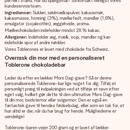
perfekt stand. Har du spørgsmål? Så kontakt venligst vores
kundeserviceteam.
Ingredienser:
Sukker, sødmælkspulver, kakaosmør,
kakaomasse, honning (3%), mælkefedt, mandler (1,6%),
emulgator (sojalecithin), æggehvide, aroma.
Mælkechokoladen indeholder mindst 28 % kakao.
Allergener:
Indeholder æg, mælk, soja, mandler og kan
indeholde spor af andre nødder.
Vores Toblerones er lavet med chokolade fra Schweiz.
Overrask din mor med en personaliseret
Toblerone chokoladebar
Leder du efter en lækker Mors Dag-gave? Så er denne
personaliserede Toblerone-bar lige noget for dig. Tilføj et
personligt præg til indpakningen ved at tilføje et navn efter
eget valg, hvilket gør dette til den ultimative Mors Dag-gave
til din mor, bedstemor eller svigermor. Den er også en
fantastisk gave til hendes fødselsdag, eller som en tak for, at
hun altid er der, når du har brug for hende. Mulighederne er
uendelige!
Toblerone-baren vejer 200 gram og er lavet af lækker