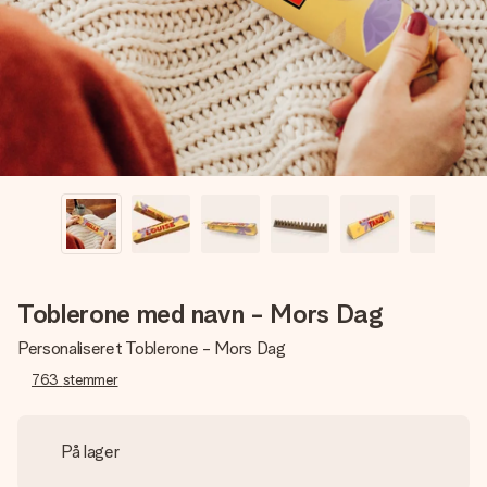
billede af dig eller en besked, der går lige i hendes hjerte.
Intet besvær men udelukkende en masse kærlighed i
øjeblikket.
Toblerone med navn - Mors Dag
Personaliseret Toblerone - Mors Dag
763
stemmer
På lager