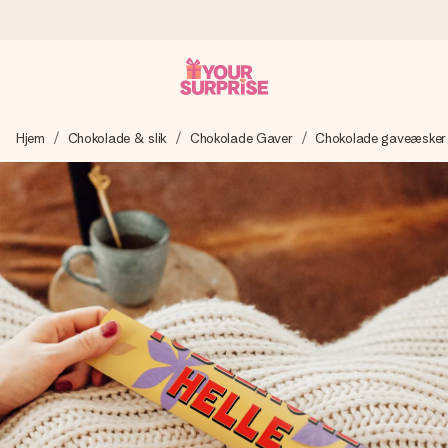
Bestil i dag, sendes inden for 1 hverdag
Hjem
Chokolade & slik
Chokolade Gaver
Chokolade gaveæsker
Vi laver din gave med omhu og sender den lynhurtigt – så
du kan give den på det helt rette tidspunkt, når den
betyder allermest.
4,7 (baseret på +15.000 anmeldelser)
Vores gaver inspirerer. Kunderne giver os 4,7 på Google
Reviews.
Gratis kort med hilsen
Lav noget særligt i blot få trin – med hendes navn, et