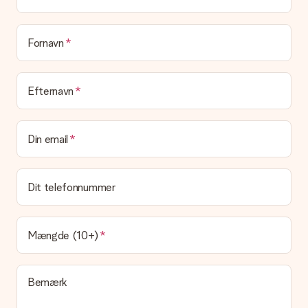
passende løsning.
Er fakturaen sendt sammen med ordren?
Ingen faktura sendes med din ordre. Du modtager altid
Fornavn
fakturaen i bekræftelsesemailen, og du kan altid finde den i din
MySurprise-konto. Det betyder at du kan få gaven leveret
direkte til modtageren, hvilket gør det til en sand
Efternavn
overraskelse!
Din email
Dit telefonnummer
Mængde (10+)
Bemærk