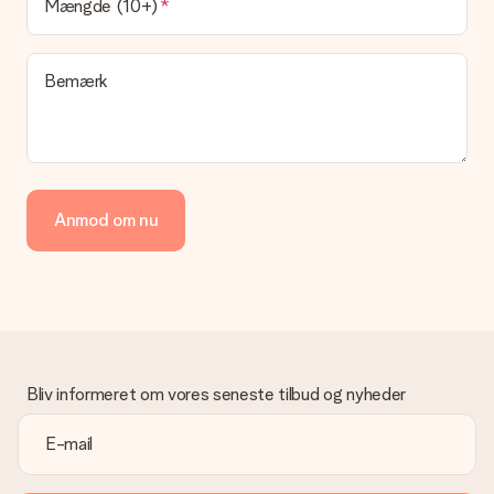
Hvilke leveringsmuligheder kan jeg vælge?
Mængde (10+)
I øjeblikket er det ikke (endnu) muligt at vælge en
leveringsindstilling. Den gave, du vil bestille, sendes enten som
en pakke eller som postkasse levering. Vil du gerne vide
Bemærk
hvilken måde din ordre sendes på? Kontakt venligst vores
kundeservice.
Betaling
Hvordan kan jeg betale min ordre?
Vi tilbyder følgende betalingsmetoder: Dankort, Paypal,
Anmod om nu
kreditkort, faktura via Klarna eller bankoverførsel. I tilfælde af
manuel betaling overførsel, skal du tage højde for en ekstra 3
dage til levering af din gave.
Gave modtaget
Hvad hvis gaven ikke er helt til min smag?
Vi beklager dybt, at din gave ikke er faldet i din smag. Kontakt
venligst vores kundeservice, de hjælper gerne med at finde en
Bliv informeret om vores seneste tilbud og nyheder
passende løsning.
Er fakturaen sendt sammen med ordren?
Ingen faktura sendes med din ordre. Du modtager altid
fakturaen i bekræftelsesemailen, og du kan altid finde den i din