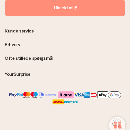
MySurprise-konto. Det betyder at du kan få gaven leveret
Tilmeld mig!
direkte til modtageren, hvilket gør det til en sand
overraskelse!
Kunde service
Erhverv
Ofte stillede spørgsmål
YourSurprise