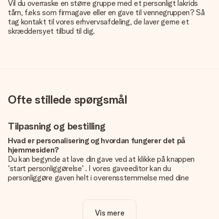
Vil du overraske en større gruppe med et personligt lakrids
tårn, f.eks som firmagave eller en gave til vennegruppen? Så
tag kontakt til vores erhvervsafdeling, de laver gerne et
skræddersyet tilbud til dig.
Ofte stillede spørgsmål
Tilpasning og bestilling
Hvad er personalisering og hvordan fungerer det på
hjemmesiden?
Du kan begynde at lave din gave ved at klikke på knappen
'start personliggørelse' . I vores gaveeditor kan du
personliggøre gaven helt i overensstemmelse med dine
ønsker: Tilføj dit eget billede og / eller tekst. Hvis du vil, kan
du også vælge et smukt design for at gøre din gave helt unik.
Vis mere
Er personalisering inkluderet i prisen?