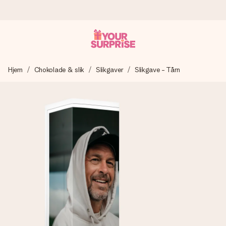
Bestil i dag, sendes inden for 1 hverdag
Hjem
Chokolade & slik
Slikgaver
Slikgave - Tårn
Vi laver din gave med omhu og sender den lynhurtigt – så
du kan give den på det helt rette tidspunkt, når den
betyder allermest.
4,7 (baseret på +15.000 anmeldelser)
Vores gaver inspirerer. Kunderne giver os 4,7 på Google
Reviews.
Gratis kort med hilsen
Lav noget særligt i blot få trin – med hendes navn, et