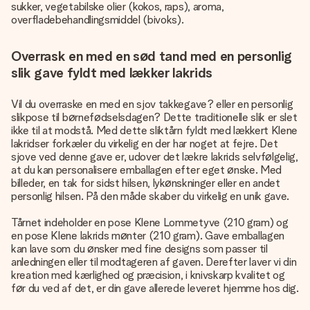
sukker, vegetabilske olier (kokos, raps), aroma,
overfladebehandlingsmiddel (bivoks).
Overrask en med en sød tand med en personlig
slik gave fyldt med lækker lakrids
Vil du overraske en med en sjov takkegave? eller en personlig
slikpose til børnefødselsdagen? Dette traditionelle slik er slet
ikke til at modstå. Med dette sliktårn fyldt med lækkert Klene
lakridser forkæler du virkelig en der har noget at fejre. Det
sjove ved denne gave er, udover det lækre lakrids selvfølgelig,
at du kan personalisere emballagen efter eget ønske. Med
billeder, en tak for sidst hilsen, lykønskninger eller en andet
personlig hilsen. På den måde skaber du virkelig en unik gave.
Tårnet indeholder en pose Klene Lommetyve (210 gram) og
en pose Klene lakrids mønter (210 gram). Gave emballagen
kan lave som du ønsker med fine designs som passer til
anledningen eller til modtageren af gaven. Derefter laver vi din
kreation med kærlighed og præcision, i knivskarp kvalitet og
før du ved af det, er din gave allerede leveret hjemme hos dig.