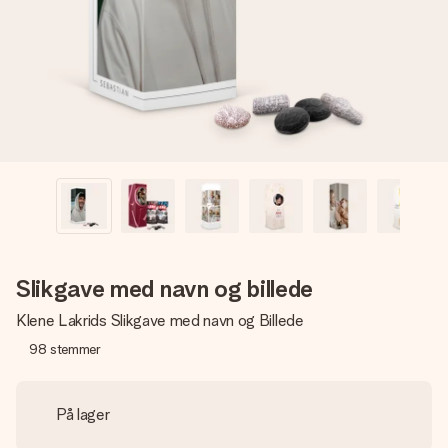
billede af dig eller en besked, der går lige i hendes hjerte.
Intet besvær men udelukkende en masse kærlighed i
øjeblikket.
Slikgave med navn og billede
Klene Lakrids Slikgave med navn og Billede
98
stemmer
På lager