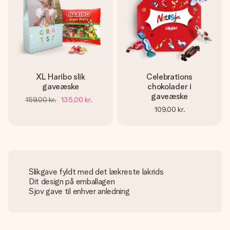
XL Haribo slik
Celebrations
gaveæske
chokolader i
gaveæske
159,00 kr.
135,00 kr.
109,00 kr.
Slikgave fyldt med det lækreste lakrids
Dit design på emballagen
Sjov gave til enhver anledning