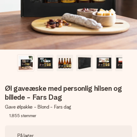
billede af dig eller en besked, der går lige i hendes hjerte.
Intet besvær men udelukkende en masse kærlighed i
øjeblikket.
Øl gaveæske med personlig hilsen og
billede - Fars Dag
Gave ølpakke - Blond - Fars dag
1,855
stemmer
På lager