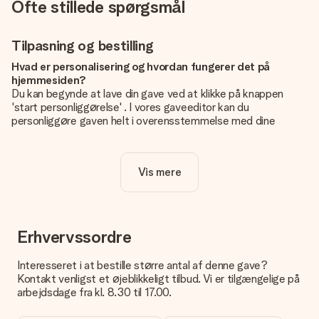
Ofte stillede spørgsmål
Tilpasning og bestilling
Hvad er personalisering og hvordan fungerer det på
hjemmesiden?
Du kan begynde at lave din gave ved at klikke på knappen
'start personliggørelse' . I vores gaveeditor kan du
personliggøre gaven helt i overensstemmelse med dine
ønsker: Tilføj dit eget billede og / eller tekst. Hvis du vil, kan
du også vælge et smukt design for at gøre din gave helt unik.
Vis mere
Er personalisering inkluderet i prisen?
Prisen der vises på hjemmesiden omfatter personliggørelse
af din gave. Nice and Easy!
Hvordan ved jeg, om mit billede har den rigtige kvalitet?
Erhvervssordre
Vi vil være sikre på, at du er helt tilfreds med din gave. Derfor
er det vigtigt at bruge fotos af høj kvalitet. Hvis du er i tvivl
Interesseret i at bestille større antal af denne gave?
om kvaliteten af dit billede, kan du kontakte vores
Kontakt venligst et øjeblikkeligt tilbud. Vi er tilgængelige på
kundeservice og vedlægge dit foto sammen med den gave,
arbejdsdage fra kl. 8.30 til 17.00.
du er interesseret i at bestille. Så kan de tjekke kvaliteten for
dig!