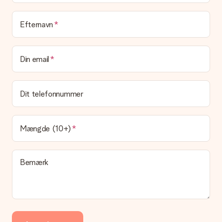
Leveringstid, leveringsmuligheder og
Efternavn
leveringsomkostninger
Kan jeg vælge en leveringsdato?
Din email
Det er ikke muligt at vælge en bestemt leveringsdato.
Hvad er leveringstiden, og hvornår modtager jeg min
gave?
Dit telefonnummer
Leveringstiden findes på gavens produktside. Du kan stole på,
at vores postfirma leverer din gave på denne dag.
Hvilke leveringsmuligheder kan jeg vælge?
Mængde (10+)
I øjeblikket er det ikke (endnu) muligt at vælge en
leveringsindstilling. Den gave, du vil bestille, sendes enten som
en pakke eller som postkasse levering. Vil du gerne vide
Bemærk
hvilken måde din ordre sendes på? Kontakt venligst vores
kundeservice.
Betaling
Hvordan kan jeg betale min ordre?
Vi tilbyder følgende betalingsmetoder: Dankort, Paypal,