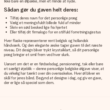
Ikke bare en ølpakke, men et minde at nyde.
Sådan gør du gaven helt deres:
Tilføj deres navn for det personlige præg
Vælg et meningsfuldt billede fuld af minder
Skriv en sød besked lige fra hjertet
Eller tilføj dit firmalogo for en stilfuld forretningsgestus
Hver flaske repræsenterer rent belgisk og hollandsk
håndværk. Og den elegante æske tager gaven til det næste
niveau. Dit design bliver trykt krystalklart, så dit personlige
præg bringer et smil frem ved hver slurk.
Uanset om det er en fødselsdag, pensionering, tak eller bare
et særligt øjeblik – denne personlige belgiske ølgave viser, at
du virkelig har tænkt over din overraskelse. Hver øl bliver en
skål for jeres bånd. Begynd at designe i dag, og giv en gave,
der er lige så speciel som dem.