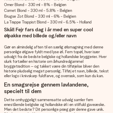
Omer Blond - 330 ml - 8% - Belgien
Cornet Blond - 330 ml - 5.8% - Belgien
Brugse Zot Blond - 330 ml - 6% - Belgien
La Trappe Trappist Blond - 330 ml - 6.5% - Holland
Skål! Fejr fars dag i år med en super cool
ølpakke med billede og/eller navn
Gør en almindelig aften til en særlig ølsmagning med denne
personlige ølgave fyldt med lyse øl. Fem topøl, hver især
udvalgt fra de bedste belgiske og hollandske bryggerier. Hver
slurk fortæller en historie om århundredgammel
bryggetradition – og takket være din tilføjelse bliver den
historie pludselig meget personlig. Tilføj et navn, billede, tekst
eller logo i knivskarp fuldfarve, og overrask, som kun du kan.
En smagsrejse gennem lavlandene,
specielt til dem
Dette omhyggeligt sammensatte udvalg samler fem
enestående belgiske og hollandske øl i en stilfuld gaveæske.
Men det bedste? Dit personlige præg gør denne gave unik.