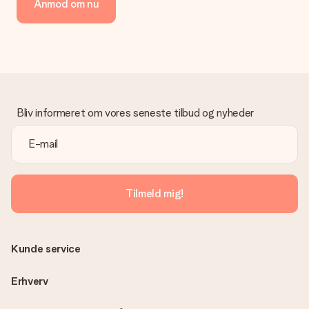
Anmod om nu
kreditkort, faktura via Klarna eller bankoverførsel. I tilfælde af
manuel betaling overførsel, skal du tage højde for en ekstra 3
dage til levering af din gave.
Gave modtaget
Hvad hvis gaven ikke er helt til min smag?
Vi beklager dybt, at din gave ikke er faldet i din smag. Kontakt
venligst vores kundeservice, de hjælper gerne med at finde en
Bliv informeret om vores seneste tilbud og nyheder
passende løsning.
Er fakturaen sendt sammen med ordren?
Ingen faktura sendes med din ordre. Du modtager altid
fakturaen i bekræftelsesemailen, og du kan altid finde den i din
MySurprise-konto. Det betyder at du kan få gaven leveret
Tilmeld mig!
direkte til modtageren, hvilket gør det til en sand
overraskelse!
Kunde service
Erhverv