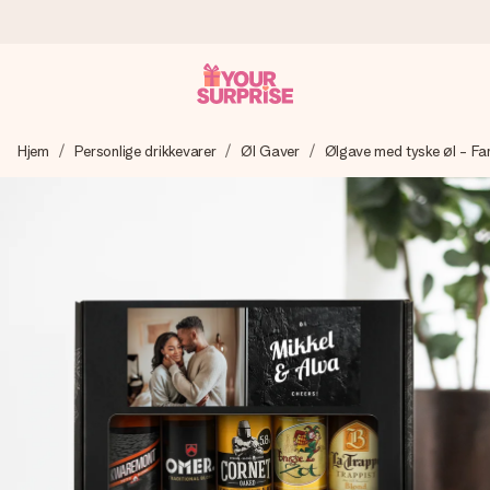
Bestil i dag, sendes inden for 1 hverdag
Hjem
Personlige drikkevarer
Øl Gaver
Ølgave med tyske øl - Fa
Vi laver din gave med omhu og sender den lynhurtigt – så
du kan give den på det helt rette tidspunkt, når den
betyder allermest.
4,7 (baseret på +15.000 anmeldelser)
Vores gaver inspirerer. Kunderne giver os 4,7 på Google
Reviews.
Gratis kort med hilsen
Lav noget særligt i blot få trin – med hendes navn, et