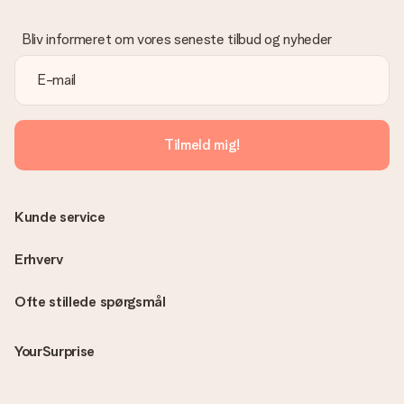
Vi beklager dybt, at din gave ikke er faldet i din smag. Kontakt
venligst vores kundeservice, de hjælper gerne med at finde en
Bliv informeret om vores seneste tilbud og nyheder
passende løsning.
Er fakturaen sendt sammen med ordren?
Ingen faktura sendes med din ordre. Du modtager altid
fakturaen i bekræftelsesemailen, og du kan altid finde den i din
MySurprise-konto. Det betyder at du kan få gaven leveret
Tilmeld mig!
direkte til modtageren, hvilket gør det til en sand
overraskelse!
Kunde service
Erhverv
Ofte stillede spørgsmål
YourSurprise