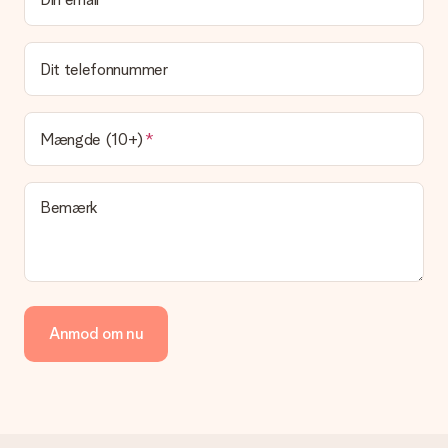
Det er ikke muligt at vælge en bestemt leveringsdato.
Hvad er leveringstiden, og hvornår modtager jeg min
gave?
Dit telefonnummer
Leveringstiden findes på gavens produktside. Du kan stole på,
at vores postfirma leverer din gave på denne dag.
Hvilke leveringsmuligheder kan jeg vælge?
Mængde (10+)
I øjeblikket er det ikke (endnu) muligt at vælge en
leveringsindstilling. Den gave, du vil bestille, sendes enten som
en pakke eller som postkasse levering. Vil du gerne vide
Bemærk
hvilken måde din ordre sendes på? Kontakt venligst vores
kundeservice.
Betaling
Hvordan kan jeg betale min ordre?
Vi tilbyder følgende betalingsmetoder: Dankort, Paypal,
Anmod om nu
kreditkort, faktura via Klarna eller bankoverførsel. I tilfælde af
manuel betaling overførsel, skal du tage højde for en ekstra 3
dage til levering af din gave.
Gave modtaget
Hvad hvis gaven ikke er helt til min smag?