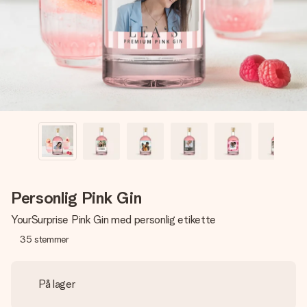
billede af dig eller en besked, der går lige i hendes hjerte.
Intet besvær men udelukkende en masse kærlighed i
øjeblikket.
Personlig Pink Gin
YourSurprise Pink Gin med personlig etikette
35
stemmer
På lager