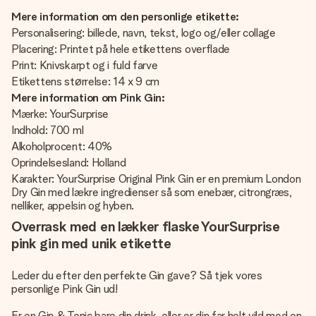
Mere information om den personlige etikette:
Personalisering: billede, navn, tekst, logo og/eller collage
Placering: Printet på hele etikettens overflade
Print: Knivskarpt og i fuld farve
Etikettens størrelse: 14 x 9 cm
Mere information om Pink Gin:
Mærke: YourSurprise
Indhold: 700 ml
Alkoholprocent: 40%
Oprindelsesland: Holland
Karakter: YourSurprise Original Pink Gin er en premium London
Dry Gin med lækre ingredienser så som enebær, citrongræs,
nelliker, appelsin og hyben.
Overrask med en lækker flaske YourSurprise
pink gin med unik etikette
Leder du efter den perfekte Gin gave? Så tjek vores
personlige Pink Gin ud!
Er en Gin & Tonic bare din drink, eller er din far helt vild med en