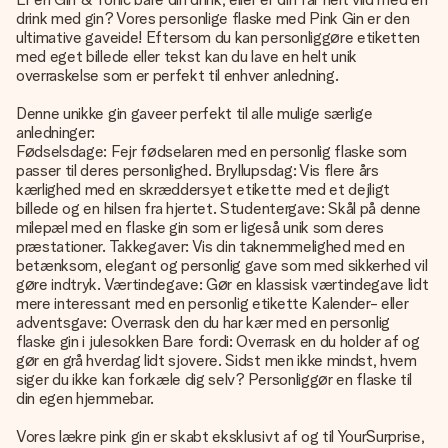
drink med gin? Vores personlige flaske med Pink Gin er den
ultimative gaveide! Eftersom du kan personliggøre etiketten
med eget billede eller tekst kan du lave en helt unik
overraskelse som er perfekt til enhver anledning.
Denne unikke gin gaveer perfekt til alle mulige særlige
anledninger:
Fødselsdage: Fejr fødselaren med en personlig flaske som
passer til deres personlighed. Bryllupsdag: Vis flere års
kærlighed med en skræddersyet etikette med et dejligt
billede og en hilsen fra hjertet. Studentergave: Skål på denne
milepæl med en flaske gin som er ligeså unik som deres
præstationer. Takkegaver: Vis din taknemmelighed med en
betænksom, elegant og personlig gave som med sikkerhed vil
gøre indtryk. Værtindegave: Gør en klassisk værtindegave lidt
mere interessant med en personlig etikette Kalender- eller
adventsgave: Overrask den du har kær med en personlig
flaske gin i julesokken Bare fordi: Overrask en du holder af og
gør en grå hverdag lidt sjovere. Sidst men ikke mindst, hvem
siger du ikke kan forkæle dig selv? Personliggør en flaske til
din egen hjemmebar.
Vores lækre pink gin er skabt eksklusivt af og til YourSurprise,