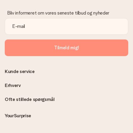
Vi beklager dybt, at din gave ikke er faldet i din smag. Kontakt
venligst vores kundeservice, de hjælper gerne med at finde en
Bliv informeret om vores seneste tilbud og nyheder
passende løsning.
Er fakturaen sendt sammen med ordren?
Ingen faktura sendes med din ordre. Du modtager altid
fakturaen i bekræftelsesemailen, og du kan altid finde den i din
MySurprise-konto. Det betyder at du kan få gaven leveret
Tilmeld mig!
direkte til modtageren, hvilket gør det til en sand
overraskelse!
Kunde service
Erhverv
Ofte stillede spørgsmål
YourSurprise