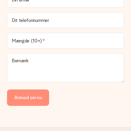
Det er ikke muligt at vælge en bestemt leveringsdato.
Hvad er leveringstiden, og hvornår modtager jeg min
gave?
Dit telefonnummer
Leveringstiden findes på gavens produktside. Du kan stole på,
at vores postfirma leverer din gave på denne dag.
Hvilke leveringsmuligheder kan jeg vælge?
Mængde (10+)
I øjeblikket er det ikke (endnu) muligt at vælge en
leveringsindstilling. Den gave, du vil bestille, sendes enten som
en pakke eller som postkasse levering. Vil du gerne vide
Bemærk
hvilken måde din ordre sendes på? Kontakt venligst vores
kundeservice.
Betaling
Hvordan kan jeg betale min ordre?
Vi tilbyder følgende betalingsmetoder: Dankort, Paypal,
Anmod om nu
kreditkort, faktura via Klarna eller bankoverførsel. I tilfælde af
manuel betaling overførsel, skal du tage højde for en ekstra 3
dage til levering af din gave.
Gave modtaget
Hvad hvis gaven ikke er helt til min smag?