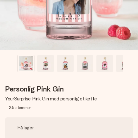
billede af dig eller en besked, der går lige i hendes hjerte.
Intet besvær men udelukkende en masse kærlighed i
øjeblikket.
Personlig Pink Gin
YourSurprise Pink Gin med personlig etikette
35
stemmer
På lager