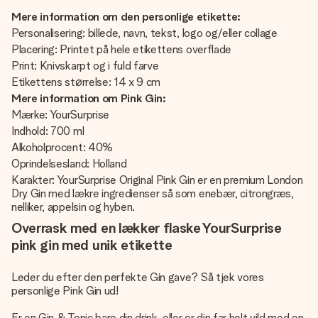
Mere information om den personlige etikette:
Personalisering: billede, navn, tekst, logo og/eller collage
Placering: Printet på hele etikettens overflade
Print: Knivskarpt og i fuld farve
Etikettens størrelse: 14 x 9 cm
Mere information om Pink Gin:
Mærke: YourSurprise
Indhold: 700 ml
Alkoholprocent: 40%
Oprindelsesland: Holland
Karakter: YourSurprise Original Pink Gin er en premium London
Dry Gin med lækre ingredienser så som enebær, citrongræs,
nelliker, appelsin og hyben.
Overrask med en lækker flaske YourSurprise
pink gin med unik etikette
Leder du efter den perfekte Gin gave? Så tjek vores
personlige Pink Gin ud!
Er en Gin & Tonic bare din drink, eller er din far helt vild med en