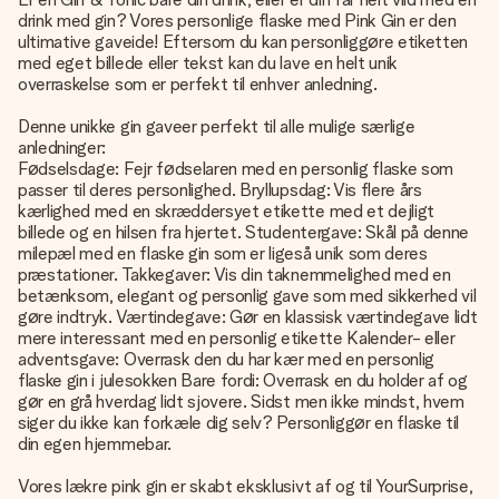
drink med gin? Vores personlige flaske med Pink Gin er den
ultimative gaveide! Eftersom du kan personliggøre etiketten
med eget billede eller tekst kan du lave en helt unik
overraskelse som er perfekt til enhver anledning.
Denne unikke gin gaveer perfekt til alle mulige særlige
anledninger:
Fødselsdage: Fejr fødselaren med en personlig flaske som
passer til deres personlighed. Bryllupsdag: Vis flere års
kærlighed med en skræddersyet etikette med et dejligt
billede og en hilsen fra hjertet. Studentergave: Skål på denne
milepæl med en flaske gin som er ligeså unik som deres
præstationer. Takkegaver: Vis din taknemmelighed med en
betænksom, elegant og personlig gave som med sikkerhed vil
gøre indtryk. Værtindegave: Gør en klassisk værtindegave lidt
mere interessant med en personlig etikette Kalender- eller
adventsgave: Overrask den du har kær med en personlig
flaske gin i julesokken Bare fordi: Overrask en du holder af og
gør en grå hverdag lidt sjovere. Sidst men ikke mindst, hvem
siger du ikke kan forkæle dig selv? Personliggør en flaske til
din egen hjemmebar.
Vores lækre pink gin er skabt eksklusivt af og til YourSurprise,