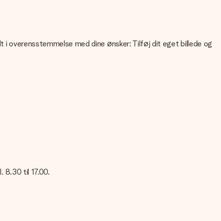
lt i overensstemmelse med dine ønsker: Tilføj dit eget billede og
liteten af dit billede, kan du kontakte vores kundeservice og
 Kontakt venligst vores kundeservice. De er glade for at hjælpe
 8.30 til 17.00.
res kundeservice; de er glade for at hjælpe dig!
sked på dette kort, så modtageren vil vide præcis, hvem du skal