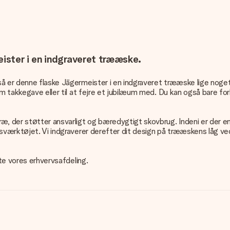
ister i en indgraveret trææske.
å er denne flaske Jägermeister i en indgraveret trææske lige noget f
m takkegave eller til at fejre et jubilæum med. Du kan også bare fork
æ, der støtter ansvarligt og bæredygtigt skovbrug. Indeni er der e
sværktøjet. Vi indgraverer derefter dit design på trææskens låg ved 
kte vores erhvervsafdeling.