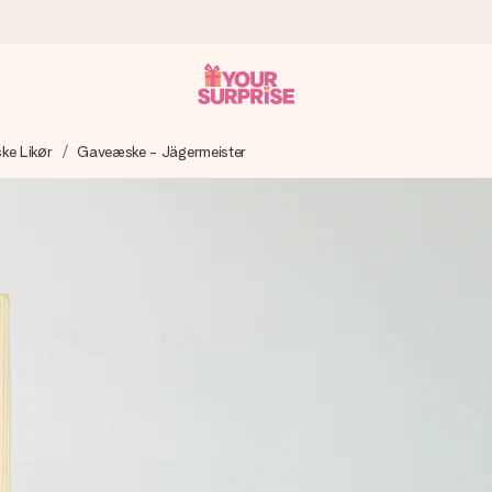
ke Likør
Gaveæske - Jägermeister
n give den på det helt rette tidspunkt, når den betyder allermest.
ws.
af dig eller en besked, der går lige i hendes hjerte. Intet besvær me