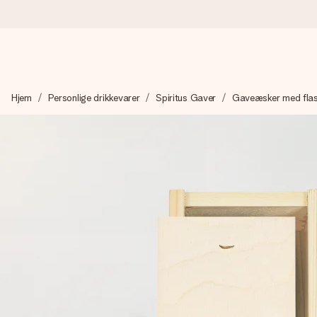
Bestil i dag, sendes inden for 1 hverdag
Hjem
Personlige drikkevarer
Spiritus Gaver
Gaveæsker med flas
Vi laver din gave med omhu og sender den lynhurtigt – så du ka
4,7 (baseret på +15.000 anmeldelser)
Vores gaver inspirerer. Kunderne giver os 4,7 på Google Revie
Gratis kort med hilsen
Lav noget særligt i blot få trin – med hendes navn, et billede 