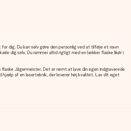
or dig. Du kan selv gøre den personlig ved at tilføje et navn
æle dig selv. Du rammer altid rigtigt med en lækker flaske likør i
n flaske Jägermeister. Det er nemt at lave din egen indgraverede
hjælp af en laserteknik, der leverer høj kvalitet. Lav dit eget