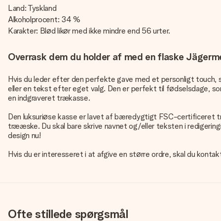
Land: Tyskland
Alkoholprocent: 34 %
Karakter: Blød likør med ikke mindre end 56 urter.
Overrask dem du holder af med en flaske Jägerme
Hvis du leder efter den perfekte gave med et personligt touch, s
eller en tekst efter eget valg. Den er perfekt til fødselsdage, so
en indgraveret trækasse.
Den luksuriøse kasse er lavet af bæredygtigt FSC-certificeret tr
trææske. Du skal bare skrive navnet og/eller teksten i redigering
design nu!
Hvis du er interesseret i at afgive en større ordre, skal du konta
Ofte stillede spørgsmål