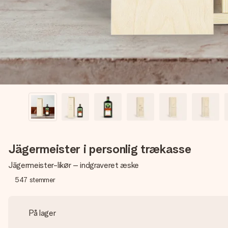
Jägermeister i personlig trækasse
Jägermeister-likør – indgraveret æske
547
stemmer
På lager