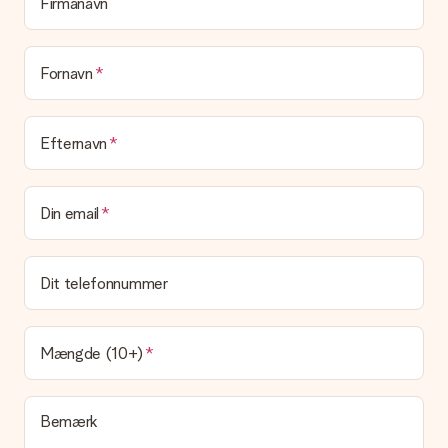
Firmanavn
Er min gave indpakket?
I øjeblikket har vi (endnu) ikke en gaveindpakningstjeneste til
at pakke din gave. Vi leverer vores gaver i en festlig
emballage. Det betyder, at din gave er klar til at blive givet,
Fornavn
eller at den kan sendes direkte til modtageren.
Leveringstid, leveringsmuligheder og
Efternavn
leveringsomkostninger
Kan jeg vælge en leveringsdato?
Din email
Det er ikke muligt at vælge en bestemt leveringsdato.
Hvad er leveringstiden, og hvornår modtager jeg min
gave?
Dit telefonnummer
Leveringstiden findes på gavens produktside. Du kan stole på,
at vores postfirma leverer din gave på denne dag.
Hvilke leveringsmuligheder kan jeg vælge?
Mængde (10+)
I øjeblikket er det ikke (endnu) muligt at vælge en
leveringsindstilling. Den gave, du vil bestille, sendes enten som
en pakke eller som postkasse levering. Vil du gerne vide
Bemærk
hvilken måde din ordre sendes på? Kontakt venligst vores
kundeservice.