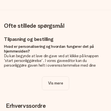
Ofte stillede spørgsmål
Tilpasning og bestilling
Hvad er personalisering og hvordan fungerer det på
hjemmesiden?
Du kan begynde at lave din gave ved at klikke på knappen
'start personliggørelse' . I vores gaveeditor kan du
personliggøre gaven helt i overensstemmelse med dine
ønsker: Tilføj dit eget billede og / eller tekst. Hvis du vil, kan
du også vælge et smukt design for at gøre din gave helt unik.
Vis mere
Er personalisering inkluderet i prisen?
Prisen der vises på hjemmesiden omfatter personliggørelse
af din gave. Nice and Easy!
Hvordan ved jeg, om mit billede har den rigtige kvalitet?
Erhvervssordre
Vi vil være sikre på, at du er helt tilfreds med din gave. Derfor