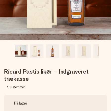
billede af dig eller en besked, der går lige i hendes hjerte.
Intet besvær men udelukkende en masse kærlighed i
øjeblikket.
Ricard Pastis likør – Indgraveret
trækasse
99
stemmer
På lager