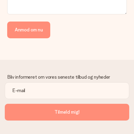
Betaling
Hvordan kan jeg betale min ordre?
Vi tilbyder følgende betalingsmetoder: Dankort, Paypal,
Anmod om nu
kreditkort, faktura via Klarna eller bankoverførsel. I tilfælde af
manuel betaling overførsel, skal du tage højde for en ekstra 3
dage til levering af din gave.
Gave modtaget
Hvad hvis gaven ikke er helt til min smag?
Vi beklager dybt, at din gave ikke er faldet i din smag. Kontakt
venligst vores kundeservice, de hjælper gerne med at finde en
Bliv informeret om vores seneste tilbud og nyheder
passende løsning.
Er fakturaen sendt sammen med ordren?
Ingen faktura sendes med din ordre. Du modtager altid
fakturaen i bekræftelsesemailen, og du kan altid finde den i din
MySurprise-konto. Det betyder at du kan få gaven leveret
Tilmeld mig!
direkte til modtageren, hvilket gør det til en sand
overraskelse!