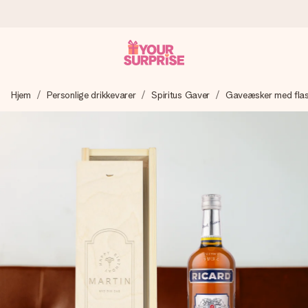
Bestil i dag, sendes inden for 1 hverdag
Hjem
Personlige drikkevarer
Spiritus Gaver
Gaveæsker med flas
Vi laver din gave med omhu og sender den lynhurtigt – så
du kan give den på det helt rette tidspunkt, når den
betyder allermest.
4,7 (baseret på +15.000 anmeldelser)
Vores gaver inspirerer. Kunderne giver os 4,7 på Google
Reviews.
Gratis kort med hilsen
Lav noget særligt i blot få trin – med hendes navn, et