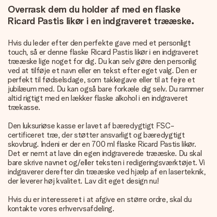
Overrask dem du holder af med en flaske
Ricard Pastis likør i en indgraveret trææske.
Hvis du leder efter den perfekte gave med et personligt
touch, så er denne flaske Ricard Pastis likør i en indgraveret
trææske lige noget for dig. Du kan selv gøre den personlig
ved at tilføje et navn eller en tekst efter eget valg. Den er
perfekt til fødselsdage, som takkegave eller til at fejre et
jubilæum med. Du kan også bare forkæle dig selv. Du rammer
altid rigtigt med en lækker flaske alkohol i en indgraveret
trækasse.
Den luksuriøse kasse er lavet af bæredygtigt FSC-
certificeret træ, der støtter ansvarligt og bæredygtigt
skovbrug. Indeni er der en 700 ml flaske Ricard Pastis likør.
Det er nemt at lave din egen indgraverede trææske. Du skal
bare skrive navnet og/eller teksten i redigeringsværktøjet. Vi
indgraverer derefter din trææske ved hjælp af en laserteknik,
der leverer høj kvalitet. Lav dit eget design nu!
Hvis du er interesseret i at afgive en større ordre, skal du
kontakte vores erhvervsafdeling.