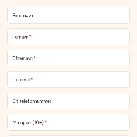
personlig besked på dette kort, så modtageren vil vide præcis,
hvem du skal takke for denne dejlige overraskelse.
Firmanavn
Er min gave indpakket?
I øjeblikket har vi (endnu) ikke en gaveindpakningstjeneste til
at pakke din gave. Vi leverer vores gaver i en festlig
emballage. Det betyder, at din gave er klar til at blive givet,
Fornavn
eller at den kan sendes direkte til modtageren.
Leveringstid, leveringsmuligheder og
Efternavn
leveringsomkostninger
Kan jeg vælge en leveringsdato?
Din email
Det er ikke muligt at vælge en bestemt leveringsdato.
Hvad er leveringstiden, og hvornår modtager jeg min
gave?
Dit telefonnummer
Leveringstiden findes på gavens produktside. Du kan stole på,
at vores postfirma leverer din gave på denne dag.
Hvilke leveringsmuligheder kan jeg vælge?
Mængde (10+)
I øjeblikket er det ikke (endnu) muligt at vælge en
leveringsindstilling. Den gave, du vil bestille, sendes enten som