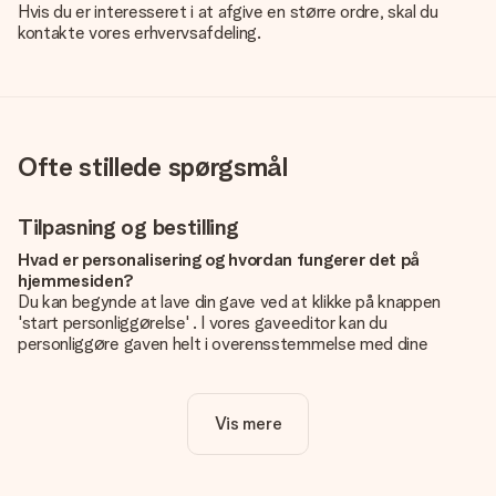
Hvis du er interesseret i at afgive en større ordre, skal du
kontakte vores erhvervsafdeling.
Ofte stillede spørgsmål
Tilpasning og bestilling
Hvad er personalisering og hvordan fungerer det på
hjemmesiden?
Du kan begynde at lave din gave ved at klikke på knappen
'start personliggørelse' . I vores gaveeditor kan du
personliggøre gaven helt i overensstemmelse med dine
ønsker: Tilføj dit eget billede og / eller tekst. Hvis du vil, kan
du også vælge et smukt design for at gøre din gave helt unik.
Vis mere
Er personalisering inkluderet i prisen?
Prisen der vises på hjemmesiden omfatter personliggørelse
af din gave. Nice and Easy!