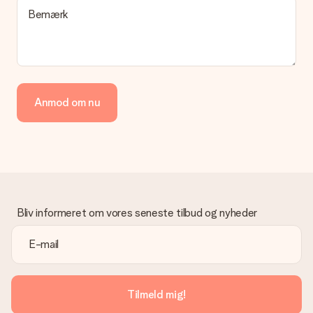
en pakke eller som postkasse levering. Vil du gerne vide
Bemærk
hvilken måde din ordre sendes på? Kontakt venligst vores
kundeservice.
Betaling
Hvordan kan jeg betale min ordre?
Vi tilbyder følgende betalingsmetoder: Dankort, Paypal,
Anmod om nu
kreditkort, faktura via Klarna eller bankoverførsel. I tilfælde af
manuel betaling overførsel, skal du tage højde for en ekstra 3
dage til levering af din gave.
Gave modtaget
Hvad hvis gaven ikke er helt til min smag?
Vi beklager dybt, at din gave ikke er faldet i din smag. Kontakt
venligst vores kundeservice, de hjælper gerne med at finde en
Bliv informeret om vores seneste tilbud og nyheder
passende løsning.
Er fakturaen sendt sammen med ordren?
Ingen faktura sendes med din ordre. Du modtager altid
fakturaen i bekræftelsesemailen, og du kan altid finde den i din
MySurprise-konto. Det betyder at du kan få gaven leveret
Tilmeld mig!
direkte til modtageren, hvilket gør det til en sand