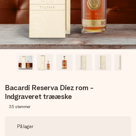
billede af dig eller en besked, der går lige i hendes hjerte.
Intet besvær men udelukkende en masse kærlighed i
øjeblikket.
Bacardi Reserva Diez rom -
Indgraveret trææske
35
stemmer
På lager