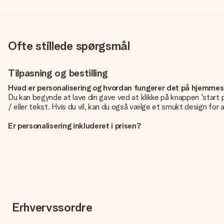
Ofte stillede spørgsmål
Tilpasning og bestilling
Hvad er personalisering og hvordan fungerer det på hjemme
Du kan begynde at lave din gave ved at klikke på knappen 'start 
/ eller tekst. Hvis du vil, kan du også vælge et smukt design for a
Er personalisering inkluderet i prisen?
Prisen der vises på hjemmesiden omfatter personliggørelse af di
Hvordan ved jeg, om mit billede har den rigtige kvalitet?
Vi vil være sikre på, at du er helt tilfreds med din gave. Derfor er
vedlægge dit foto sammen med den gave, du er interesseret i at b
Hvilke formater kan jeg uploade?
Du kan bruge JPG- og PNG-filer til vores editor. Er dette for tek
Erhvervssordre
dig, så du kan lave den gave du vil have!