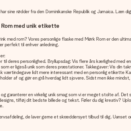
ar sine rødder fra den Dominikanske Republik og Jamaica. Læn dig ti
k Rom med unik etikette
 en drink med rom? Vores personlige flaske med Mørk Rom er den ult
er perfekt til enhver anledning.
er:
til deres personlighed. Bryllupsdag: Vis flere års kærlighed med en 
n som er ligeså unik som deres præstationer. Takkegaver: Vis din
sk værtindegave lidt mere interessant med en personlig etikette K
 holder af og gør en grå hverdag lidt sjovere. Sidst men ikke mindst
, og garanterer en virkelig unik smag som vi er meget stolte af. De
signs, tilføj dit bedste billede og tekst. Føler du dig kreativ? Uplo
e.
hvervsafdeling, de laver gerne et skræddersyet tilbud til dig. Uanset