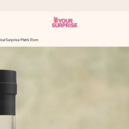
ourSurprise Mørk Rom
n give den på det helt rette tidspunkt, når den betyder allermest.
ws.
af dig eller en besked, der går lige i hendes hjerte. Intet besvær me