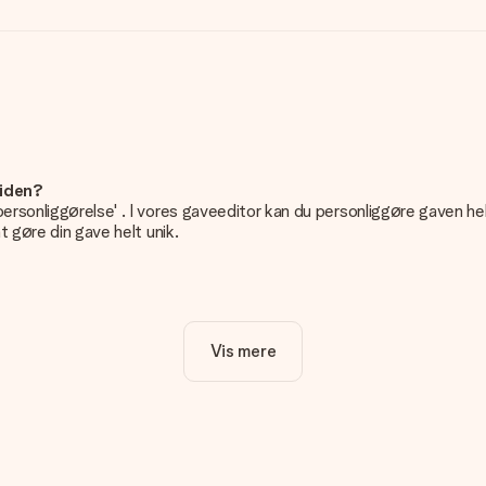
siden?
personliggørelse' . I vores gaveeditor kan du personliggøre gaven he
t gøre din gave helt unik.
n gave. Nice and Easy!
Vis mere
 det vigtigt at bruge fotos af høj kvalitet. Hvis du er i tvivl om kva
estille. Så kan de tjekke kvaliteten for dig!
nisk eller har du et billede af et andet format, du gerne vil bruge?