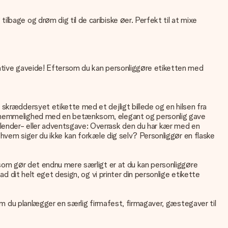
lbage og drøm dig til de caribiske øer. Perfekt til at mixe
imative gaveide! Eftersom du kan personliggøre etiketten med
skræddersyet etikette med et dejligt billede og en hilsen fra
 taknemmelighed med en betænksom, elegant og personlig gave
alender- eller adventsgave: Overrask den du har kær med en
, hvem siger du ikke kan forkæle dig selv? Personliggør en flaske
t som gør det endnu mere særligt er at du kan personliggøre
ad dit helt eget design, og vi printer din personlige etikette
 om du planlægger en særlig firmafest, firmagaver, gæstegaver til