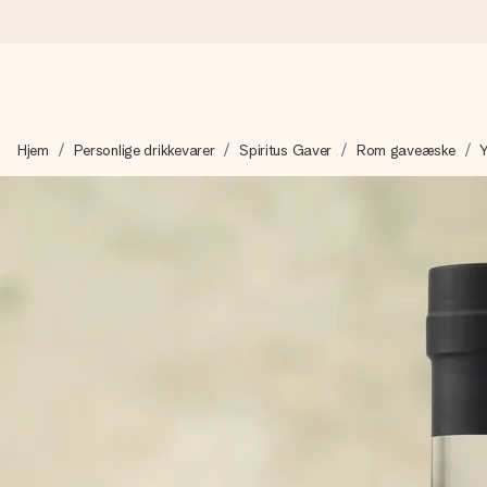
Bestil i dag, sendes inden for 1 hverdag
Hjem
Personlige drikkevarer
Spiritus Gaver
Rom gaveæske
Y
Vi laver din gave med omhu og sender den lynhurtigt – så du ka
4,7 (baseret på +15.000 anmeldelser)
Vores gaver inspirerer. Kunderne giver os 4,7 på Google Revie
Gratis kort med hilsen
Lav noget særligt i blot få trin – med hendes navn, et billede 