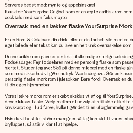
Serveres bedst med: mynte og appelsinskræl
Karakter: YourSurprise Original Rom er en ægte caribisk rom som h
cocktails med som f.eks mojito.
Overrask med en lækker flaske YourSurprise Mør
Er en Rom & Cola bare din drink, eller er din far helt vild med
eget billede eller tekst kan du lave en helt unik overraskelse som 
Denne unikke rom gave er perfekt til alle mulige særlige anledning
Fødselsdage: Fejr fødselaren med en personlig flaske som passer 
hjertet. Studentergave: Skål på denne milepæl med en flaske gi
som med sikkerhed vil gøre indtryk. Værtindegave: Gør en klassi
personlig flaske mørk rom i julesokken Bare fordi: Overrask en du
til din egen hjemmebar.
Vores lækre mørke rom er skabt eksklusivt af og til YourSurprise
denne luksus flaske. Vælg mellem et udvalg af stilfulde etikette de
knivskarpt og i fuld farve, hvilket gør det til en uforglemmelig gav
Hvis du vil bestille i større mængder så tag kontakt til vores er
brylluppet, så står vi klar til at hjælpe.