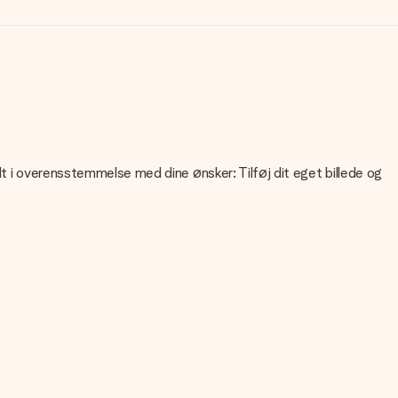
lt i overensstemmelse med dine ønsker: Tilføj dit eget billede og
liteten af dit billede, kan du kontakte vores kundeservice og
 Kontakt venligst vores kundeservice. De er glade for at hjælpe