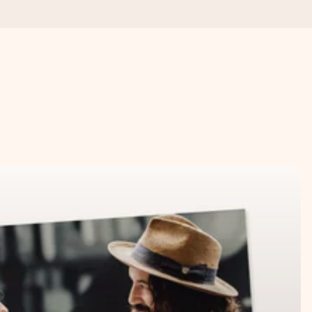
n udelukkende en masse kærlighed i øjeblikket.