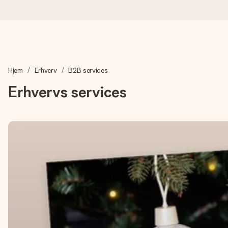
Bestil i dag, sendes inden for 1 hverdag
Hjem
Erhverv
B2B services
Vi laver din gave med omhu og sender den lynhurtigt – så du ka
Erhvervs services
4,7 (baseret på +15.000 anmeldelser)
Vores gaver inspirerer. Kunderne giver os 4,7 på Google Revie
Gratis kort med hilsen
Lav noget særligt i blot få trin – med hendes navn, et billede 