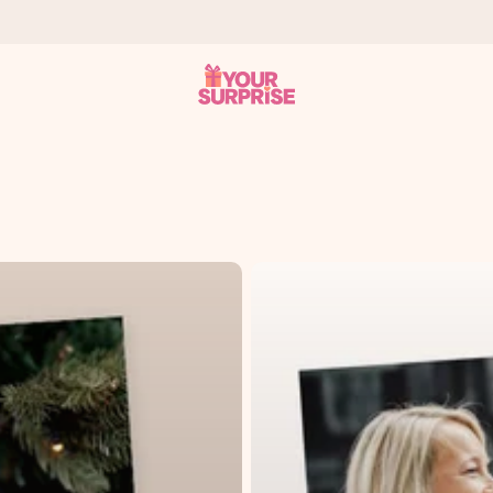
n give den på det helt rette tidspunkt, når den betyder allermest.
ws.
af dig eller en besked, der går lige i hendes hjerte. Intet besvær me