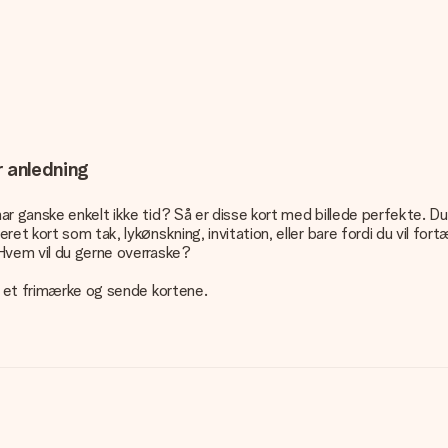
r anledning
r ganske enkelt ikke tid? Så er disse kort med billede perfekte. Du 
t kort som tak, lykønskning, invitation, eller bare fordi du vil fortæl
 Hvem vil du gerne overraske?
je et frimærke og sende kortene.