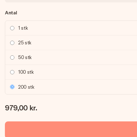
Antal
1 stk
25 stk
50 stk
100 stk
200 stk
979,00 kr.