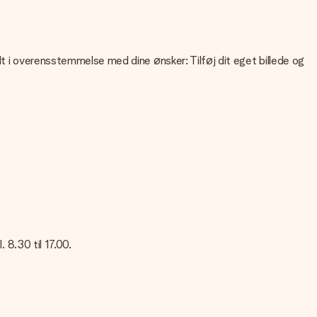
lt i overensstemmelse med dine ønsker: Tilføj dit eget billede og
liteten af dit billede, kan du kontakte vores kundeservice og
 Kontakt venligst vores kundeservice. De er glade for at hjælpe
 8.30 til 17.00.
res kundeservice; de er glade for at hjælpe dig!
sked på dette kort, så modtageren vil vide præcis, hvem du skal