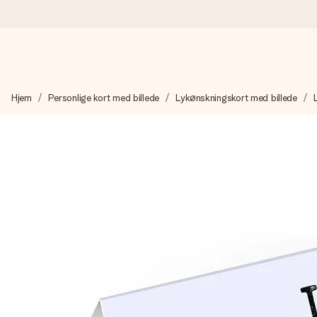
Bestil i dag, sendes inden for 1 hverdag
Hjem
Personlige kort med billede
Lykønskningskort med billede
Vi laver din gave med omhu og sender den lynhurtigt – så du ka
4,7 (baseret på +15.000 anmeldelser)
Vores gaver inspirerer. Kunderne giver os 4,7 på Google Revie
Gratis kort med hilsen
Lav noget særligt i blot få trin – med hendes navn, et billede 