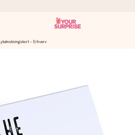
Lykønskningskort - Erhverv
n give den på det helt rette tidspunkt, når den betyder allermest.
ws.
af dig eller en besked, der går lige i hendes hjerte. Intet besvær me