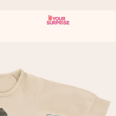
n give den på det helt rette tidspunkt, når den betyder allermest.
ws.
af dig eller en besked, der går lige i hendes hjerte. Intet besvær me