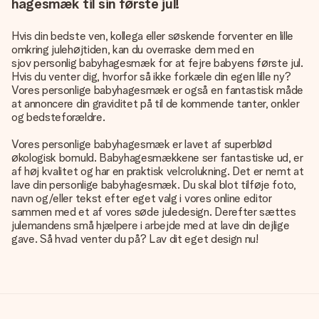
hagesmæk til sin første jul!
Hvis din bedste ven, kollega eller søskende forventer en lille
omkring julehøjtiden, kan du overraske dem med en
sjov personlig babyhagesmæk
for at fejre babyens første jul.
Hvis du venter dig, hvorfor så ikke forkæle din egen lille ny?
Vores personlige babyhagesmæk er også en fantastisk måde
at annoncere din graviditet på til de kommende tanter, onkler
og bedsteforældre.
Vores personlige babyhagesmæk er lavet af superblød
økologisk bomuld. Babyhagesmækkene ser fantastiske ud, er
af høj kvalitet og har en praktisk velcrolukning. Det er nemt at
lave din personlige babyhagesmæk. Du skal blot tilføje foto,
navn og/eller tekst efter eget valg i vores online editor
sammen med et af vores søde juledesign. Derefter sættes
julemandens små hjælpere i arbejde med at lave din dejlige
gave. Så hvad venter du på? Lav dit eget design nu!