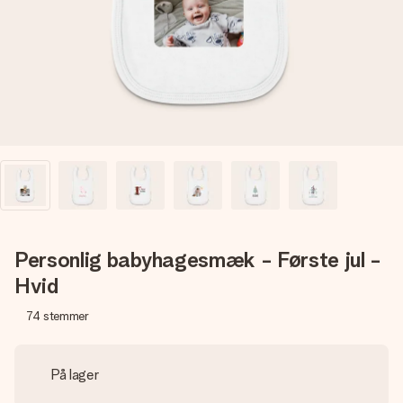
billede af dig eller en besked, der går lige i hendes hjerte.
Intet besvær men udelukkende en masse kærlighed i
øjeblikket.
Personlig babyhagesmæk - Første jul -
Hvid
74
stemmer
På lager