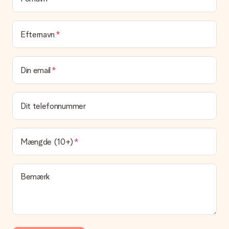
eller at den kan sendes direkte til modtageren.
Leveringstid, leveringsmuligheder og
Efternavn
leveringsomkostninger
Kan jeg vælge en leveringsdato?
Din email
Det er ikke muligt at vælge en bestemt leveringsdato.
Hvad er leveringstiden, og hvornår modtager jeg min
gave?
Dit telefonnummer
Leveringstiden findes på gavens produktside. Du kan stole på,
at vores postfirma leverer din gave på denne dag.
Hvilke leveringsmuligheder kan jeg vælge?
Mængde (10+)
I øjeblikket er det ikke (endnu) muligt at vælge en
leveringsindstilling. Den gave, du vil bestille, sendes enten som
en pakke eller som postkasse levering. Vil du gerne vide
Bemærk
hvilken måde din ordre sendes på? Kontakt venligst vores
kundeservice.
Betaling
Hvordan kan jeg betale min ordre?