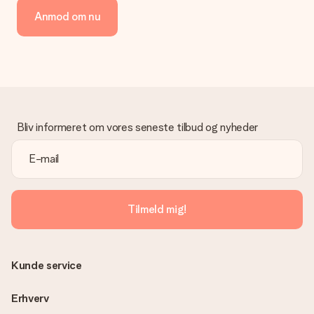
Vi tilbyder følgende betalingsmetoder: Dankort, Paypal,
Anmod om nu
kreditkort, faktura via Klarna eller bankoverførsel. I tilfælde af
manuel betaling overførsel, skal du tage højde for en ekstra 3
dage til levering af din gave.
Gave modtaget
Hvad hvis gaven ikke er helt til min smag?
Vi beklager dybt, at din gave ikke er faldet i din smag. Kontakt
venligst vores kundeservice, de hjælper gerne med at finde en
Bliv informeret om vores seneste tilbud og nyheder
passende løsning.
Er fakturaen sendt sammen med ordren?
Ingen faktura sendes med din ordre. Du modtager altid
fakturaen i bekræftelsesemailen, og du kan altid finde den i din
MySurprise-konto. Det betyder at du kan få gaven leveret
Tilmeld mig!
direkte til modtageren, hvilket gør det til en sand
overraskelse!
Kunde service
Erhverv