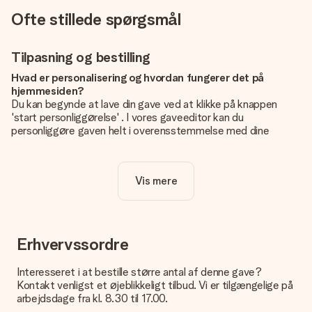
Ofte stillede spørgsmål
Tilpasning og bestilling
Hvad er personalisering og hvordan fungerer det på
hjemmesiden?
Du kan begynde at lave din gave ved at klikke på knappen
'start personliggørelse' . I vores gaveeditor kan du
personliggøre gaven helt i overensstemmelse med dine
ønsker: Tilføj dit eget billede og / eller tekst. Hvis du vil, kan
du også vælge et smukt design for at gøre din gave helt unik.
Vis mere
Er personalisering inkluderet i prisen?
Prisen der vises på hjemmesiden omfatter personliggørelse
af din gave. Nice and Easy!
Hvordan ved jeg, om mit billede har den rigtige kvalitet?
Erhvervssordre
Vi vil være sikre på, at du er helt tilfreds med din gave. Derfor
er det vigtigt at bruge fotos af høj kvalitet. Hvis du er i tvivl
Interesseret i at bestille større antal af denne gave?
om kvaliteten af dit billede, kan du kontakte vores
Kontakt venligst et øjeblikkeligt tilbud. Vi er tilgængelige på
kundeservice og vedlægge dit foto sammen med den gave,
arbejdsdage fra kl. 8.30 til 17.00.
du er interesseret i at bestille. Så kan de tjekke kvaliteten for