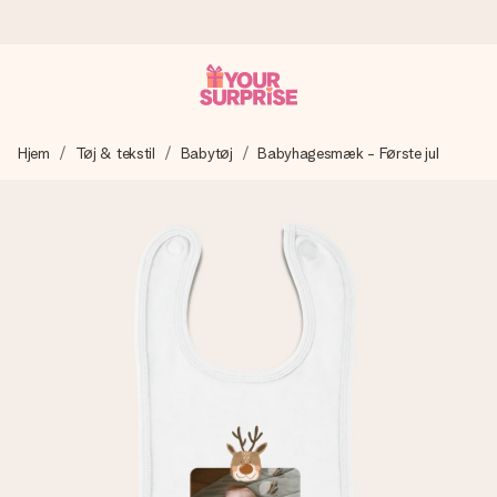
Bestil i dag, sendes inden for 1 hverdag
Hjem
Tøj & tekstil
Babytøj
Babyhagesmæk - Første jul
Vi laver din gave med omhu og sender den lynhurtigt – så
du kan give den på det helt rette tidspunkt, når den
betyder allermest.
4,7 (baseret på +15.000 anmeldelser)
Vores gaver inspirerer. Kunderne giver os 4,7 på Google
Reviews.
Gratis kort med hilsen
Lav noget særligt i blot få trin – med hendes navn, et