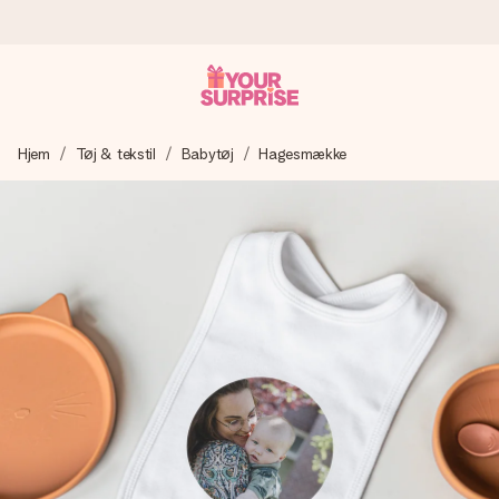
Bestil i dag, sendes inden for 1 hverdag
Hjem
Tøj & tekstil
Babytøj
Hagesmække
Vi laver din gave med omhu og sender den lynhurtigt – så
du kan give den på det helt rette tidspunkt, når den
betyder allermest.
4,7 (baseret på +15.000 anmeldelser)
Vores gaver inspirerer. Kunderne giver os 4,7 på Google
Reviews.
Gratis kort med hilsen
Lav noget særligt i blot få trin – med hendes navn, et