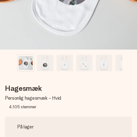
billede af dig eller en besked, der går lige i hendes hjerte.
Intet besvær men udelukkende en masse kærlighed i
øjeblikket.
Hagesmæk
Personlig hagesmæk - Hvid
4,105
stemmer
På lager