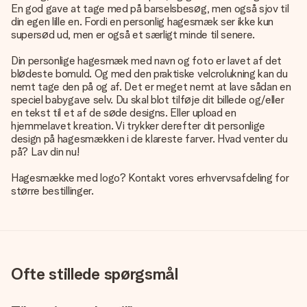
En god gave at tage med på barselsbesøg, men også sjov til
din egen lille en. Fordi en personlig hagesmæk ser ikke kun
supersød ud, men er også et særligt minde til senere.
Din personlige hagesmæk med navn og foto er lavet af det
blødeste bomuld. Og med den praktiske velcrolukning kan du
nemt tage den på og af. Det er meget nemt at lave sådan en
speciel babygave selv. Du skal blot tilføje dit billede og/eller
en tekst til et af de søde designs. Eller upload en
hjemmelavet kreation. Vi trykker derefter dit personlige
design på hagesmækken i de klareste farver. Hvad venter du
på? Lav din nu!
Hagesmække med logo? Kontakt vores erhvervsafdeling for
større bestillinger.
Ofte stillede spørgsmål