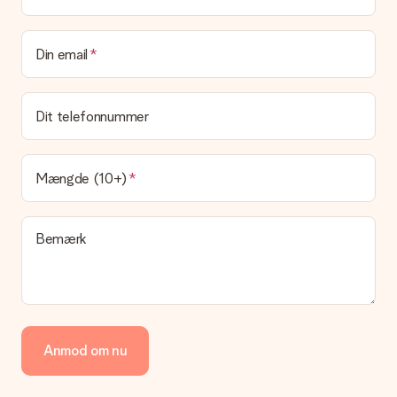
leveringsomkostninger
Kan jeg vælge en leveringsdato?
Din email
Det er ikke muligt at vælge en bestemt leveringsdato.
Hvad er leveringstiden, og hvornår modtager jeg min
gave?
Dit telefonnummer
Leveringstiden findes på gavens produktside. Du kan stole på,
at vores postfirma leverer din gave på denne dag.
Hvilke leveringsmuligheder kan jeg vælge?
Mængde (10+)
I øjeblikket er det ikke (endnu) muligt at vælge en
leveringsindstilling. Den gave, du vil bestille, sendes enten som
en pakke eller som postkasse levering. Vil du gerne vide
Bemærk
hvilken måde din ordre sendes på? Kontakt venligst vores
kundeservice.
Betaling
Hvordan kan jeg betale min ordre?
Vi tilbyder følgende betalingsmetoder: Dankort, Paypal,
Anmod om nu
kreditkort, faktura via Klarna eller bankoverførsel. I tilfælde af
manuel betaling overførsel, skal du tage højde for en ekstra 3
dage til levering af din gave.