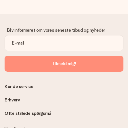
Gave modtaget
Hvad hvis gaven ikke er helt til min smag?
Vi beklager dybt, at din gave ikke er faldet i din smag. Kontakt
venligst vores kundeservice, de hjælper gerne med at finde en
Bliv informeret om vores seneste tilbud og nyheder
passende løsning.
Er fakturaen sendt sammen med ordren?
Ingen faktura sendes med din ordre. Du modtager altid
fakturaen i bekræftelsesemailen, og du kan altid finde den i din
MySurprise-konto. Det betyder at du kan få gaven leveret
Tilmeld mig!
direkte til modtageren, hvilket gør det til en sand
overraskelse!
Kunde service
Erhverv
Ofte stillede spørgsmål