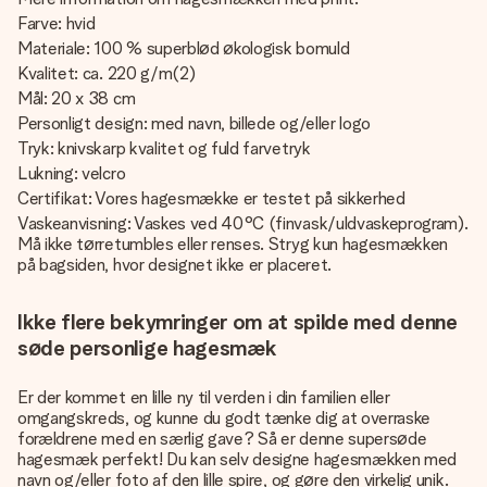
Farve: hvid
Materiale: 100 % superblød økologisk bomuld
Kvalitet: ca. 220 g/m(2)
Mål: 20 x 38 cm
Personligt design: med navn, billede og/eller logo
Tryk: knivskarp kvalitet og fuld farvetryk
Lukning: velcro
Certifikat: Vores hagesmække er testet på sikkerhed
Vaskeanvisning: Vaskes ved 40°C (finvask/uldvaskeprogram).
Må ikke tørretumbles eller renses. Stryg kun hagesmækken
på bagsiden, hvor designet ikke er placeret.
Ikke flere bekymringer om at spilde med denne
søde personlige hagesmæk
Er der kommet en lille ny til verden i din familien eller
omgangskreds, og kunne du godt tænke dig at overraske
forældrene med en særlig gave? Så er denne supersøde
hagesmæk perfekt! Du kan selv designe hagesmækken med
navn og/eller foto af den lille spire, og gøre den virkelig unik.