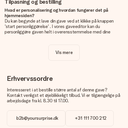
Tilpasning og bestilling
Hvad er personalisering og hvordan fungerer det på
hjemmesiden?
Du kan begynde at lave din gave ved at klikke på knappen
'start personliggørelse' . I vores gaveeditor kan du
personliggøre gaven helt i overensstemmelse med dine
ønsker: Tilføj dit eget billede og / eller tekst. Hvis du vil, kan
du også vælge et smukt design for at gøre din gave helt unik.
Vis mere
Er personalisering inkluderet i prisen?
Prisen der vises på hjemmesiden omfatter personliggørelse
af din gave. Nice and Easy!
Hvordan ved jeg, om mit billede har den rigtige kvalitet?
Erhvervssordre
Vi vil være sikre på, at du er helt tilfreds med din gave. Derfor
er det vigtigt at bruge fotos af høj kvalitet. Hvis du er i tvivl
Interesseret i at bestille større antal af denne gave?
om kvaliteten af dit billede, kan du kontakte vores
Kontakt venligst et øjeblikkeligt tilbud. Vi er tilgængelige på
kundeservice og vedlægge dit foto sammen med den gave,
arbejdsdage fra kl. 8.30 til 17.00.
du er interesseret i at bestille. Så kan de tjekke kvaliteten for
dig!
b2b@yoursurprise.dk
+31 111 700 212
Hvilke formater kan jeg uploade?
Du kan bruge JPG- og PNG-filer til vores editor. Er dette for