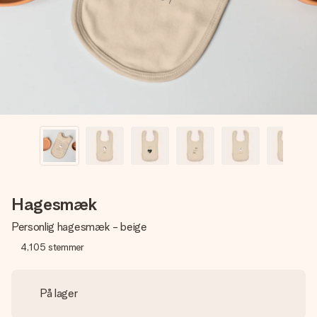
billede af dig eller en besked, der går lige i hendes hjerte.
Intet besvær men udelukkende en masse kærlighed i
øjeblikket.
Hagesmæk
Personlig hagesmæk - beige
4,105
stemmer
På lager