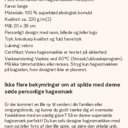
Farve: beige
Materiale: 100 % superblød økologisk bomuld
Kvalitet: ca. 220 g/m(2)
Mål: 20 x 38 cm
Personligt design: med navn, billede og/eller logo
Tryk: knivskarp kvalitet og fuld farvetryk
Lukning: velcro
Certifikat: Vores hagesmække er testet på sikkerhed
Vaskeanvisning: Vaskes ved 40°C (finvask/uldvaskeprogram).
Må ikke tørretumbles eller renses. Stryg kun hagesmækken
på bagsiden, hvor designet ikke er placeret.
Ikke flere bekymringer om at spilde med denne
søde personlige hagesmæk
Er der kommet en lille ny til verden i din familien eller
omgangskreds, og kunne du godt tænke dig at overraske
forældrene med en særlig gave? Så er denne supersøde
hagesmæk perfekt! Du kan selv designe hagesmækken med
navn og/eller foto af den lille spire, og gøre den virkelig unik.