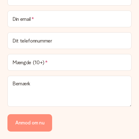
leveringsomkostninger
Kan jeg vælge en leveringsdato?
Din email
Det er ikke muligt at vælge en bestemt leveringsdato.
Hvad er leveringstiden, og hvornår modtager jeg min
gave?
Dit telefonnummer
Leveringstiden findes på gavens produktside. Du kan stole på,
at vores postfirma leverer din gave på denne dag.
Hvilke leveringsmuligheder kan jeg vælge?
Mængde (10+)
I øjeblikket er det ikke (endnu) muligt at vælge en
leveringsindstilling. Den gave, du vil bestille, sendes enten som
en pakke eller som postkasse levering. Vil du gerne vide
Bemærk
hvilken måde din ordre sendes på? Kontakt venligst vores
kundeservice.
Betaling
Hvordan kan jeg betale min ordre?
Vi tilbyder følgende betalingsmetoder: Dankort, Paypal,
Anmod om nu
kreditkort, faktura via Klarna eller bankoverførsel. I tilfælde af
manuel betaling overførsel, skal du tage højde for en ekstra 3
dage til levering af din gave.