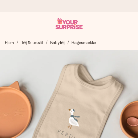
Bestil i dag, sendes inden for 1 hverdag
Hjem
Tøj & tekstil
Babytøj
Hagesmække
Vi laver din gave med omhu og sender den lynhurtigt – så
du kan give den på det helt rette tidspunkt, når den
betyder allermest.
4,7 (baseret på +15.000 anmeldelser)
Vores gaver inspirerer. Kunderne giver os 4,7 på Google
Reviews.
Gratis kort med hilsen
Lav noget særligt i blot få trin – med hendes navn, et