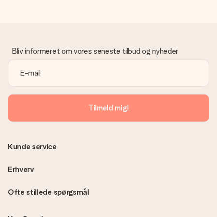
Gave modtaget
Hvad hvis gaven ikke er helt til min smag?
Vi beklager dybt, at din gave ikke er faldet i din smag. Kontakt
venligst vores kundeservice, de hjælper gerne med at finde en
Bliv informeret om vores seneste tilbud og nyheder
passende løsning.
Er fakturaen sendt sammen med ordren?
Ingen faktura sendes med din ordre. Du modtager altid
fakturaen i bekræftelsesemailen, og du kan altid finde den i din
MySurprise-konto. Det betyder at du kan få gaven leveret
Tilmeld mig!
direkte til modtageren, hvilket gør det til en sand
overraskelse!
Kunde service
Erhverv
Ofte stillede spørgsmål