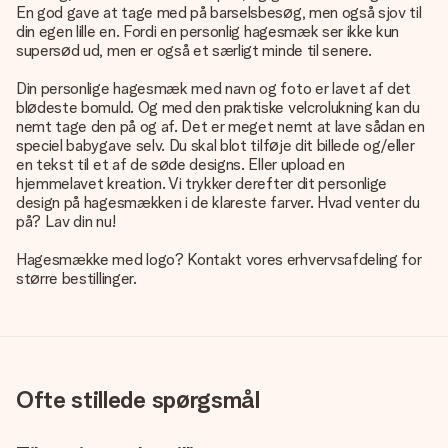
En god gave at tage med på barselsbesøg, men også sjov til
din egen lille en. Fordi en personlig hagesmæk ser ikke kun
supersød ud, men er også et særligt minde til senere.
Din personlige hagesmæk med navn og foto er lavet af det
blødeste bomuld. Og med den praktiske velcrolukning kan du
nemt tage den på og af. Det er meget nemt at lave sådan en
speciel babygave selv. Du skal blot tilføje dit billede og/eller
en tekst til et af de søde designs. Eller upload en
hjemmelavet kreation. Vi trykker derefter dit personlige
design på hagesmækken i de klareste farver. Hvad venter du
på? Lav din nu!
Hagesmække med logo? Kontakt vores erhvervsafdeling for
større bestillinger.
Ofte stillede spørgsmål