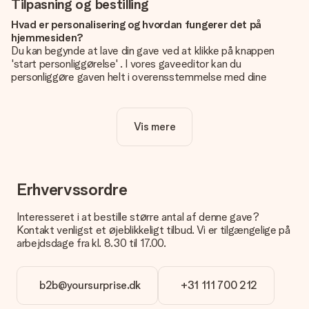
Tilpasning og bestilling
Hvad er personalisering og hvordan fungerer det på
hjemmesiden?
Du kan begynde at lave din gave ved at klikke på knappen
'start personliggørelse' . I vores gaveeditor kan du
personliggøre gaven helt i overensstemmelse med dine
ønsker: Tilføj dit eget billede og / eller tekst. Hvis du vil, kan
du også vælge et smukt design for at gøre din gave helt unik.
Vis mere
Er personalisering inkluderet i prisen?
Prisen der vises på hjemmesiden omfatter personliggørelse
af din gave. Nice and Easy!
Hvordan ved jeg, om mit billede har den rigtige kvalitet?
Erhvervssordre
Vi vil være sikre på, at du er helt tilfreds med din gave. Derfor
er det vigtigt at bruge fotos af høj kvalitet. Hvis du er i tvivl
Interesseret i at bestille større antal af denne gave?
om kvaliteten af dit billede, kan du kontakte vores
Kontakt venligst et øjeblikkeligt tilbud. Vi er tilgængelige på
kundeservice og vedlægge dit foto sammen med den gave,
arbejdsdage fra kl. 8.30 til 17.00.
du er interesseret i at bestille. Så kan de tjekke kvaliteten for
dig!
b2b@yoursurprise.dk
+31 111 700 212
Hvilke formater kan jeg uploade?
Du kan bruge JPG- og PNG-filer til vores editor. Er dette for