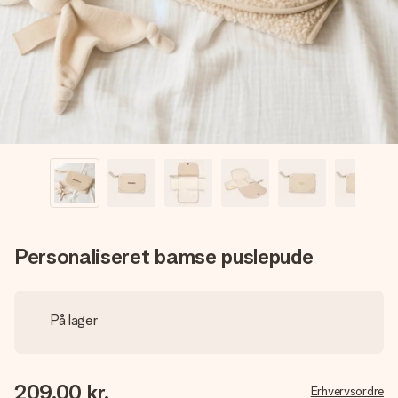
billede af dig eller en besked, der går lige i hendes hjerte.
Intet besvær men udelukkende en masse kærlighed i
øjeblikket.
Personaliseret bamse puslepude
På lager
209,00 kr.
Erhvervsordre