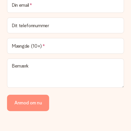
Kan jeg vælge en leveringsdato?
Din email
Det er ikke muligt at vælge en bestemt leveringsdato.
Hvad er leveringstiden, og hvornår modtager jeg min
gave?
Dit telefonnummer
Leveringstiden findes på gavens produktside. Du kan stole på,
at vores postfirma leverer din gave på denne dag.
Hvilke leveringsmuligheder kan jeg vælge?
Mængde (10+)
I øjeblikket er det ikke (endnu) muligt at vælge en
leveringsindstilling. Den gave, du vil bestille, sendes enten som
en pakke eller som postkasse levering. Vil du gerne vide
Bemærk
hvilken måde din ordre sendes på? Kontakt venligst vores
kundeservice.
Betaling
Hvordan kan jeg betale min ordre?
Vi tilbyder følgende betalingsmetoder: Dankort, Paypal,
Anmod om nu
kreditkort, faktura via Klarna eller bankoverførsel. I tilfælde af
manuel betaling overførsel, skal du tage højde for en ekstra 3
dage til levering af din gave.
Gave modtaget