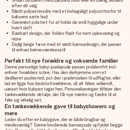
Smukt broderet med babyens navn eller en særlig besked
efter dit valg
Blødt polyesterydre med et behageligt polycottonfor til
babyens sarte hud
Generøst polstret for at holde de små hyggelige under
hvert skift
Bærbart design, der foldes fladt for nem opbevaring og
rejse
Dejlig beige farve med et sødt bamsedesign, der passer
til enhver børneværelsesstil
Perfekt til nye forældre og voksende familier
Denne personlige baby-puslepude passer problemfrit ind i
enhver forælders rutine. Hav den derhjemme som et
dedikeret puslested, put den i pusletasken til udflugter, eller
lad en ligge hos bedsteforældrene, så alt føles velkendt,
uanset hvor babyen tager hen. Personaliseringen tilføjer den
tankevækkende detalje, der får nye mødre og fædre til at
føle sig virkelig set.
En tankevækkende gave til babyshowers og
mere
Leder du efter en babygave, der er både brugbar og
mindeværdig? Denne broderede bamsepude opfylder begge