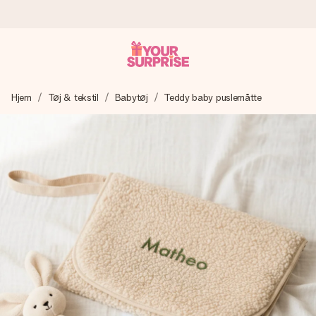
Bestil i dag, sendes inden for 1 hverdag
Hjem
Tøj & tekstil
Babytøj
Teddy baby puslemåtte
Vi laver din gave med omhu og sender den lynhurtigt – så
du kan give den på det helt rette tidspunkt, når den
betyder allermest.
4,7 (baseret på +15.000 anmeldelser)
Vores gaver inspirerer. Kunderne giver os 4,7 på Google
Reviews.
Gratis kort med hilsen
Lav noget særligt i blot få trin – med hendes navn, et