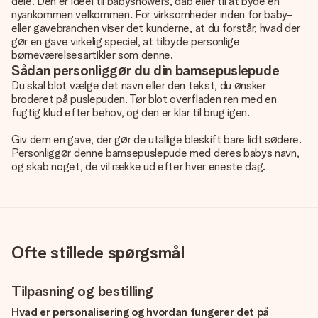
dele. Den er ideel til babyshowers, dåb eller til at byde en
nyankommen velkommen. For virksomheder inden for baby-
eller gavebranchen viser det kunderne, at du forstår, hvad der
gør en gave virkelig speciel, at tilbyde personlige
børneværelsesartikler som denne.
Sådan personliggør du din bamsepuslepude
Du skal blot vælge det navn eller den tekst, du ønsker
broderet på puslepuden. Tør blot overfladen ren med en
fugtig klud efter behov, og den er klar til brug igen.
Giv dem en gave, der gør de utallige bleskift bare lidt sødere.
Personliggør denne bamsepuslepude med deres babys navn,
og skab noget, de vil række ud efter hver eneste dag.
Ofte stillede spørgsmål
Tilpasning og bestilling
Hvad er personalisering og hvordan fungerer det på