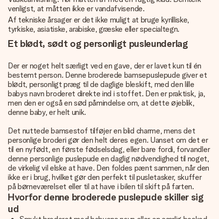
venligst, at måtten ikke er vandafvisende.
Af tekniske årsager er det ikke muligt at bruge kyrilliske,
tyrkiske, asiatiske, arabiske, græske eller specialtegn.
Et blødt, sødt og personligt pusleunderlag
Der er noget helt særligt ved en gave, der er lavet kun til én
bestemt person. Denne broderede bamsepuslepude giver et
blødt, personligt præg til de daglige bleskift, med den lille
babys navn broderet direkte ind i stoffet. Den er praktisk, ja,
men den er også en sød påmindelse om, at dette øjeblik,
denne baby, er helt unik.
Det nuttede bamsestof tilføjer en blid charme, mens det
personlige broderi gør den helt deres egen. Uanset om det er
til en nyfødt, en første fødselsdag, eller bare fordi, forvandler
denne personlige puslepude en daglig nødvendighed til noget,
de virkelig vil elske at have. Den foldes pænt sammen, når den
ikke er i brug, hvilket gør den perfekt til pusletasker, skuffer
på børneværelset eller til at have i bilen til skift på farten.
Hvorfor denne broderede puslepude skiller sig
ud