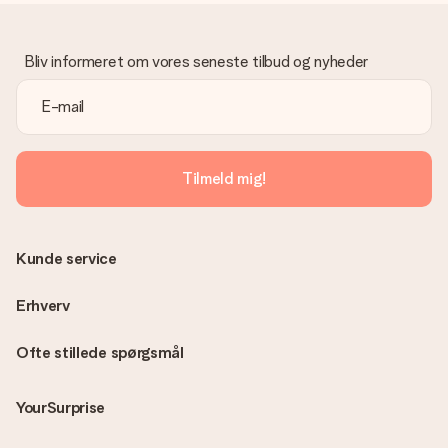
Hvad hvis gaven ikke er helt til min smag?
Vi beklager dybt, at din gave ikke er faldet i din smag. Kontakt
venligst vores kundeservice, de hjælper gerne med at finde en
Bliv informeret om vores seneste tilbud og nyheder
passende løsning.
Er fakturaen sendt sammen med ordren?
Ingen faktura sendes med din ordre. Du modtager altid
fakturaen i bekræftelsesemailen, og du kan altid finde den i din
MySurprise-konto. Det betyder at du kan få gaven leveret
Tilmeld mig!
direkte til modtageren, hvilket gør det til en sand
overraskelse!
Kunde service
Erhverv
Ofte stillede spørgsmål
YourSurprise