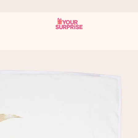
n give den på det helt rette tidspunkt, når den betyder allermest.
ws.
af dig eller en besked, der går lige i hendes hjerte. Intet besvær me