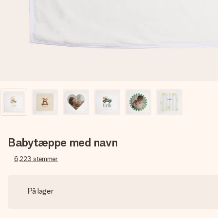
Babytæppe med navn
6,223
stemmer
På lager