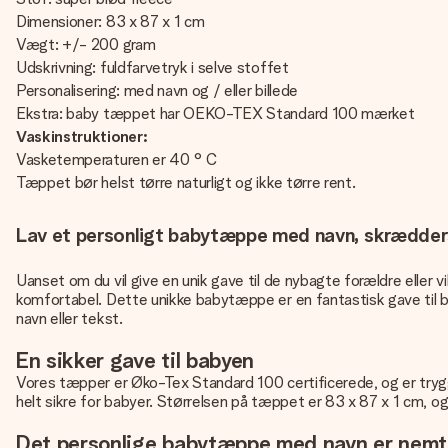
Dimensioner: 83 x 87 x 1 cm
Vægt: +/- 200 gram
Udskrivning: fuldfarvetryk i selve stoffet
Personalisering: med navn og / eller billede
Ekstra: baby tæppet har OEKO-TEX Standard 100 mærket
Vaskinstruktioner:
Vasketemperaturen er 40 ° C
Tæppet bør helst tørre naturligt og ikke tørre rent.
Lav et personligt babytæppe med navn, skræddersyet
Uanset om du vil give en unik gave til de nybagte forældre eller 
komfortabel. Dette unikke babytæppe er en fantastisk gave til ba
navn eller tekst.
En sikker gave til babyen
Vores tæpper er Øko-Tex Standard 100 certificerede, og er trygg
helt sikre for babyer. Størrelsen på tæppet er 83 x 87 x 1 cm, og 
Det personlige babytæppe med navn er nemt 