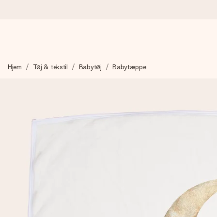
Bestil i dag, sendes inden for 1 hverdag
Hjem
Tøj & tekstil
Babytøj
Babytæppe
Vi laver din gave med omhu og sender den lynhurtigt – så du ka
4,7 (baseret på +15.000 anmeldelser)
Vores gaver inspirerer. Kunderne giver os 4,7 på Google Revie
Gratis kort med hilsen
Lav noget særligt i blot få trin – med hendes navn, et billede 