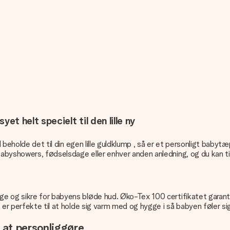
 helt specielt til den lille ny
vil beholde det til din egen lille guldklump , så er et personligt b
byshowers, fødselsdage eller enhver anden anledning, og du kan til
e og sikre for babyens bløde hud. Øko-Tex 100 certifikatet garant
er perfekte til at holde sig varm med og hygge i så babyen føler sig
at personliggøre