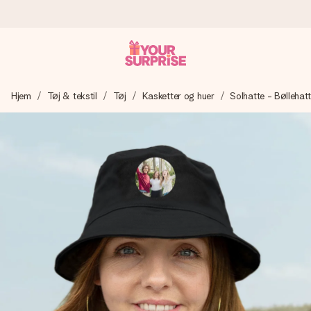
Bestil i dag, sendes inden for 1 hverdag
Hjem
Tøj & tekstil
Tøj
Kasketter og huer
Solhatte - Bøllehat
Vi laver din gave med omhu og sender den lynhurtigt – så
du kan give den på det helt rette tidspunkt, når den
betyder allermest.
4,7 (baseret på +15.000 anmeldelser)
Vores gaver inspirerer. Kunderne giver os 4,7 på Google
Reviews.
Gratis kort med hilsen
Lav noget særligt i blot få trin – med hendes navn, et