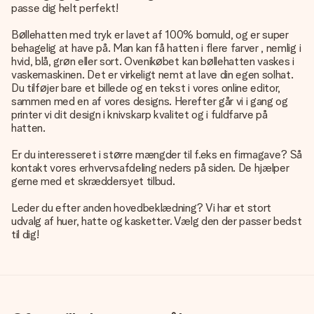
passe dig helt perfekt!
Bøllehatten med tryk er lavet af 100% bomuld, og er super
behagelig at have på. Man kan få hatten i flere farver , nemlig i
hvid, blå, grøn eller sort. Ovenikøbet kan bøllehatten vaskes i
vaskemaskinen. Det er virkeligt nemt at lave din egen solhat.
Du tilføjer bare et billede og en tekst i vores online editor,
sammen med en af vores designs. Herefter går vi i gang og
printer vi dit design i knivskarp kvalitet og i fuldfarve på
hatten.
Er du interesseret i større mængder til f.eks en firmagave? Så
kontakt vores erhvervsafdeling neders på siden. De hjælper
gerne med et skræddersyet tilbud.
Leder du efter anden hovedbeklædning? Vi har et stort
udvalg af huer, hatte og kasketter. Vælg den der passer bedst
til dig!