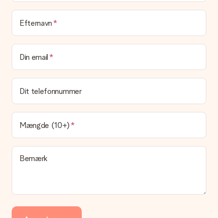
Leveringstid, leveringsmuligheder og
Efternavn
leveringsomkostninger
Kan jeg vælge en leveringsdato?
Din email
Det er ikke muligt at vælge en bestemt leveringsdato.
Hvad er leveringstiden, og hvornår modtager jeg min
gave?
Dit telefonnummer
Leveringstiden findes på gavens produktside. Du kan stole på,
at vores postfirma leverer din gave på denne dag.
Hvilke leveringsmuligheder kan jeg vælge?
Mængde (10+)
I øjeblikket er det ikke (endnu) muligt at vælge en
leveringsindstilling. Den gave, du vil bestille, sendes enten som
en pakke eller som postkasse levering. Vil du gerne vide
Bemærk
hvilken måde din ordre sendes på? Kontakt venligst vores
kundeservice.
Betaling
Hvordan kan jeg betale min ordre?
Vi tilbyder følgende betalingsmetoder: Dankort, Paypal,