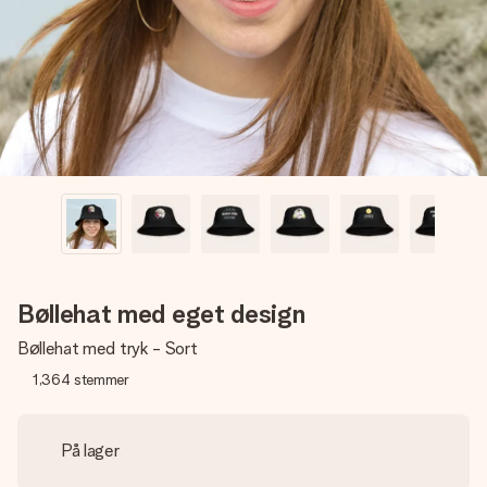
billede af dig eller en besked, der går lige i hendes hjerte.
Intet besvær men udelukkende en masse kærlighed i
øjeblikket.
Bøllehat med eget design
Bøllehat med tryk - Sort
1,364
stemmer
På lager