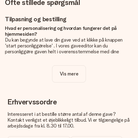
Ofte stillede spørgsmål
Tilpasning og bestilling
Hvad er personalisering og hvordan fungerer det på
hjemmesiden?
Du kan begynde at lave din gave ved at klikke på knappen
'start personliggørelse' . I vores gaveeditor kan du
personliggøre gaven helt i overensstemmelse med dine
ønsker: Tilføj dit eget billede og / eller tekst. Hvis du vil, kan
du også vælge et smukt design for at gøre din gave helt unik.
Vis mere
Er personalisering inkluderet i prisen?
Prisen der vises på hjemmesiden omfatter personliggørelse
af din gave. Nice and Easy!
Hvordan ved jeg, om mit billede har den rigtige kvalitet?
Erhvervssordre
Vi vil være sikre på, at du er helt tilfreds med din gave. Derfor
er det vigtigt at bruge fotos af høj kvalitet. Hvis du er i tvivl
Interesseret i at bestille større antal af denne gave?
om kvaliteten af dit billede, kan du kontakte vores
Kontakt venligst et øjeblikkeligt tilbud. Vi er tilgængelige på
kundeservice og vedlægge dit foto sammen med den gave,
arbejdsdage fra kl. 8.30 til 17.00.
du er interesseret i at bestille. Så kan de tjekke kvaliteten for
dig!