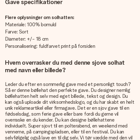
Gave specifikationer
Flere oplysninger om solhatten:
Materiale: 100% bomuld
Farve: Sort
Diameter: +/- 18 cm
Personalisering: fuldfarvet print på forsiden
Hvem overrasker du med denne sjove solhat
med navn eller billede?
Leder du efter en sommerlig gave med et personligt touch?
Så er denne bøllehat den perfekte gave. Du designer nemlig
bøllehatten helt selv med eget billede, tekst og design. Du
kan også uploade dit virksomhedslogo, og du har skabt en helt
unik reklameartikel eller firmagave. Det er en sjov gave til en
fødselsdag, som ferie gave eller bare fordi du gerne vil
overraske en du kender. Du kan designe bøllehattene
individuelt. Super sjovt til en polterabend, en weekend med
vennerne, på campingspladsen, eller til en festival. Du kan
selvfølgelig også lave en til dig selv. Vi tør vædde med den vil