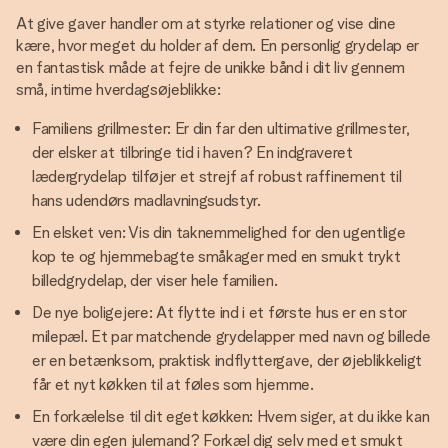
At give gaver handler om at styrke relationer og vise dine
kære, hvor meget du holder af dem. En personlig grydelap er
en fantastisk måde at fejre de unikke bånd i dit liv gennem
små, intime hverdagsøjeblikke:
Familiens grillmester: Er din far den ultimative grillmester,
der elsker at tilbringe tid i haven? En indgraveret
lædergrydelap tilføjer et strejf af robust raffinement til
hans udendørs madlavningsudstyr.
En elsket ven: Vis din taknemmelighed for den ugentlige
kop te og hjemmebagte småkager med en smukt trykt
billedgrydelap, der viser hele familien.
De nye boligejere: At flytte ind i et første hus er en stor
milepæl. Et par matchende grydelapper med navn og billede
er en betænksom, praktisk indflyttergave, der øjeblikkeligt
får et nyt køkken til at føles som hjemme.
En forkælelse til dit eget køkken: Hvem siger, at du ikke kan
være din egen julemand? Forkæl dig selv med et smukt