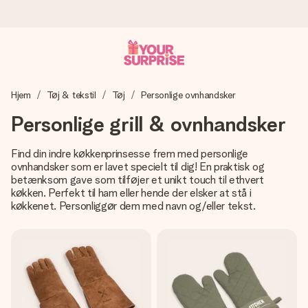
Bestil i dag, sendes inden for 1 hverdag
Hjem
Tøj & tekstil
Tøj
Personlige ovnhandsker
Vi laver din gave med omhu og sender den lynhurtigt – så
du kan give den på det helt rette tidspunkt, når den
Personlige grill & ovnhandsker
betyder allermest.
Find din indre køkkenprinsesse frem med personlige
ovnhandsker som er lavet specielt til dig! En praktisk og
betænksom gave som tilføjer et unikt touch til ethvert
4,7 (baseret på +15.000 anmeldelser)
køkken. Perfekt til ham eller hende der elsker at stå i
Vores gaver inspirerer. Kunderne giver os 4,7 på Google
køkkenet. Personliggør dem med navn og/eller tekst.
Reviews.
Gratis kort med hilsen
Lav noget særligt i blot få trin – med hendes navn, et