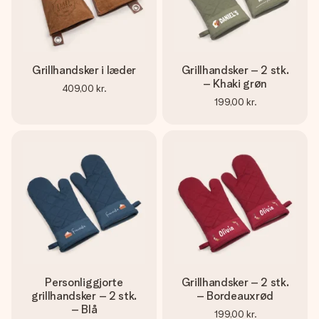
billede af dig eller en besked, der går lige i hendes hjerte.
Intet besvær men udelukkende en masse kærlighed i
øjeblikket.
Grillhandsker i læder
Grillhandsker – 2 stk.
– Khaki grøn
409,00 kr.
199,00 kr.
Personliggjorte
Grillhandsker – 2 stk.
grillhandsker – 2 stk.
– Bordeauxrød
– Blå
199,00 kr.