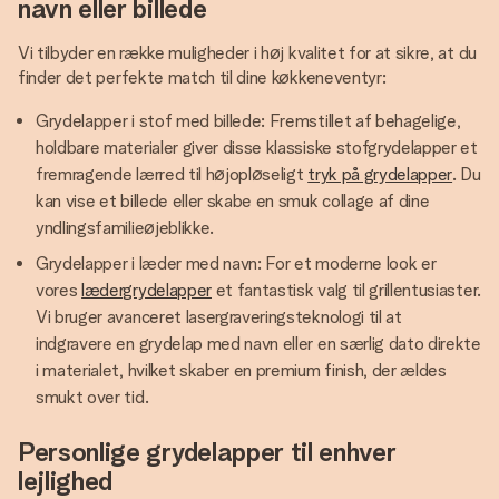
navn eller billede
Vi tilbyder en række muligheder i høj kvalitet for at sikre, at du
finder det perfekte match til dine køkkeneventyr:
Grydelapper i stof med billede: Fremstillet af behagelige,
holdbare materialer giver disse klassiske stofgrydelapper et
fremragende lærred til højopløseligt
tryk på grydelapper
. Du
kan vise et billede eller skabe en smuk collage af dine
yndlingsfamilieøjeblikke.
Grydelapper i læder med navn: For et moderne look er
vores
lædergrydelapper
et fantastisk valg til grillentusiaster.
Vi bruger avanceret lasergraveringsteknologi til at
indgravere en grydelap med navn eller en særlig dato direkte
i materialet, hvilket skaber en premium finish, der ældes
smukt over tid.
Personlige grydelapper til enhver
lejlighed