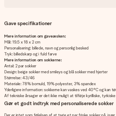
Gave specifikationer
Mere information om gaveæsken:
Mål: 19.5 x 18 x 2 cm
Personalisering: billede, navn og personlig besked
Tryk: billedskarp og i fuld farve
Mere information om sokkerne:
Antal: 2 par sokker
Design: beige sokker med smileys og blå sokker med hjerter
Størrelse: 43/46
Materiale: 78% bomuld, 19% polyester, 3% spandex
Yderligere information: sokkerne kan vaskes ved 40°C og kan t
Af tekniske årsager er det ikke muligt at tilføje kyrilliske, tyrkiske
Gør et godt indtryk med personaliserede sokker
Der er intet som følelsen af at tage et par friske sokker på, isæ