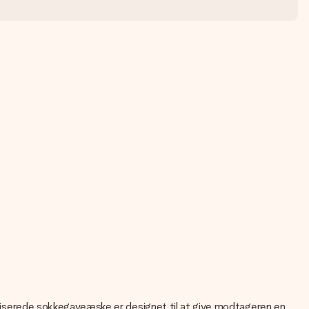
onaliserede sokkegaveæske er designet til at give modtageren en