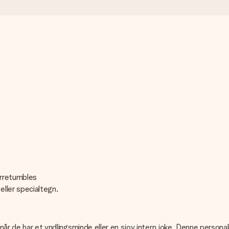
ørretumbles
 eller specialtegn.
r når de har et yndlingsminde eller en sjov intern joke. Denne pers