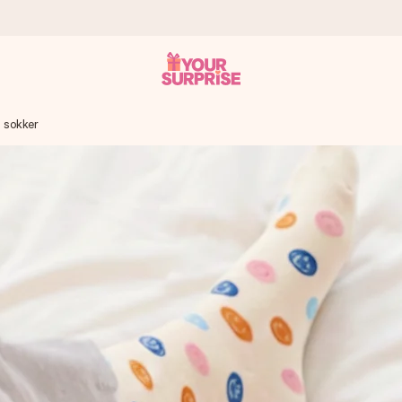
 sokker
n give den på det helt rette tidspunkt, når den betyder allermest.
ws.
af dig eller en besked, der går lige i hendes hjerte. Intet besvær me