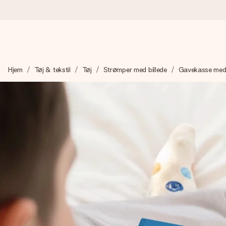
Bestil i dag, sendes inden for 1 hverdag
Hjem
Tøj & tekstil
Tøj
Strømper med billede
Gavekasse med
Vi laver din gave med omhu og sender den lynhurtigt – så du ka
4,7 (baseret på +15.000 anmeldelser)
Vores gaver inspirerer. Kunderne giver os 4,7 på Google Revie
Gratis kort med hilsen
Lav noget særligt i blot få trin – med hendes navn, et billede 