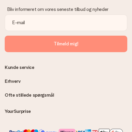
Vi beklager dybt, at din gave ikke er faldet i din smag. Kontakt
venligst vores kundeservice, de hjælper gerne med at finde en
Bliv informeret om vores seneste tilbud og nyheder
passende løsning.
Er fakturaen sendt sammen med ordren?
Ingen faktura sendes med din ordre. Du modtager altid
fakturaen i bekræftelsesemailen, og du kan altid finde den i din
MySurprise-konto. Det betyder at du kan få gaven leveret
Tilmeld mig!
direkte til modtageren, hvilket gør det til en sand
overraskelse!
Kunde service
Erhverv
Ofte stillede spørgsmål
YourSurprise