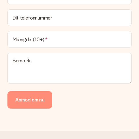
Hvad er leveringstiden, og hvornår modtager jeg min
gave?
Dit telefonnummer
Leveringstiden findes på gavens produktside. Du kan stole på,
at vores postfirma leverer din gave på denne dag.
Hvilke leveringsmuligheder kan jeg vælge?
Mængde (10+)
I øjeblikket er det ikke (endnu) muligt at vælge en
leveringsindstilling. Den gave, du vil bestille, sendes enten som
en pakke eller som postkasse levering. Vil du gerne vide
Bemærk
hvilken måde din ordre sendes på? Kontakt venligst vores
kundeservice.
Betaling
Hvordan kan jeg betale min ordre?
Vi tilbyder følgende betalingsmetoder: Dankort, Paypal,
Anmod om nu
kreditkort, faktura via Klarna eller bankoverførsel. I tilfælde af
manuel betaling overførsel, skal du tage højde for en ekstra 3
dage til levering af din gave.
Gave modtaget
Hvad hvis gaven ikke er helt til min smag?