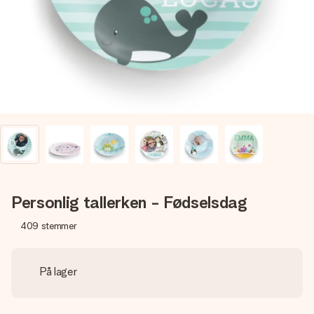
billede af dig eller en besked, der går lige i hendes hjerte.
Intet besvær men udelukkende en masse kærlighed i
øjeblikket.
Personlig tallerken - Fødselsdag
409
stemmer
På lager