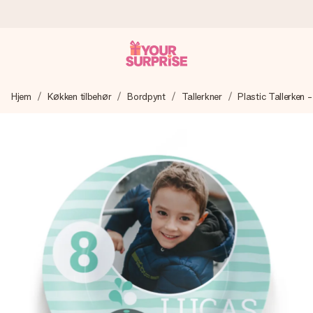
Bestil i dag, sendes inden for 1 hverdag
Hjem
Køkken tilbehør
Bordpynt
Tallerkner
Plastic Tallerken 
Vi laver din gave med omhu og sender den lynhurtigt – så
du kan give den på det helt rette tidspunkt, når den
betyder allermest.
4,7 (baseret på +15.000 anmeldelser)
Vores gaver inspirerer. Kunderne giver os 4,7 på Google
Reviews.
Gratis kort med hilsen
Lav noget særligt i blot få trin – med hendes navn, et