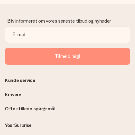
Hvad hvis gaven ikke er helt til min smag?
Vi beklager dybt, at din gave ikke er faldet i din smag. Kontakt
venligst vores kundeservice, de hjælper gerne med at finde en
Bliv informeret om vores seneste tilbud og nyheder
passende løsning.
Er fakturaen sendt sammen med ordren?
Ingen faktura sendes med din ordre. Du modtager altid
fakturaen i bekræftelsesemailen, og du kan altid finde den i din
MySurprise-konto. Det betyder at du kan få gaven leveret
Tilmeld mig!
direkte til modtageren, hvilket gør det til en sand
overraskelse!
Kunde service
Erhverv
Ofte stillede spørgsmål
YourSurprise