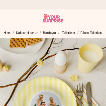
Bestil i dag, sendes inden for 1 hverdag
Hjem
Køkken tilbehør
Bordpynt
Tallerkner
Påske Tallerken
Vi laver din gave med omhu og sender den lynhurtigt – så
du kan give den på det helt rette tidspunkt, når den
betyder allermest.
4,7 (baseret på +15.000 anmeldelser)
Vores gaver inspirerer. Kunderne giver os 4,7 på Google
Reviews.
Gratis kort med hilsen
Lav noget særligt i blot få trin – med hendes navn, et