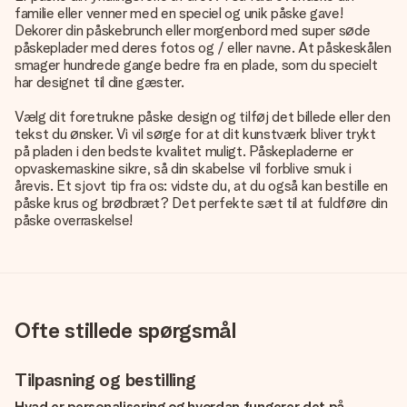
familie eller venner med en speciel og unik påske gave!
Dekorer din påskebrunch eller morgenbord med super søde
påskeplader med deres fotos og / eller navne. At påskeskålen
smager hundrede gange bedre fra en plade, som du specielt
har designet til dine gæster.
Vælg dit foretrukne påske design og tilføj det billede eller den
tekst du ønsker. Vi vil sørge for at dit kunstværk bliver trykt
på pladen i den bedste kvalitet muligt. Påskepladerne er
opvaskemaskine sikre, så din skabelse vil forblive smuk i
årevis. Et sjovt tip fra os: vidste du, at du også kan bestille en
påske krus og brødbræt? Det perfekte sæt til at fuldføre din
påske overraskelse!
Ofte stillede spørgsmål
Tilpasning og bestilling
Hvad er personalisering og hvordan fungerer det på