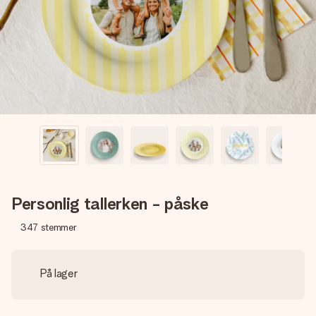
billede af dig eller en besked, der går lige i hendes hjerte.
Intet besvær men udelukkende en masse kærlighed i
øjeblikket.
Personlig tallerken - påske
347
stemmer
På lager