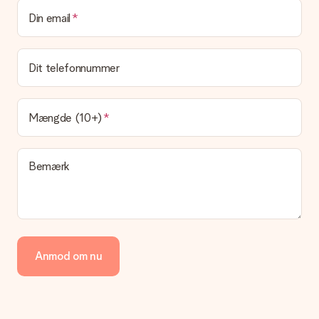
Kan jeg vælge en leveringsdato?
Din email
Det er ikke muligt at vælge en bestemt leveringsdato.
Hvad er leveringstiden, og hvornår modtager jeg min
gave?
Dit telefonnummer
Leveringstiden findes på gavens produktside. Du kan stole på,
at vores postfirma leverer din gave på denne dag.
Hvilke leveringsmuligheder kan jeg vælge?
Mængde (10+)
I øjeblikket er det ikke (endnu) muligt at vælge en
leveringsindstilling. Den gave, du vil bestille, sendes enten som
en pakke eller som postkasse levering. Vil du gerne vide
Bemærk
hvilken måde din ordre sendes på? Kontakt venligst vores
kundeservice.
Betaling
Hvordan kan jeg betale min ordre?
Vi tilbyder følgende betalingsmetoder: Dankort, Paypal,
Anmod om nu
kreditkort, faktura via Klarna eller bankoverførsel. I tilfælde af
manuel betaling overførsel, skal du tage højde for en ekstra 3
dage til levering af din gave.
Gave modtaget