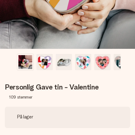
billede af dig eller en besked, der går lige i hendes hjerte.
Intet besvær men udelukkende en masse kærlighed i
øjeblikket.
Personlig Gave tin - Valentine
109
stemmer
På lager