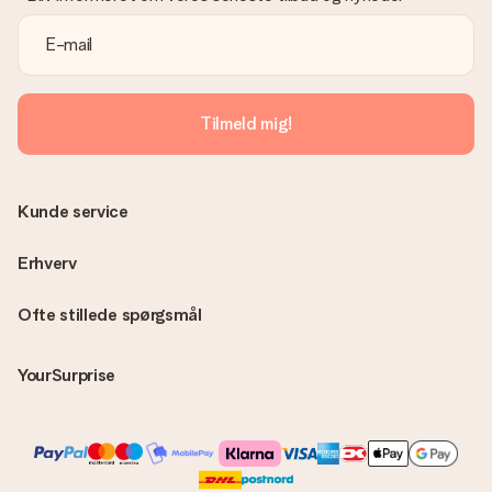
passende løsning.
Er fakturaen sendt sammen med ordren?
Ingen faktura sendes med din ordre. Du modtager altid
fakturaen i bekræftelsesemailen, og du kan altid finde den i din
MySurprise-konto. Det betyder at du kan få gaven leveret
Tilmeld mig!
direkte til modtageren, hvilket gør det til en sand
overraskelse!
Kunde service
Erhverv
Ofte stillede spørgsmål
YourSurprise