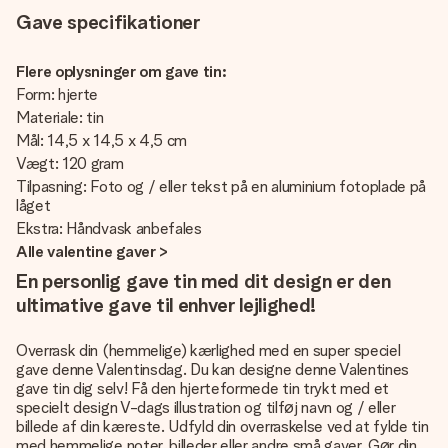
Gave specifikationer
Flere oplysninger om gave tin:
Form: hjerte
Materiale: tin
Mål: 14,5 x 14,5 x 4,5 cm
Vægt: 120 gram
Tilpasning: Foto og / eller tekst på en aluminium fotoplade på
låget
Ekstra: Håndvask anbefales
Alle valentine gaver >
En personlig gave tin med dit design er den
ultimative gave til enhver lejlighed!
Overrask din (hemmelige) kærlighed med en super speciel
gave denne Valentinsdag. Du kan designe denne Valentines
gave tin dig selv! Få den hjerteformede tin trykt med et
specielt design V-dags illustration og tilføj navn og / eller
billede af din kæreste. Udfyld din overraskelse ved at fylde tin
med hemmelige noter, billeder eller andre små gaver. Gør din