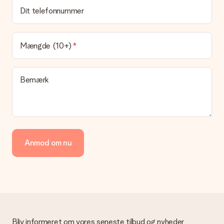
gave?
Dit telefonnummer
Leveringstiden findes på gavens produktside. Du kan stole på,
at vores postfirma leverer din gave på denne dag.
Hvilke leveringsmuligheder kan jeg vælge?
Mængde (10+)
I øjeblikket er det ikke (endnu) muligt at vælge en
leveringsindstilling. Den gave, du vil bestille, sendes enten som
en pakke eller som postkasse levering. Vil du gerne vide
Bemærk
hvilken måde din ordre sendes på? Kontakt venligst vores
kundeservice.
Betaling
Hvordan kan jeg betale min ordre?
Vi tilbyder følgende betalingsmetoder: Dankort, Paypal,
Anmod om nu
kreditkort, faktura via Klarna eller bankoverførsel. I tilfælde af
manuel betaling overførsel, skal du tage højde for en ekstra 3
dage til levering af din gave.
Gave modtaget
Hvad hvis gaven ikke er helt til min smag?
Vi beklager dybt, at din gave ikke er faldet i din smag. Kontakt
venligst vores kundeservice, de hjælper gerne med at finde en
Bliv informeret om vores seneste tilbud og nyheder