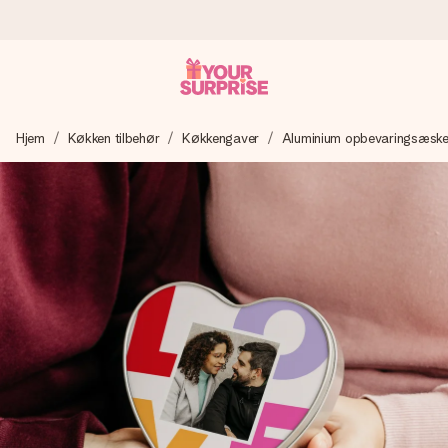
Bestil i dag, sendes inden for 1 hverdag
Hjem
Køkken tilbehør
Køkkengaver
Aluminium opbevaringsæsk
Vi laver din gave med omhu og sender den lynhurtigt – så
du kan give den på det helt rette tidspunkt, når den
betyder allermest.
4,7 (baseret på +15.000 anmeldelser)
Vores gaver inspirerer. Kunderne giver os 4,7 på Google
Reviews.
Gratis kort med hilsen
Lav noget særligt i blot få trin – med hendes navn, et